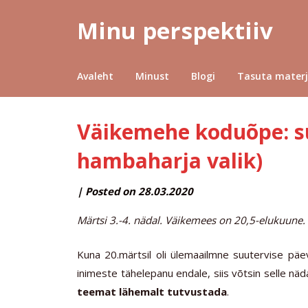
Minu perspektiiv
Avaleht
Minust
Blogi
Tasuta materj
Väikemehe koduõpe: suu
hambaharja valik)
by
|
Posted on
28.03.2020
MINUPERSPEKTIIV
Märtsi 3.-4. nädal. Väikemees on 20,5-elukuune.
Kuna 20.märtsil oli ülemaailmne suutervise päe
inimeste tähelepanu endale, siis võtsin selle n
teemat lähemalt tutvustada
.