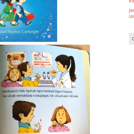
Ko
Ja
Un