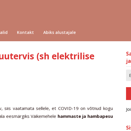
alid
Kontakt
Abiks alustajale
tervis (sh elektrilise
S
ja
v, siis vaatamata sellele, et COVID-19 on võtnud kogu
Jo
ädala eesmärgiks Väikemehele
hammaste ja hambapesu
S