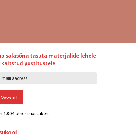
aa salasõna tasuta materjalide lehele
 kaitstud postitustele.
Soovin!
in 1,004 other subscribers
isukord