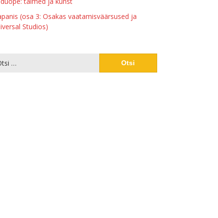
duõpe: taimed ja kunst
apanis (osa 3: Osakas vaatamisväärsused ja
iversal Studios)