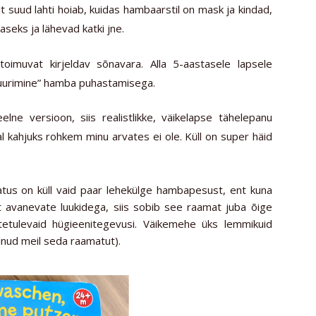
ilt suud lahti hoiab, kuidas hambaarstil on mask ja kindad,
seks ja lähevad katki jne.
toimuvat kirjeldav sõnavara. Alla 5-aastasele lapsele
puurimine” hamba puhastamisega.
lne versioon, siis realistlikke, väikelapse tähelepanu
al kahjuks rohkem minu arvates ei ole. Küll on super häid
us on küll vaid paar lehekülge hambapesust, ent kuna
 avanevate luukidega, siis sobib see raamat juba õige
ttetulevaid hügieenitegevusi. Väikemehe üks lemmikuid
olnud meil seda raamatut).