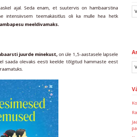
askel ajal.
Seda enam, et suutervis on hambaarstina
ne intensiivsem teemakäsitlus oli ka mulle hea hetk
 hambapesu meeldivamaks.
Ar
baarsti juurde minekust,
on üle 1,5-aastasele lapsele
el saada olevaks eesti keelde tõlgitud hammaste eest
 raamatuks.
V
Ko
Ra
Ja
pa