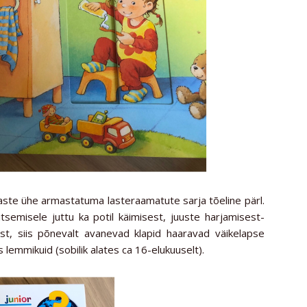
aste ühe armastatuma lasteraamatute sarja tõeline pärl.
tsemisele juttu ka potil käimisest, juuste harjamisest-
est, siis põnevalt avanevad klapid haaravad väikelapse
 lemmikuid (sobilik alates ca 16-elukuuselt).