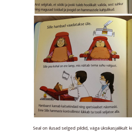
Seal on ilusad selged pildid, väga üksikasjalikult k