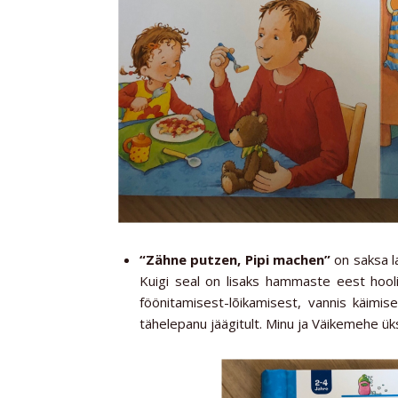
“Zähne putzen, Pipi machen”
on saksa l
Kuigi seal on lisaks hammaste eest hooli
föönitamisest-lõikamisest, vannis käimis
tähelepanu jäägitult. Minu ja Väikemehe üks