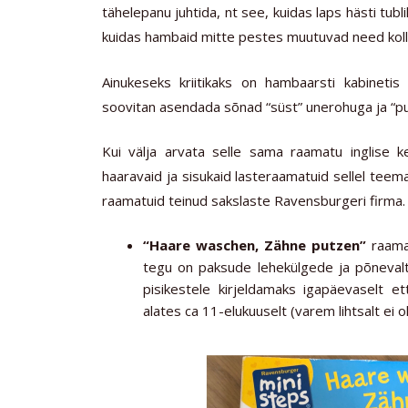
tähelepanu juhtida, nt see, kuidas laps hästi tubl
kuidas hambaid mitte pestes muutuvad need kolla
Ainukeseks kriitikaks on hambaarsti kabinetis 
soovitan asendada sõnad “süst” unerohuga ja “
Kui välja arvata selle sama raamatu inglise kee
haaravaid ja sisukaid lasteraamatuid sellel teem
raamatuid teinud sakslaste Ravensburgeri firma.
“Haare waschen, Zähne putzen”
raamat
tegu on paksude lehekülgede ja põnevalt
pisikestele kirjeldamaks igapäevaselt e
alates ca 11-elukuuselt (varem lihtsalt ei 