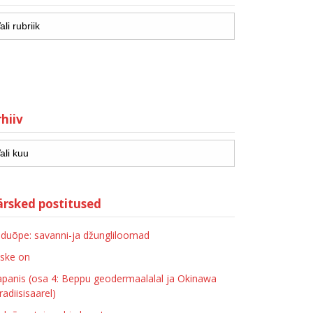
hiiv
ärsked postitused
duõpe: savanni-ja džungliloomad
ske on
apanis (osa 4: Beppu geodermaalalal ja Okinawa
radiisisaarel)