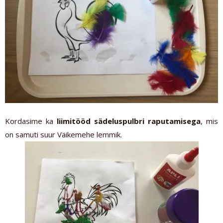
Kordasime ka
liimitööd sädeluspulbri raputamisega
, mis
on samuti suur Väikemehe lemmik.