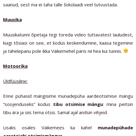
saanud, sest ma ei taha talle šokolaadi veel tutvustada.
Muusika
Muusikatunni õpetaja tegi toreda video tuttavatest lauludest,
kuigi tõsiasi on see, et kodus keskendumine, kaasa tegemine
ja tähelepanu pole ikka Väikemehel päris nii hea kui tunnis.
Motoorika
Üldfüüsiline:
Enne pühasid mängisime munadepüha aardeotsimise mängu
“soojenduseks” kodus
tibu otsimise mängu
: mina peitsin
tibu ära ja siis tema otsis. Samal ajal andsin vihjeid.
Lisaks osales Väikemees ka kahel
munadepühade
aaretejahi otsimismängus
.