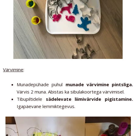
Värvimine
:
Munadepühade puhul
munade värvimine pintsliga.
Värvis 2 muna.
Abistas ka sibulakoortega värvimisel.
Tibupiltidele
sädelevate liimivärvide pigistamine.
Igapäevane lemmiktegevus.