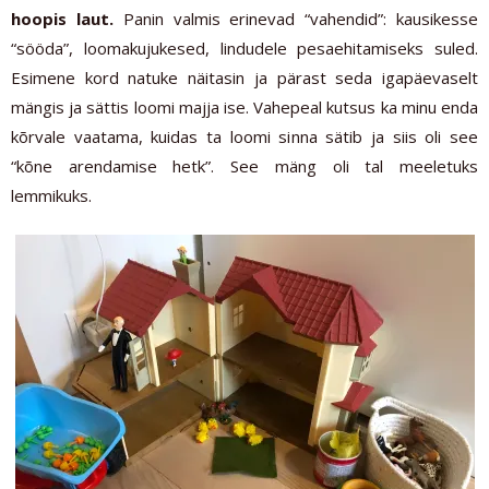
hoopis laut.
Panin valmis erinevad “vahendid”: kausikesse
“sööda”, loomakujukesed, lindudele pesaehitamiseks suled.
Esimene kord natuke näitasin ja pärast seda igapäevaselt
mängis ja sättis loomi majja ise. Vahepeal kutsus ka minu enda
kõrvale vaatama, kuidas ta loomi sinna sätib ja siis oli see
“kõne arendamise hetk”. See mäng oli tal meeletuks
lemmikuks.