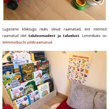
Lugesime kõiksugu riiulis olnud raamatuid, ent mitmed
raamatud olid
taluloomadest ja taluelust
. Lemmikuks on
Wimmelbuchi pildiraamatud
.