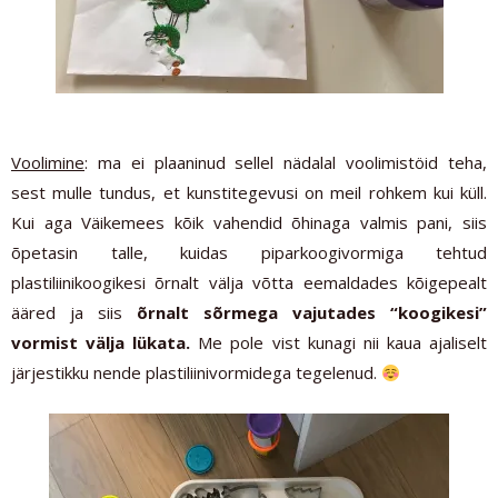
Voolimine
: ma ei plaaninud sellel nädalal voolimistöid teha,
sest mulle tundus, et kunstitegevusi on meil rohkem kui küll.
Kui aga Väikemees kõik vahendid õhinaga valmis pani, siis
õpetasin talle, kuidas piparkoogivormiga tehtud
plastiliinikoogikesi õrnalt välja võtta eemaldades kõigepealt
ääred ja siis
õrnalt sõrmega vajutades “koogikesi”
vormist välja lükata.
Me pole vist kunagi nii kaua ajaliselt
järjestikku nende plastiliinivormidega tegelenud.