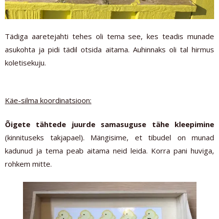
Tädiga aaretejahti tehes oli tema see, kes teadis munade
asukohta ja pidi tädil otsida aitama. Auhinnaks oli tal hirmus
koletisekuju.
Käe-silma koordinatsioon:
Õigete tähtede juurde samasuguse tähe kleepimine
(kinnituseks takjapael).
Mängisime, et tibudel on munad
kadunud ja tema peab aitama neid leida. Korra pani huviga,
rohkem mitte.