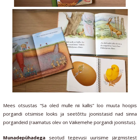
Mees otsustas “Sa oled mulle nii kallis” loo muuta hoopis
porgandi otsimise looks ja seetõttu joonistasid nad sinna
porgandeid (raamatus olev on Väikemehe porgandi joonistus).
Munadepühadega
seotud tegevusi uurisime järgmistest