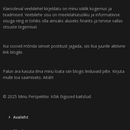
Käesoleval veebilehel kirjeldatu on minu isiklik kogemus ja
teadmised. Veebilehe sisu on meelelahutusliku ja informatiivse
sisuga ning ei tohiks olla ainsaks aluseks finants-ja tervise vallas
otsuste tegemisel.
Kui soovid mõnda siinset postitust jagada, siis lisa juurde aktiivne
link blogile.
Palun ära kasuta ilma minu loata siin blogis leiduvaid pilte. Kirjuta
mulle loa saamiseks. Aitäh!
© 2025 Minu Perspektiiv. Kõik õigused kaitstud.
Avaleht