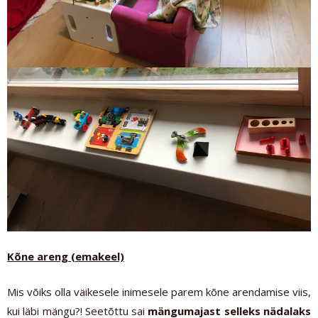
Kõne areng (emakeel)
Mis võiks olla väikesele inimesele parem kõne arendamise viis,
kui läbi mängu?! Seetõttu sai
mängumajast selleks nädalaks