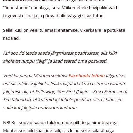
“õnnestunud” nädalaga, sest Väikemehele huvipakkuvaid
tegevusi oli palju ja päevad olid vägagi sisustatud.
Sellel kuul on veel tulemas: ehitamise, vikerkaare ja putukate
nädalad.
Kui soovid teada saada järgmistest postitustest, siis kliki
allolevat nuppu “Jälgi” ja saad teated oma postkasti.
Võid ka panna
Minuperspektiivi
Facebooki lehele
jälgimise,
ent siis oleks vajalik ka lisaks vajutada kuva esimese varianti
jälgimise alt, nt Following- See First (Jälgin – Kuva Esimesena).
See tähendab, et kui midagi lehele postitan, siis ei lähe see
sulle kui jälgijale uudisvoos kaduma.
NB! Kui soovid saada taluloomade piltide ja nimetustega
Montessori pildikaartide faili, siis leiad selle salasõnaga