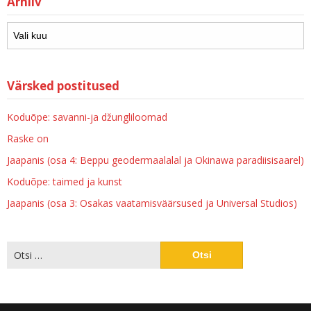
Arhiiv
Värsked postitused
Koduõpe: savanni-ja džungliloomad
Raske on
Jaapanis (osa 4: Beppu geodermaalalal ja Okinawa paradiisisaarel)
Koduõpe: taimed ja kunst
Jaapanis (osa 3: Osakas vaatamisväärsused ja Universal Studios)