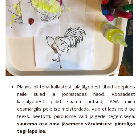
Plaanis oli teha kollastest jalajälgedest tibud kleepides
neile suled ja joonistades näod. Roosadest
käejälgedest pidid saama notsud, AGA minu
eesmärgiks pole ise meisterdada, vaid et laps neid ise
teeks. Seetõttu piirdusime vaid jälgede tegemisega:
suurema osa oma jäsemete värvimisest pintsliga
tegi laps ise
.