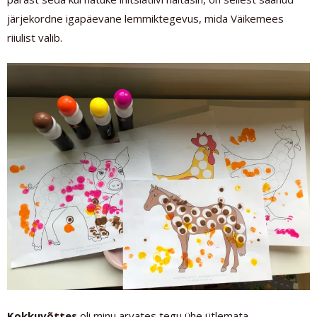
järjekordne igapäevane lemmiktegevus, mida Väikemees
riiulist valib.
Kokkuvõttes
oli minu arvates tegu ühe ütlemata