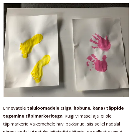
Erinevatele
taluloomadele (siga, hobune, kana) täppide
tegemine täpimarkeritega
. Kuigi viimasel ajal ei ole
täpimarkerid Väikemehele huvi pakkunud, siis sellel nädalal
pärast seda kui natuke initsiatiivi näitasin, on sellest saanud