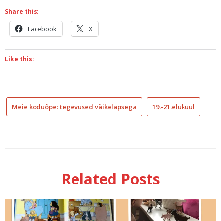
Share this:
Facebook
X
Like this:
Meie koduõpe: tegevused väikelapsega
19.-21.elukuul
lih
kun
lih
mä
väi
Related Posts
lih
aas