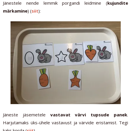
Jänestele nende lemmik porgandi leidmine (
kujundite
märkamine
) (
siit
):
Jäneste jäsemetele
vastavat värvi tupsude panek
.
Harjutamaks üks-ühele vastavust ja värvide eristamist. Tegi
kaks korda (
siit
).