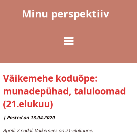
Minu perspektiiv
Väikemehe koduõpe:
munadepühad, taluloomad
(21.elukuu)
by
|
Posted on
13.04.2020
MINUPERSPEKTIIV
Aprilli 2.nädal. Väikemees on 21-elukuune.