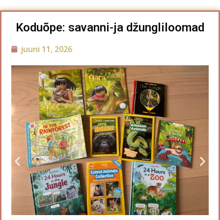
Koduõpe: savanni-ja džungliloomad
juuni 11, 2026