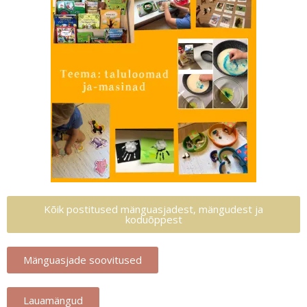
Kõik postitused mänguasjadest, mängudest ja
koduõppest
Mänguasjade soovitused
Lauamängud