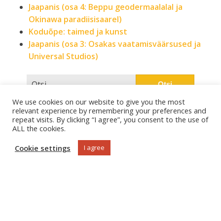
Jaapanis (osa 4: Beppu geodermaalalal ja
Okinawa paradiisisaarel)
Koduõpe: taimed ja kunst
Jaapanis (osa 3: Osakas vaatamisväärsused ja
Universal Studios)
We use cookies on our website to give you the most
relevant experience by remembering your preferences and
repeat visits. By clicking “I agree”, you consent to the use of
ALL the cookies.
Käesoleval veebilehel kirjeldatu on minu isiklik kogemus ja
teadmised. Veebilehe sisu on meelelahutusliku ja
Cookie settings
I agree
informatiivse sisuga ning ei tohiks olla ainsaks aluseks
finants-ja tervise vallas otsuste tegemisel.
Kui soovid mõnda siinset postitust jagada, siis lisa juurde
aktiivne link blogile.