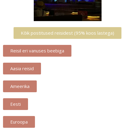
Kõik postitused reisidest (95% koos lastega)
Reisil eri vanuses beebiga
Aasia reisid
Ameerika
Eesti
Euroopa