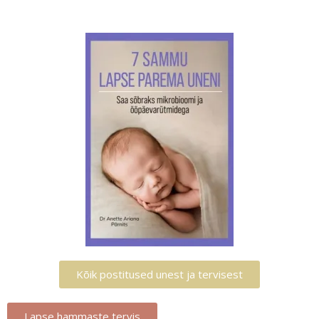
Kõik postitused unest ja tervisest
Lapse hammaste tervis