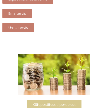
Ema tervis
Uni ja tervis
Kõik postitused pereelust