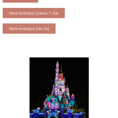
Meie koduõpe (vanus 1-3a)
Meie koduõpe (üle 3a)