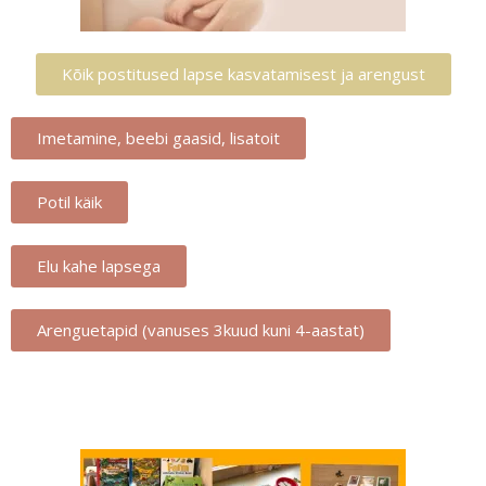
Kõik postitused lapse kasvatamisest ja arengust
Imetamine, beebi gaasid, lisatoit
Potil käik
Elu kahe lapsega
Arenguetapid (vanuses 3kuud kuni 4-aastat)