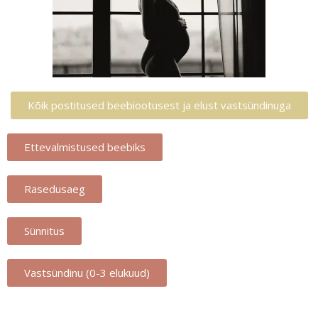
Kõik postitused beebiootusest ja elust vastsündinuga
Ettevalmistused beebiks
Rasedusaeg
Sünnitus
Vastsündinu (0-3 elukuud)