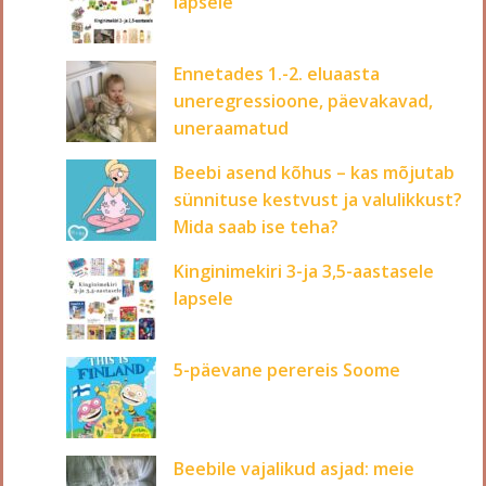
lapsele
Ennetades 1.-2. eluaasta
uneregressioone, päevakavad,
uneraamatud
Beebi asend kõhus – kas mõjutab
sünnituse kestvust ja valulikkust?
Mida saab ise teha?
Kinginimekiri 3-ja 3,5-aastasele
lapsele
5-päevane perereis Soome
Beebile vajalikud asjad: meie