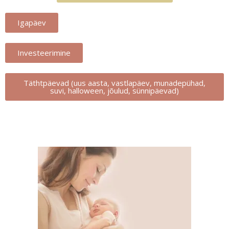
Igapäev
Investeerimine
Täthtpäevad (uus aasta, vastlapäev, munadepühad,
suvi, halloween, jõulud, sünnipäevad)