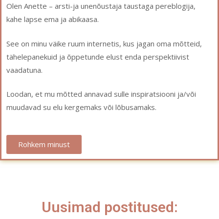
Olen Anette – arsti-ja unenõustaja taustaga pereblogija,
kahe lapse ema ja abikaasa.
See on minu väike ruum internetis, kus jagan oma mõtteid,
tähelepanekuid ja õppetunde elust enda perspektiivist
vaadatuna.
Loodan, et mu mõtted annavad sulle inspiratsiooni ja/või
muudavad su elu kergemaks või lõbusamaks.
Rohkem minust
Uusimad postitused: