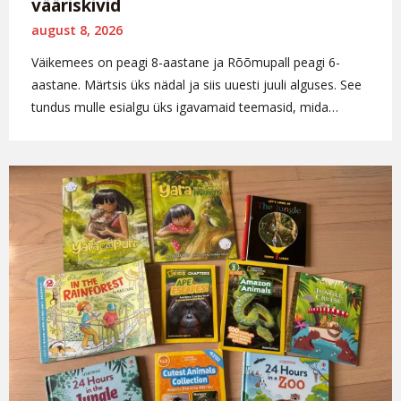
vääriskivid
august 8, 2026
Väikemees on peagi 8-aastane ja Rõõmupall peagi 6-
aastane. Märtsis üks nädal ja siis uuesti juuli alguses. See
tundus mulle esialgu üks igavamaid teemasid, mida…