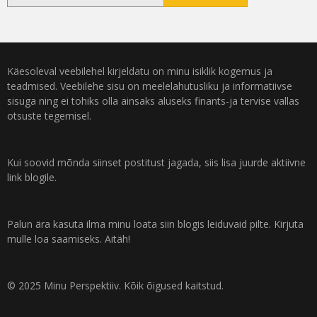
Käesoleval veebilehel kirjeldatu on minu isiklik kogemus ja
teadmised. Veebilehe sisu on meelelahutusliku ja informatiivse
sisuga ning ei tohiks olla ainsaks aluseks finants-ja tervise vallas
otsuste tegemisel.
Kui soovid mõnda siinset postitust jagada, siis lisa juurde aktiivne
link blogile.
Palun ära kasuta ilma minu loata siin blogis leiduvaid pilte. Kirjuta
mulle loa saamiseks. Aitäh!
© 2025 Minu Perspektiiv. Kõik õigused kaitstud.