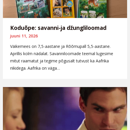
Koduõpe: savanni-ja džungliloomad
juuni 11, 2026
Väikemees on 7,5-aastane ja Rõõmupall 5,5-aastane.
Aprillis kolm nädalat. Savanniloomade teemal lugesime
mitut raamatut ja tegime põgusalt tutvust ka Aafrika
riikidega. Aafrika on väga…