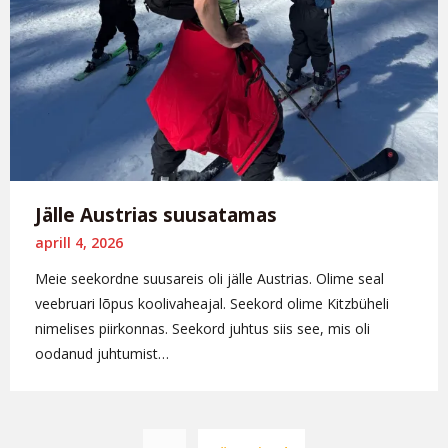
Jälle Austrias suusatamas
aprill 4, 2026
Meie seekordne suusareis oli jälle Austrias. Olime seal
veebruari lõpus koolivaheajal. Seekord olime Kitzbüheli
nimelises piirkonnas. Seekord juhtus siis see, mis oli
oodanud juhtumist…