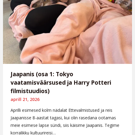
Jaapanis (osa 1: Tokyo
vaatamisväärsused ja Harry Potteri
filmistuudios)
aprill 21, 2026
Aprilli esimesed kolm nädalat Ettevalmistused ja reis
Jaapanisse 8-aastat tagasi, kui olin rasedana ootamas
meie esimese lapse sündi, siis käisime Jaapanis. Tegime
korralikku kultuurireisi…