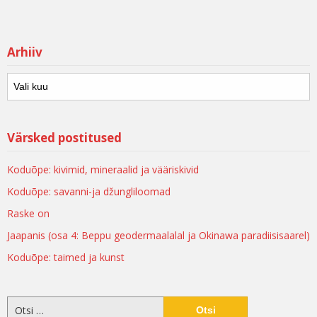
Arhiiv
Värsked postitused
Koduõpe: kivimid, mineraalid ja vääriskivid
Koduõpe: savanni-ja džungliloomad
Raske on
Jaapanis (osa 4: Beppu geodermaalalal ja Okinawa paradiisisaarel)
Koduõpe: taimed ja kunst