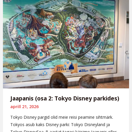
Jaapanis (osa 2: Tokyo Disney parkides)
aprill 21, 2026
Tokyo Disney pargid olid meie reisi peamine sihtmärk.
Tokyos asub kaks Disney parki: Tokyo Disneyland ja
Tokyo DisneySea. 8-aastat tagasi käisime Jaapanis olles