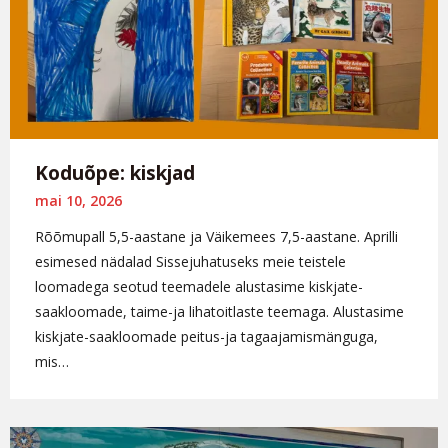
Koduõpe: kiskjad
mai 10, 2026
Rõõmupall 5,5-aastane ja Väikemees 7,5-aastane. Aprilli
esimesed nädalad Sissejuhatuseks meie teistele
loomadega seotud teemadele alustasime kiskjate-
saakloomade, taime-ja lihatoitlaste teemaga. Alustasime
kiskjate-saakloomade peitus-ja tagaajamismänguga,
mis…