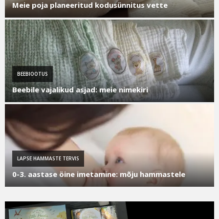
Meie poja planeeritud kodusünnitus vette
BEEBIOOTUS
Beebile vajalikud asjad: meie nimekiri
LAPSE HAMMASTE TERVIS
0-3. aastase öine imetamine: mõju hammastele