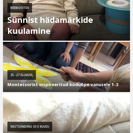
BEEBIOOTUS
Sünnist hädamärkide
kuulamine
25.-27.ELUKUUL
Montessorist inspireeritud koduõpe vanusele 1-3
VASTSÜNDINU (0-3 KUUD)