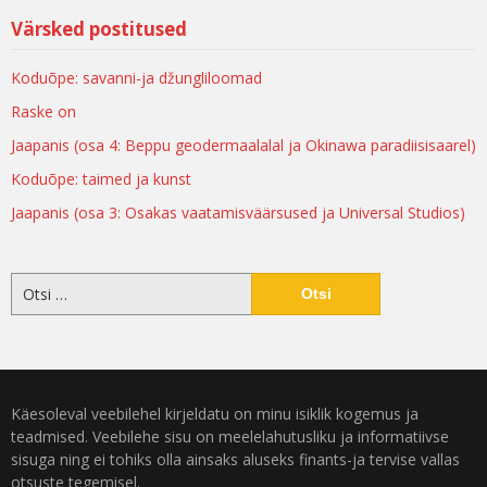
Värsked postitused
Koduõpe: savanni-ja džungliloomad
Raske on
Jaapanis (osa 4: Beppu geodermaalalal ja Okinawa paradiisisaarel)
Koduõpe: taimed ja kunst
Jaapanis (osa 3: Osakas vaatamisväärsused ja Universal Studios)
Käesoleval veebilehel kirjeldatu on minu isiklik kogemus ja
teadmised. Veebilehe sisu on meelelahutusliku ja informatiivse
sisuga ning ei tohiks olla ainsaks aluseks finants-ja tervise vallas
otsuste tegemisel.