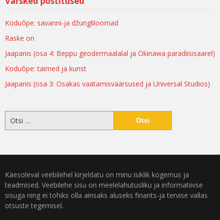
Värsked postitused
Koduõpe: savanni-ja džungliloomad
Raske on
Jaapanis (osa 4: Beppu geodermaalalal ja Okinawa paradiisisaarel)
Koduõpe: taimed ja kunst
Jaapanis (osa 3: Osakas vaatamisväärsused ja Universal Studios)
Käesoleval veebilehel kirjeldatu on minu isiklik kogemus ja
teadmised. Veebilehe sisu on meelelahutusliku ja informatiivse
sisuga ning ei tohiks olla ainsaks aluseks finants-ja tervise vallas
otsuste tegemisel.