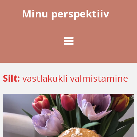
Minu perspektiiv
Silt:
vastlakukli valmistamine