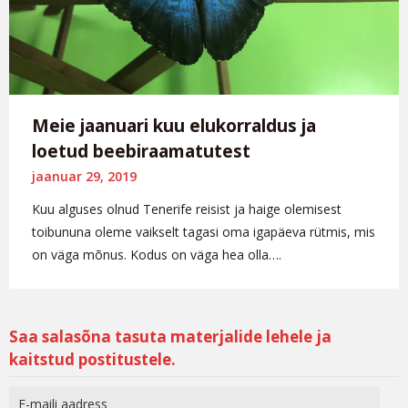
Meie jaanuari kuu elukorraldus ja
loetud beebiraamatutest
jaanuar 29, 2019
Kuu alguses olnud Tenerife reisist ja haige olemisest
toibununa oleme vaikselt tagasi oma igapäeva rütmis, mis
on väga mõnus. Kodus on väga hea olla….
Saa salasõna tasuta materjalide lehele ja
kaitstud postitustele.