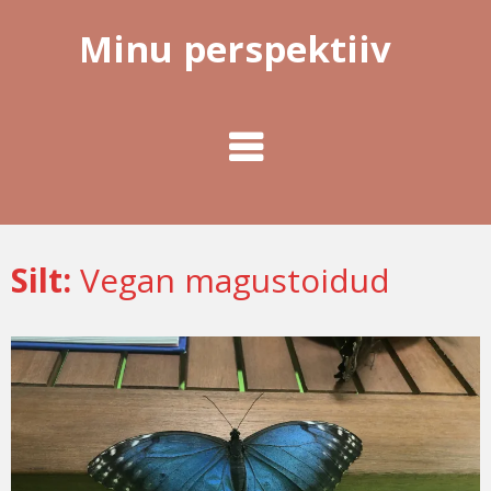
Minu perspektiiv
Silt:
Vegan magustoidud