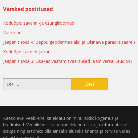
Värsked postitused
Koduõpe: savanni-ja džungliloomad
Raske on
Jaapanis (osa 4: Beppu geodermaalalal ja Okinawa paradiisisaarel)
Koduõpe: taimed ja kunst
Jaapanis (osa 3: Osakas vaatamisväärsused ja Universal Studios)
Käesoleval veebilehel kirjeldatu on minu isiklik kogemus ja
teadmised. Veebilehe sisu on meelelahutusliku ja informatiivse
sisuga ning ei tohiks olla ainsaks aluseks finants-ja tervise vallas
otsuste tegemisel.