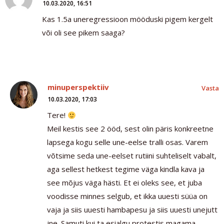
10.03.2020, 16:51
Kas 1.5a uneregressioon mööduski pigem kergelt
või oli see pikem saaga?
minuperspektiiv
Vasta
10.03.2020, 17:03
Tere!
Meil kestis see 2 ööd, sest olin päris konkreetne
lapsega kogu selle une-eelse tralli osas. Varem
võtsime seda une-eelset rutiini suhteliselt vabalt,
aga sellest hetkest tegime väga kindla kava ja
see mõjus väga hästi. Et ei oleks see, et juba
voodisse minnes selgub, et ikka uuesti süüa on
vaja ja siis uuesti hambapesu ja siis uuesti unejutt
jne. Samuti kui ta esialgu protestis magama