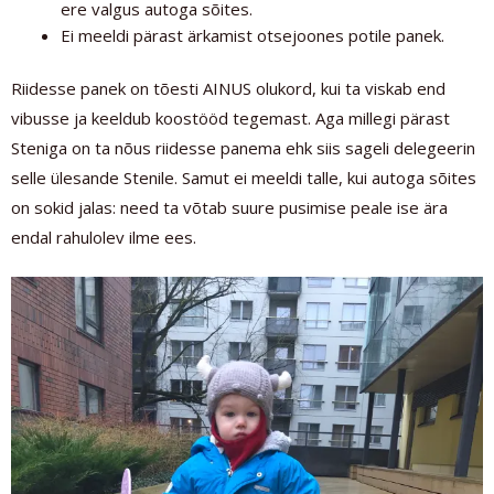
ere valgus autoga sõites.
Ei meeldi pärast ärkamist otsejoones potile panek.
Riidesse panek on tõesti AINUS olukord, kui ta viskab end
vibusse ja keeldub koostööd tegemast. Aga millegi pärast
Steniga on ta nõus riidesse panema ehk siis sageli delegeerin
selle ülesande Stenile. Samut ei meeldi talle, kui autoga sõites
on sokid jalas: need ta võtab suure pusimise peale ise ära
endal rahulolev ilme ees.