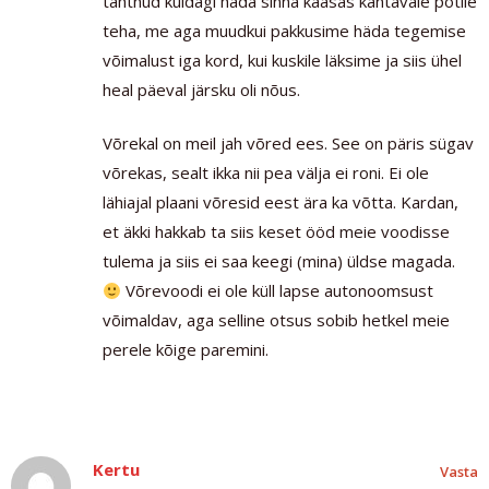
tahtnud kuidagi häda sinna kaasas kantavale potile
teha, me aga muudkui pakkusime häda tegemise
võimalust iga kord, kui kuskile läksime ja siis ühel
heal päeval järsku oli nõus.
Võrekal on meil jah võred ees. See on päris sügav
võrekas, sealt ikka nii pea välja ei roni. Ei ole
lähiajal plaani võresid eest ära ka võtta. Kardan,
et äkki hakkab ta siis keset ööd meie voodisse
tulema ja siis ei saa keegi (mina) üldse magada.
Võrevoodi ei ole küll lapse autonoomsust
võimaldav, aga selline otsus sobib hetkel meie
perele kõige paremini.
Kertu
Vasta