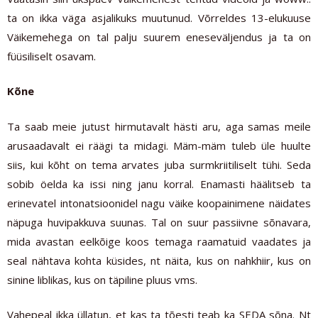
ta on ikka väga asjalikuks muutunud. Võrreldes 13-elukuuse
Väikemehega on tal palju suurem eneseväljendus ja ta on
füüsiliselt osavam.
Kõne
Ta saab meie jutust hirmutavalt hästi aru, aga samas meile
arusaadavalt ei räägi ta midagi. Mäm-mäm tuleb üle huulte
siis, kui kõht on tema arvates juba surmkriitiliselt tühi. Seda
sobib öelda ka issi ning janu korral. Enamasti häälitseb ta
erinevatel intonatsioonidel nagu väike koopainimene näidates
näpuga huvipakkuva suunas. Tal on suur passiivne sõnavara,
mida avastan eelkõige koos temaga raamatuid vaadates ja
seal nähtava kohta küsides, nt näita, kus on nahkhiir, kus on
sinine liblikas, kus on täpiline pluus vms.
Vahepeal ikka üllatun, et kas ta tõesti teab ka SEDA sõna. Nt