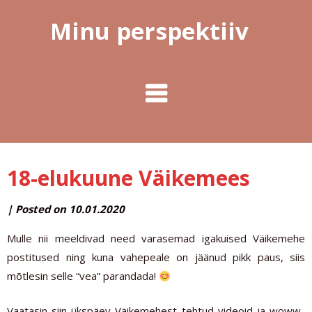
Minu perspektiiv
18-elukuune Väikemees
by
|
Posted on
10.01.2020
MINUPERSPEKTIIV
Mulle nii meeldivad need varasemad igakuised Väikemehe
postitused ning kuna vahepeale on jäänud pikk paus, siis
mõtlesin selle “vea” parandada!
Vaatasin siin ükspäev Väikemehest tehtud videoid ja woww..