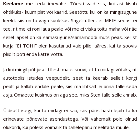
Keelame
me teda imevähe. Tõesti vaid siis, kui asi kisub
ohtlikuks- kuum pliit või käärid. Seetõttu kui on ka mingisugune
keeld, siis on ta väga kuulekas. Sageli ütlen, et MEIE sedasi ei
tee, nt me ei roni laua peale või me ei viska toitu maha või näe
sellel lapsel on ka samasugune/samamoodi müts peas. Sellist
kurja “EI TOHI” olen kasutanud vaid pliidi ääres, kui ta soovis
pliidilt poti enda kätte võtta.
Ja kui mingil põhjusel tõesti ma ei soovi, et ta midagi võtaks, nt
autotoolis istudes veepudelit, sest ta keerab sellelt korgi
pealt ja kallab endale peale, siis ma lihtsalt ei anna talle seda
asja. Omaette küsimus on aga see, miks Sten talle selle annab.
Üldiselt isegi, kui ta midagi ei saa, siis päris hästi lepib ta ka
erinevate põnevate asendustega. Või vähemalt pole olnud
olukordi, kui poleks võimalik ta tähelepanu meelitada muule.