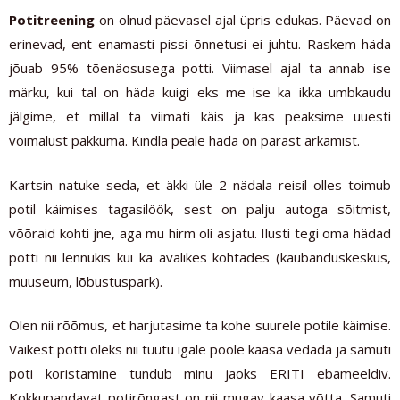
Potitreening
on olnud päevasel ajal üpris edukas. Päevad on
erinevad, ent enamasti pissi õnnetusi ei juhtu. Raskem häda
jõuab 95% tõenäosusega potti. Viimasel ajal ta annab ise
märku, kui tal on häda kuigi eks me ise ka ikka umbkaudu
jälgime, et millal ta viimati käis ja kas peaksime uuesti
võimalust pakkuma. Kindla peale häda on pärast ärkamist.
Kartsin natuke seda, et äkki üle 2 nädala reisil olles toimub
potil käimises tagasilöök, sest on palju autoga sõitmist,
võõraid kohti jne, aga mu hirm oli asjatu. Ilusti tegi oma hädad
potti nii lennukis kui ka avalikes kohtades (kaubanduskeskus,
muuseum, lõbustuspark).
Olen nii rõõmus, et harjutasime ta kohe suurele potile käimise.
Väikest potti oleks nii tüütu igale poole kaasa vedada ja samuti
poti koristamine tundub minu jaoks ERITI ebameeldiv.
Kokkupandavat potirõngast on nii mugav kaasa võtta. Samuti