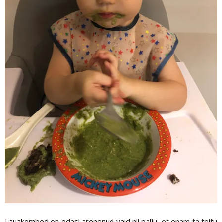
Lauakombed on edasi arenenud vaid nii palju, et enam ta toitu