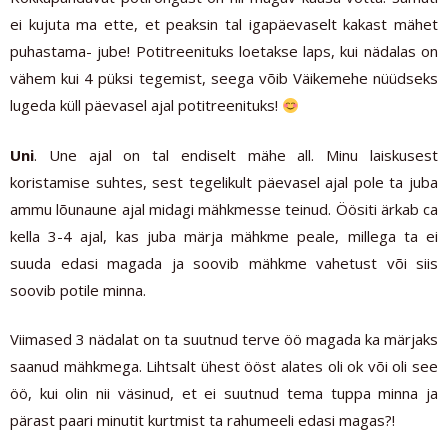
ei kujuta ma ette, et peaksin tal igapäevaselt kakast mähet
puhastama- jube! Potitreenituks loetakse laps, kui nädalas on
vähem kui 4 püksi tegemist, seega võib Väikemehe nüüdseks
lugeda küll päevasel ajal potitreenituks!
Uni
. Une ajal on tal endiselt mähe all. Minu laiskusest
koristamise suhtes, sest tegelikult päevasel ajal pole ta juba
ammu lõunaune ajal midagi mähkmesse teinud. Öösiti ärkab ca
kella 3-4 ajal, kas juba märja mähkme peale, millega ta ei
suuda edasi magada ja soovib mähkme vahetust või siis
soovib potile minna.
Viimased 3 nädalat on ta suutnud terve öö magada ka märjaks
saanud mähkmega. Lihtsalt ühest ööst alates oli ok või oli see
öö, kui olin nii väsinud, et ei suutnud tema tuppa minna ja
pärast paari minutit kurtmist ta rahumeeli edasi magas?!