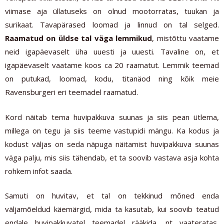
viimase aja üllatuseks on olnud mootorratas, tuukan ja
surikaat. Tavapärased loomad ja linnud on tal selged.
Raamatud on üldse tal väga lemmikud
, mistõttu vaatame
neid igapäevaselt üha uuesti ja uuesti. Tavaline on, et
igapäevaselt vaatame koos ca 20 raamatut. Lemmik teemad
on putukad, loomad, kodu, titanäod ning kõik meie
Ravensburgeri eri teemadel raamatud.
Kord näitab tema huvipakkuva suunas ja siis pean ütlema,
millega on tegu ja siis teeme vastupidi mängu. Ka kodus ja
kodust väljas on seda näpuga näitamist huvipakkuva suunas
väga palju, mis siis tähendab, et ta soovib vastava asja kohta
rohkem infot saada.
Samuti on huvitav, et tal on tekkinud mõned enda
väljamõeldud käemärgid, mida ta kasutab, kui soovib teatud
endale huvipakkuvatel teemadel rääkida, nt vaateratas,