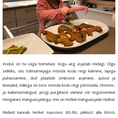
Kodus on ta väga toimekas: kogu aeg asjatab midagi. Olgu
selleks, siis tolmuimejaga mööda kodu ringi käimine, lapiga
puhastamine, dvd plaatide ümbriste avamine, autod ja
lennukid, millega on tore mööda kodu ringi põristada, tõstmis-
ja kallamismängud, prügi pürgikasti viimine või tegutsemine
misiganes mänguasjadega, mis on hetkel mänguasjade riiulitel.
Riideid kannab hetkel suuruses 80-86, pikkust alla 80cm,