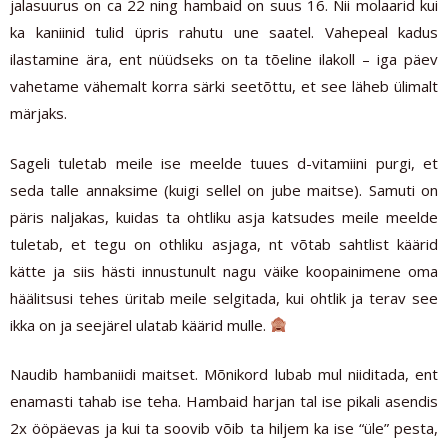
jalasuurus on ca 22 ning hambaid on suus 16. Nii molaarid kui
ka kaniinid tulid üpris rahutu une saatel. Vahepeal kadus
ilastamine ära, ent nüüdseks on ta tõeline ilakoll – iga päev
vahetame vähemalt korra särki seetõttu, et see läheb ülimalt
märjaks.
Sageli tuletab meile ise meelde tuues d-vitamiini purgi, et
seda talle annaksime (kuigi sellel on jube maitse). Samuti on
päris naljakas, kuidas ta ohtliku asja katsudes meile meelde
tuletab, et tegu on othliku asjaga, nt võtab sahtlist käärid
kätte ja siis hästi innustunult nagu väike koopainimene oma
häälitsusi tehes üritab meile selgitada, kui ohtlik ja terav see
ikka on ja seejärel ulatab käärid mulle.
Naudib hambaniidi maitset. Mõnikord lubab mul niiditada, ent
enamasti tahab ise teha. Hambaid harjan tal ise pikali asendis
2x ööpäevas ja kui ta soovib võib ta hiljem ka ise “üle” pesta,