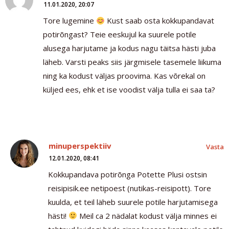
11.01.2020, 20:07
Tore lugemine
Kust saab osta kokkupandavat
potirõngast? Teie eeskujul ka suurele potile
alusega harjutame ja kodus nagu täitsa hästi juba
läheb. Varsti peaks siis järgmisele tasemele liikuma
ning ka kodust väljas proovima. Kas võrekal on
küljed ees, ehk et ise voodist välja tulla ei saa ta?
minuperspektiiv
Vasta
12.01.2020, 08:41
Kokkupandava potirõnga Potette Plusi ostsin
reisipisik.ee netipoest (nutikas-reisipott). Tore
kuulda, et teil läheb suurele potile harjutamisega
hästi!
Meil ca 2 nädalat kodust välja minnes ei