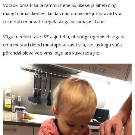
Võtabki oma Elsa ja rammumehe kujukese ja läheb ning
mängib omas keeles, kuidas nad omavahel jutustavad või
toimetab erinevate tegelastega nukumajas. Lahe!
Väga meeldib talle ISE asju teha, nt söögitegemisel segada,
oma mustad riided mustapesu kasti viia, ise lusikaga süüa,
põrandal oleva vee vms loigu ära kuivatada jne.