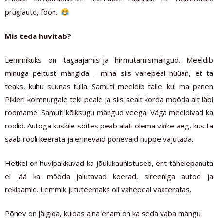
prügiauto, föön..
Mis teda huvitab?
Lemmikuks on tagaajamis-ja hirmutamismängud. Meeldib
minuga peitust mängida – mina siis vahepeal hüüan, et ta
teaks, kuhu suunas tulla. Samuti meeldib talle, kui ma panen
Pikleri kolmnurgale teki peale ja siis sealt korda mööda alt läbi
roomame. Samuti kõiksugu mängud veega. Väga meeldivad ka
roolid. Autoga kuskile sõites peab alati olema väike aeg, kus ta
saab rooli keerata ja erinevaid põnevaid nuppe vajutada.
Hetkel on huvipakkuvad ka jõulukaunistused, ent tähelepanuta
ei jää ka mööda jalutavad koerad, sireeniga autod ja
reklaamid. Lemmik jututeemaks oli vahepeal vaateratas.
Põnev on jälgida, kuidas aina enam on ka seda vaba mängu.