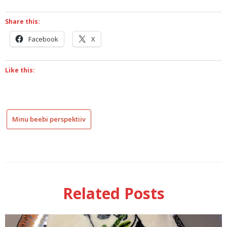
Share this:
Facebook
X
Like this:
Minu beebi perspektiiv
18
elukuuse
uni
18nda kuu
uneregressioon
Related Posts
Beebiiga
(0-12