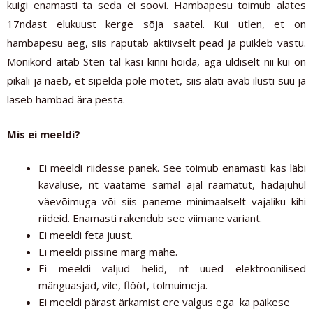
kuigi enamasti ta seda ei soovi. Hambapesu toimub alates
17ndast elukuust kerge sõja saatel. Kui ütlen, et on
hambapesu aeg, siis raputab aktiivselt pead ja puikleb vastu.
Mõnikord aitab Sten tal käsi kinni hoida, aga üldiselt nii kui on
pikali ja näeb, et sipelda pole mõtet, siis alati avab ilusti suu ja
laseb hambad ära pesta.
Mis ei meeldi?
Ei meeldi riidesse panek. See toimub enamasti kas läbi
kavaluse, nt vaatame samal ajal raamatut, hädajuhul
väevõimuga või siis paneme minimaalselt vajaliku kihi
riideid. Enamasti rakendub see viimane variant.
Ei meeldi feta juust.
Ei meeldi pissine märg mähe.
Ei meeldi valjud helid, nt uued elektroonilised
mänguasjad, vile, flööt, tolmuimeja.
Ei meeldi pärast ärkamist ere valgus ega ka päikese