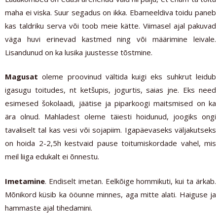
maha ei viska. Suur segadus on ikka. Ebameeldiva toidu paneb
kas taldriku serva või toob meie kätte. Viimasel ajal pakuvad
väga huvi erinevad kastmed ning või määrimine leivale.
Lisandunud on ka lusika juustesse tõstmine.
Magusat
oleme proovinud vältida kuigi eks suhkrut leidub
igasugu toitudes, nt ketšupis, jogurtis, saias jne. Eks need
esimesed šokolaadi, jäätise ja piparkoogi maitsmised on ka
ära olnud. Mahladest oleme täiesti hoidunud, joogiks ongi
tavaliselt tal kas vesi või sojapiim. Igapäevaseks väljakutseks
on hoida 2-2,5h kestvaid pause toitumiskordade vahel, mis
meil liiga edukalt ei õnnestu.
Imetamine
. Endiselt imetan. Eelkõige hommikuti, kui ta ärkab.
Mõnikord küsib ka ööunne minnes, aga mitte alati. Haiguse ja
hammaste ajal tihedamini.