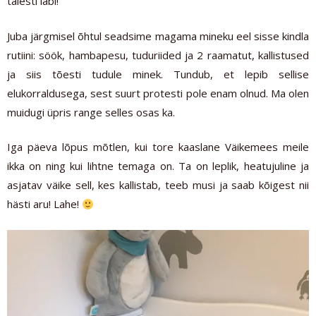
täiesti läbi!
Juba järgmisel õhtul seadsime magama mineku eel sisse kindla
rutiini: söök, hambapesu, tuduriided ja 2 raamatut, kallistused
ja siis tõesti tudule minek. Tundub, et lepib sellise
elukorraldusega, sest suurt protesti pole enam olnud. Ma olen
muidugi üpris range selles osas ka.
Iga päeva lõpus mõtlen, kui tore kaaslane Väikemees meile
ikka on ning kui lihtne temaga on. Ta on leplik, heatujuline ja
asjatav väike sell, kes kallistab, teeb musi ja saab kõigest nii
hästi aru! Lahe!