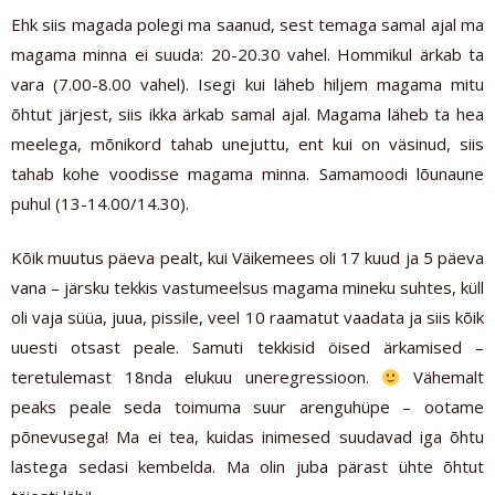
Ehk siis magada polegi ma saanud, sest temaga samal ajal ma
magama minna ei suuda: 20-20.30 vahel. Hommikul ärkab ta
vara (7.00-8.00 vahel). Isegi kui läheb hiljem magama mitu
õhtut järjest, siis ikka ärkab samal ajal. Magama läheb ta hea
meelega, mõnikord tahab unejuttu, ent kui on väsinud, siis
tahab kohe voodisse magama minna. Samamoodi lõunaune
puhul (13-14.00/14.30).
Kõik muutus päeva pealt, kui Väikemees oli 17 kuud ja 5 päeva
vana – järsku tekkis vastumeelsus magama mineku suhtes, küll
oli vaja süüa, juua, pissile, veel 10 raamatut vaadata ja siis kõik
uuesti otsast peale. Samuti tekkisid öised ärkamised –
teretulemast 18nda elukuu uneregressioon.
Vähemalt
peaks peale seda toimuma suur arenguhüpe – ootame
põnevusega! Ma ei tea, kuidas inimesed suudavad iga õhtu
lastega sedasi kembelda. Ma olin juba pärast ühte õhtut