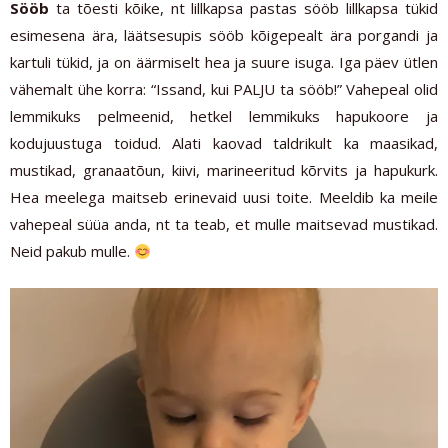
Sööb
ta tõesti kõike, nt lillkapsa pastas sööb lillkapsa tükid
esimesena ära, läätsesupis sööb kõigepealt ära porgandi ja
kartuli tükid, ja on äärmiselt hea ja suure isuga. Iga päev ütlen
vähemalt ühe korra: “Issand, kui PALJU ta sööb!” Vahepeal olid
lemmikuks pelmeenid, hetkel lemmikuks hapukoore ja
kodujuustuga toidud. Alati kaovad taldrikult ka maasikad,
mustikad, granaatõun, kiivi, marineeritud kõrvits ja hapukurk.
Hea meelega maitseb erinevaid uusi toite. Meeldib ka meile
vahepeal süüa anda, nt ta teab, et mulle maitsevad mustikad.
Neid pakub mulle.