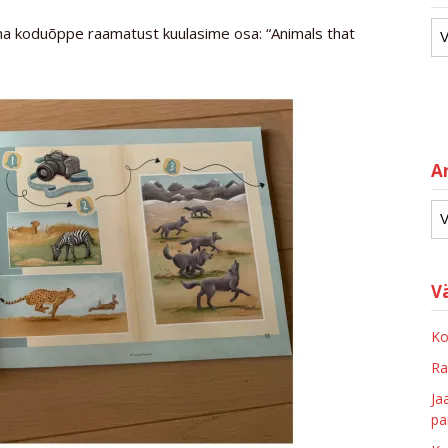
ma koduõppe raamatust kuulasime osa: “Animals that
Ar
V
Ko
Ra
Ja
pa