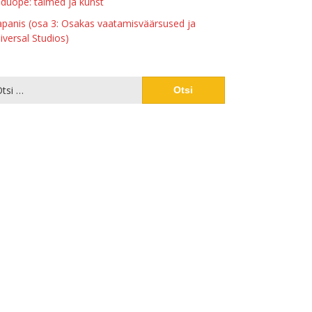
duõpe: taimed ja kunst
apanis (osa 3: Osakas vaatamisväärsused ja
iversal Studios)