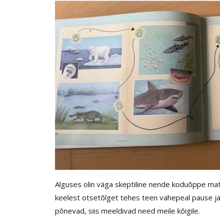
Alguses olin väga skeptiline nende koduõppe mater
keelest otsetõlget tehes teen vahepeal pause ja 
põnevad, siis meeldivad need meile kõigile.