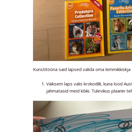
Kunstitööna said lapsed valida oma lemmikkiskja j
Väiksem laps valis krokodilli, kuna lood Au
jahmatasid meid kõiki. Tulevikus plaanin 