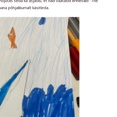
 mõjutas seda ka asjaolu, et nad vaatasid erinevaid “The
ana põhjalikumalt käsitleda.