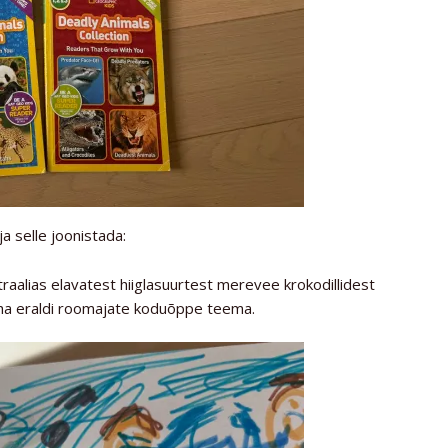
a selle joonistada:
straalias elavatest hiiglasuurtest merevee krokodillidest
teha eraldi roomajate koduõppe teema.