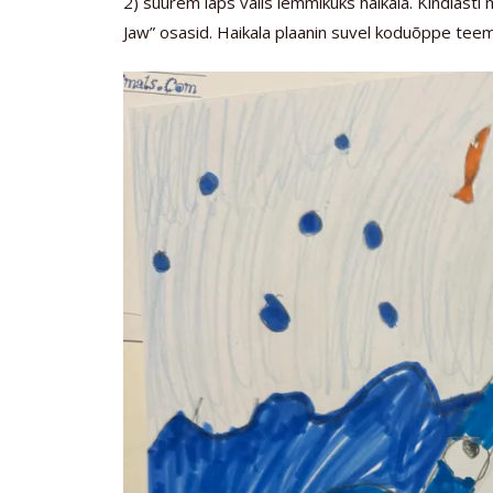
2) suurem laps valis lemmikuks haikala. Kindlasti
Jaw” osasid. Haikala plaanin suvel koduõppe teem