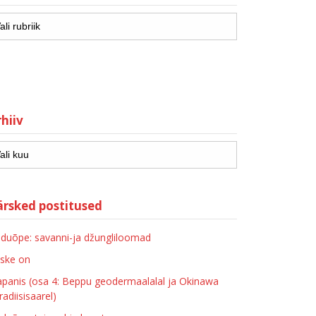
hiiv
ärsked postitused
duõpe: savanni-ja džungliloomad
ske on
apanis (osa 4: Beppu geodermaalalal ja Okinawa
radiisisaarel)