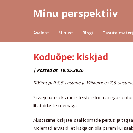
Minu perspektiiv
Avaleht
Minust
Blogi
Tasuta materj
Koduõpe: kiskjad
by
|
Posted on
10.05.2026
MINUPERSPEKTIIV
Rõõmupall 5,5-aastane ja Väikemees 7,5-aastane
Sissejuhatuseks meie teistele loomadega seotud
lihatoitlaste teemaga.
Alustasime kiskjate-saakloomade peitus-ja taga
Mõlemad arvasid, et kiskja on olla parem kui saa