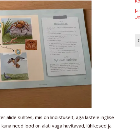
Ko
Ja
Un
jalide suhtes, mis on lindistuselt, aga lastele inglise
kuna need lood on alati väga huvitavad, lühikesed ja