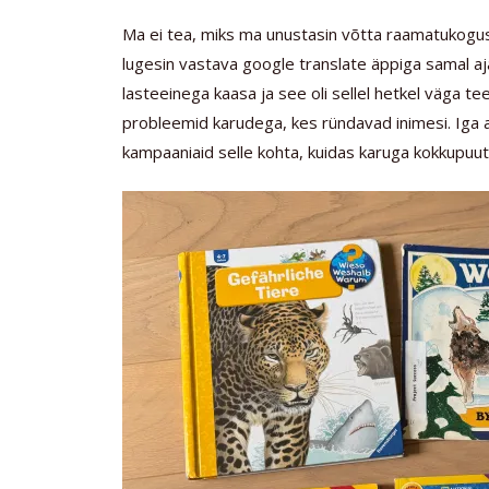
Ma ei tea, miks ma unustasin võtta raamatukogu
lugesin vastava google translate äppiga samal aja
lasteeinega kaasa ja see oli sellel hetkel väga te
probleemid karudega, kes ründavad inimesi. Iga a
kampaaniaid selle kohta, kuidas karuga kokkupuut