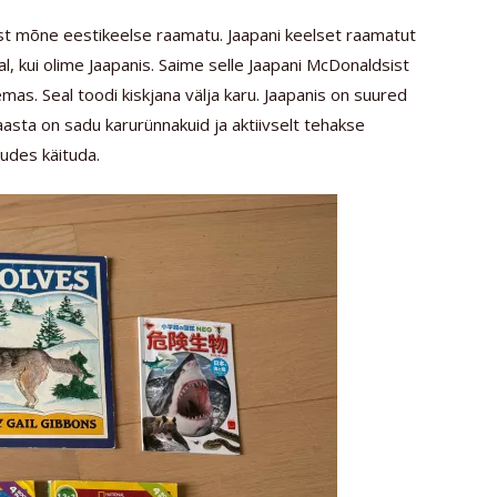
st mõne eestikeelse raamatu. Jaapani keelset raamatut
l, kui olime Jaapanis. Saime selle Jaapani McDonaldsist
emas. Seal toodi kiskjana välja karu. Jaapanis on suured
asta on sadu karurünnakuid ja aktiivselt tehakse
udes käituda.