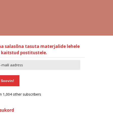
aa salasõna tasuta materjalide lehele
 kaitstud postitustele.
Soovin!
in 1,004 other subscribers
isukord