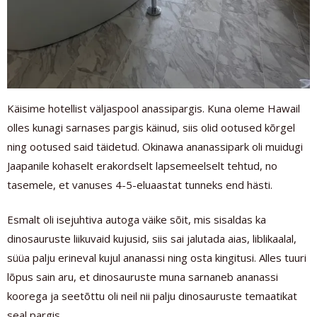
Käisime hotellist väljaspool anassipargis. Kuna oleme Hawail
olles kunagi sarnases pargis käinud, siis olid ootused kõrgel
ning ootused said täidetud. Okinawa ananassipark oli muidugi
Jaapanile kohaselt erakordselt lapsemeelselt tehtud, no
tasemele, et vanuses 4-5-eluaastat tunneks end hästi.
Esmalt oli isejuhtiva autoga väike sõit, mis sisaldas ka
dinosauruste liikuvaid kujusid, siis sai jalutada aias, liblikaalal,
süüa palju erineval kujul ananassi ning osta kingitusi. Alles tuuri
lõpus sain aru, et dinosauruste muna sarnaneb ananassi
koorega ja seetõttu oli neil nii palju dinosauruste temaatikat
seal pargis.