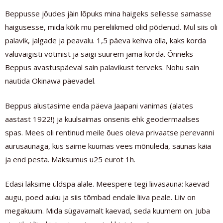
Beppusse jõudes jäin lõpuks mina haigeks sellesse samasse
haigusesse, mida kõik mu pereliikmed olid põdenud. Mul siis oli
palavik, jalgade ja peavalu. 1,5 päeva kehva olla, kaks korda
valuvaigisti võtmist ja saigi suurem jama korda. Õnneks
Beppus avastuspäeval sain palavikust terveks. Nohu sain
nautida Okinawa päevadel.
Beppus alustasime enda päeva Jaapani vanimas (alates
aastast 1922!) ja kuulsaimas onsenis ehk geodermaalses
spas. Mees oli rentinud meile õues oleva privaatse perevanni
aurusaunaga, kus saime kuumas vees mõnuleda, saunas käia
ja end pesta. Maksumus u25 eurot 1h.
Edasi läksime üldspa alale. Meespere tegi liivasauna: kaevad
augu, poed auku ja siis tõmbad endale liiva peale. Liiv on
megakuum. Mida sügavamalt kaevad, seda kuumem on. Juba