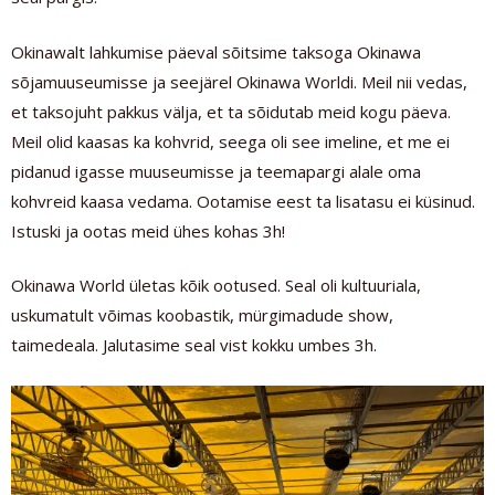
Okinawalt lahkumise päeval sõitsime taksoga Okinawa
sõjamuuseumisse ja seejärel Okinawa Worldi. Meil nii vedas,
et taksojuht pakkus välja, et ta sõidutab meid kogu päeva.
Meil olid kaasas ka kohvrid, seega oli see imeline, et me ei
pidanud igasse muuseumisse ja teemapargi alale oma
kohvreid kaasa vedama. Ootamise eest ta lisatasu ei küsinud.
Istuski ja ootas meid ühes kohas 3h!
Okinawa World ületas kõik ootused. Seal oli kultuuriala,
uskumatult võimas koobastik, mürgimadude show,
taimedeala. Jalutasime seal vist kokku umbes 3h.