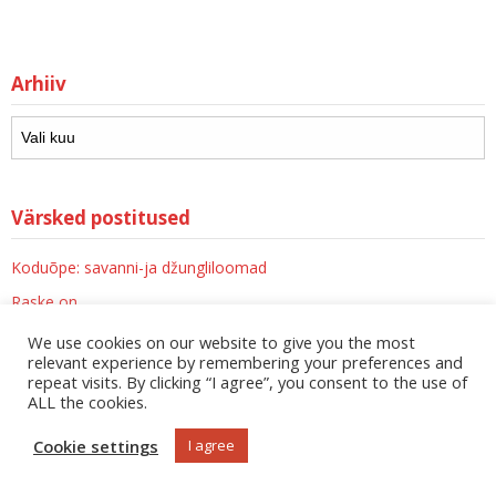
Arhiiv
Värsked postitused
Koduõpe: savanni-ja džungliloomad
Raske on
Jaapanis (osa 4: Beppu geodermaalalal ja Okinawa paradiisisaarel)
We use cookies on our website to give you the most
relevant experience by remembering your preferences and
Koduõpe: taimed ja kunst
repeat visits. By clicking “I agree”, you consent to the use of
ALL the cookies.
Jaapanis (osa 3: Osakas vaatamisväärsused ja Universal Studios)
Cookie settings
I agree