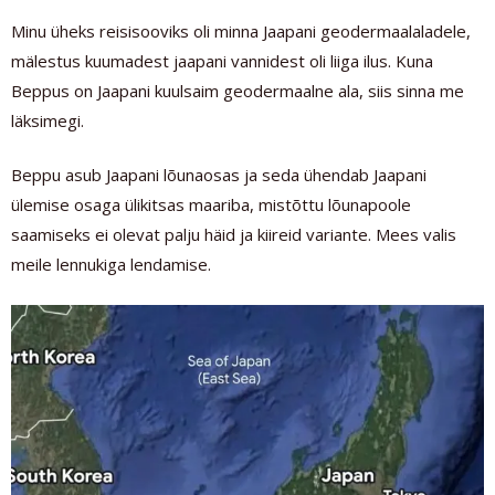
Minu üheks reisisooviks oli minna Jaapani geodermaalaladele,
mälestus kuumadest jaapani vannidest oli liiga ilus. Kuna
Beppus on Jaapani kuulsaim geodermaalne ala, siis sinna me
läksimegi.
Beppu asub Jaapani lõunaosas ja seda ühendab Jaapani
ülemise osaga ülikitsas maariba, mistõttu lõunapoole
saamiseks ei olevat palju häid ja kiireid variante. Mees valis
meile lennukiga lendamise.