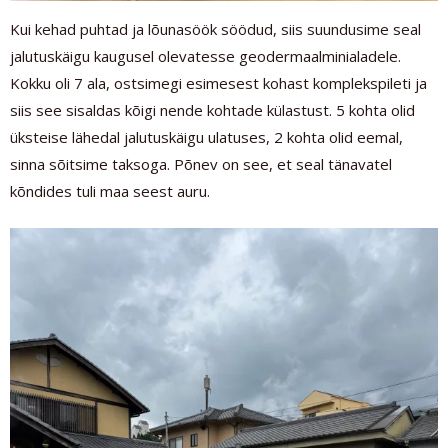
Kui kehad puhtad ja lõunasöök söödud, siis suundusime seal
jalutuskäigu kaugusel olevatesse geodermaalminialadele.
Kokku oli 7 ala, ostsimegi esimesest kohast komplekspileti ja
siis see sisaldas kõigi nende kohtade külastust. 5 kohta olid
üksteise lähedal jalutuskäigu ulatuses, 2 kohta olid eemal,
sinna sõitsime taksoga. Põnev on see, et seal tänavatel
kõndides tuli maa seest auru.