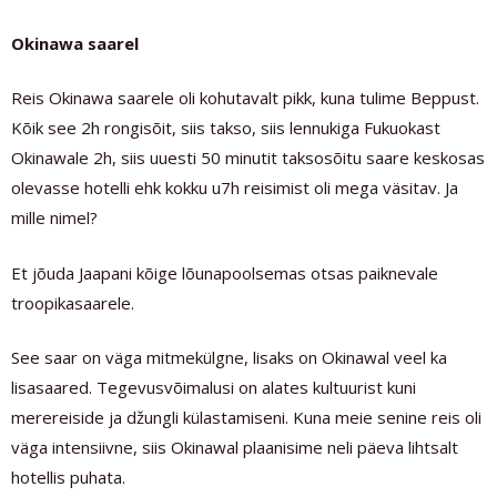
Okinawa saarel
Reis Okinawa saarele oli kohutavalt pikk, kuna tulime Beppust.
Kõik see 2h rongisõit, siis takso, siis lennukiga Fukuokast
Okinawale 2h, siis uuesti 50 minutit taksosõitu saare keskosas
olevasse hotelli ehk kokku u7h reisimist oli mega väsitav. Ja
mille nimel?
Et jõuda Jaapani kõige lõunapoolsemas otsas paiknevale
troopikasaarele.
See saar on väga mitmekülgne, lisaks on Okinawal veel ka
lisasaared. Tegevusvõimalusi on alates kultuurist kuni
merereiside ja džungli külastamiseni. Kuna meie senine reis oli
väga intensiivne, siis Okinawal plaanisime neli päeva lihtsalt
hotellis puhata.