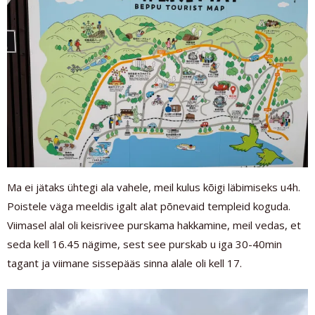
Ma ei jätaks ühtegi ala vahele, meil kulus kõigi läbimiseks u4h.
Poistele väga meeldis igalt alat põnevaid templeid koguda.
Viimasel alal oli keisrivee purskama hakkamine, meil vedas, et
seda kell 16.45 nägime, sest see purskab u iga 30-40min
tagant ja viimane sissepääs sinna alale oli kell 17.