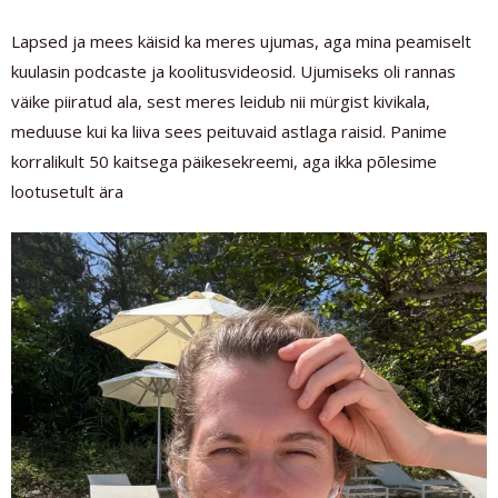
Lapsed ja mees käisid ka meres ujumas, aga mina peamiselt
kuulasin podcaste ja koolitusvideosid. Ujumiseks oli rannas
väike piiratud ala, sest meres leidub nii mürgist kivikala,
meduuse kui ka liiva sees peituvaid astlaga raisid. Panime
korralikult 50 kaitsega päikesekreemi, aga ikka põlesime
lootusetult ära