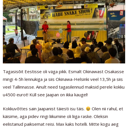
Tagasisõit Eestisse oli väga pikk. Esmalt Okinawast Osakasse
mingi 4-5h lennukiga ja siis Okinawa-Helsinki veel 13,5h ja siis
veel Tallinnasse. Ainult need tagasilennud maksid perele kokku
u4500 eurot! Küll see Jaapan on ikka kaugel!
Kokkuvõttes sain Jaapanist täiesti isu täis.
Olen nii rahul, et
käisime, aga pidev ringi liikumine oli liiga raske. Oleksin
eelistanud paiksemat reisi. Max kaks hotelli. Mitte kogu aeg