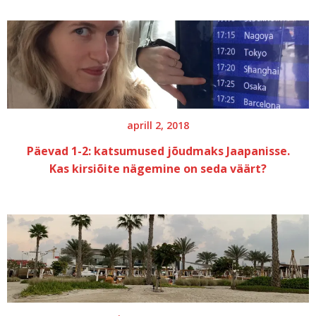
beppu
beppus
aprill 2, 2018
Päevad 1-2: katsumused jõudmaks Jaapanisse.
Kas kirsiõite nägemine on seda väärt?