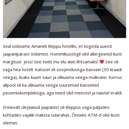
Seal ööbisime Amanek Beppu hotellis, et kogeda uuesti
jaapanipärast ööbimist. Hommikusöögil olid allergeenid ilusti
märgitud- jess! See teeb mu elu alati lihtsamaks!
See oli
väga hea hotell. Katusel oli soojendusega bassein (30 kraadi
veega), lisaks kuum saun ja ülikuuma veega mullivann. Korrus
allpool oli ka ülikuuma veega suuremad basseinid
pesemiskompleksiga, aga need olid meestel ja naistel eraldi.
Erinevalt ülejäänud Jaapanist oli Beppus väga paljudes
kohtades vajalik maksta sularahas. Õnneks ATM-d olid ilusti
olemas.