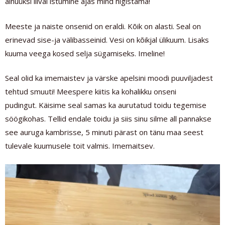
ainuüksi liival istumine ajas mind higistama!
Meeste ja naiste onsenid on eraldi. Kõik on alasti. Seal on
erinevad sise-ja välibasseinid. Vesi on kõikjal ülikuum. Lisaks
kuuma veega kosed selja sügamiseks. Imeline!
Seal olid ka imemaistev ja värske apelsini moodi puuviljadest
tehtud smuuti! Meespere kiitis ka kohalikku onseni
pudingut. Käisime seal samas ka aurutatud toidu tegemise
söögikohas. Tellid endale toidu ja siis sinu silme all pannakse
see auruga kambrisse, 5 minuti pärast on tänu maa seest
tulevale kuumusele toit valmis. Imemaitsev.