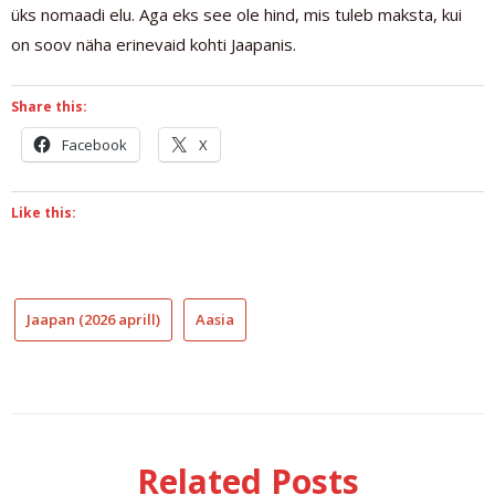
üks nomaadi elu. Aga eks see ole hind, mis tuleb maksta, kui
on soov näha erinevaid kohti Jaapanis.
Share this:
Facebook
X
Like this:
Jaapan (2026 aprill)
Aasia
Jaapanis
lastega
Aasias
okinawa
Related Posts
saarel