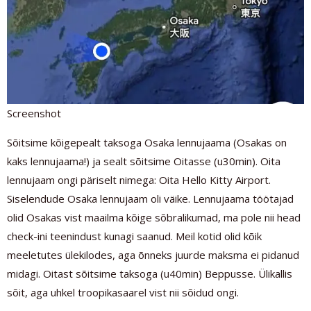
Screenshot
Sõitsime kõigepealt taksoga Osaka lennujaama (Osakas on
kaks lennujaama!) ja sealt sõitsime Oitasse (u30min). Oita
lennujaam ongi päriselt nimega: Oita Hello Kitty Airport.
Siselendude Osaka lennujaam oli väike. Lennujaama töötajad
olid Osakas vist maailma kõige sõbralikumad, ma pole nii head
check-ini teenindust kunagi saanud. Meil kotid olid kõik
meeletutes ülekilodes, aga õnneks juurde maksma ei pidanud
midagi. Oitast sõitsime taksoga (u40min) Beppusse. Ülikallis
sõit, aga uhkel troopikasaarel vist nii sõidud ongi.