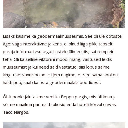
Lisaks käisime ka geodermaalmuuseumis. See oli üle ootuste
äge: väga interaktiivne ja kena, ei olnud liiga pikk, täpselt
paraja informatiivsusega. Lastele ülimeeldis, sai templeid
teha. Oli ka selline viktoriini moodi mäng, vastused leidis
muuseumist ja kui need said vastatud, siis lõpus saime
kingituse: vannisoolad. Hiljem nägime, et see sama sool on
hästi pop, saab ka osta geodermaalala poodidest.
Õhtupoole jalutasime veel ka Beppu pargis, mis oli kena ja
sõime maailma parimaid takosid enda hotelli kõrval olevas
Taco Nargos.