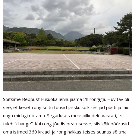
Sõitsime Beppust Fukuoka lennujaama 2h rongiga. Huvitav oli
see, et keset rongisõitu tõusid järsku kõik resijad püsti ja jäid
nagu midagi ootama. Segaduses meie pilkudele vastati, et
tuleb “change”. Kui rong jõudis peatusesse, siis kõik pöörasid
oma istmed 360 kraadi ja rong hakkas teises suunas sõitma.