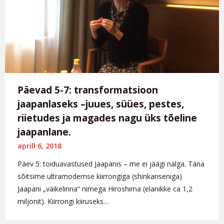
Päevad 5-7: transformatsioon
jaapanlaseks –juues, süües, pestes,
riietudes ja magades nagu üks tõeline
jaapanlane.
aprill 6, 2018
Päev 5: toiduavastused Jaapanis – me ei jäägi nälga. Täna
sõitsime ultramodernse kiirrongiga (shinkanseniga)
Jaapani „väikelinna“ nimega Hiroshima (elanikke ca 1,2
miljonit). Kiirrongi kiiruseks…