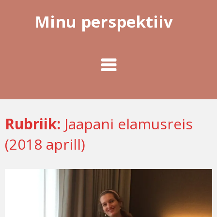
Minu perspektiiv
Rubriik:
Jaapani elamusreis
(2018 aprill)