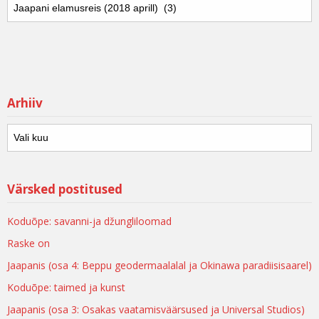
Arhiiv
Värsked postitused
Koduõpe: savanni-ja džungliloomad
Raske on
Jaapanis (osa 4: Beppu geodermaalalal ja Okinawa paradiisisaarel)
Koduõpe: taimed ja kunst
Jaapanis (osa 3: Osakas vaatamisväärsused ja Universal Studios)