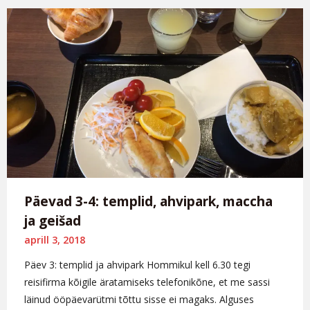
Päevad 3-4: templid, ahvipark, maccha
ja geišad
aprill 3, 2018
Päev 3: templid ja ahvipark Hommikul kell 6.30 tegi
reisifirma kõigile äratamiseks telefonikõne, et me sassi
läinud ööpäevarütmi tõttu sisse ei magaks. Alguses