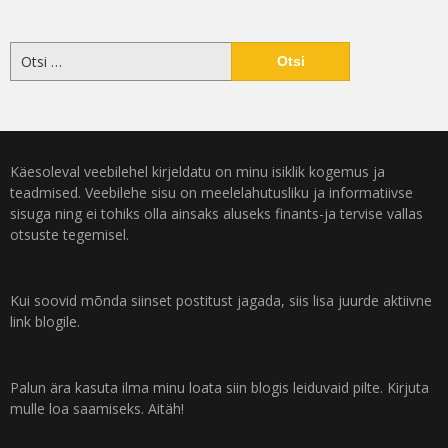
Käesoleval veebilehel kirjeldatu on minu isiklik kogemus ja
teadmised. Veebilehe sisu on meelelahutusliku ja informatiivse
sisuga ning ei tohiks olla ainsaks aluseks finants-ja tervise vallas
otsuste tegemisel.
Kui soovid mõnda siinset postitust jagada, siis lisa juurde aktiivne
link blogile.
Palun ära kasuta ilma minu loata siin blogis leiduvaid pilte. Kirjuta
mulle loa saamiseks. Aitäh!