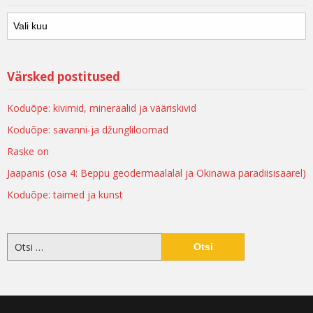
Värsked postitused
Koduõpe: kivimid, mineraalid ja vääriskivid
Koduõpe: savanni-ja džungliloomad
Raske on
Jaapanis (osa 4: Beppu geodermaalalal ja Okinawa paradiisisaarel)
Koduõpe: taimed ja kunst