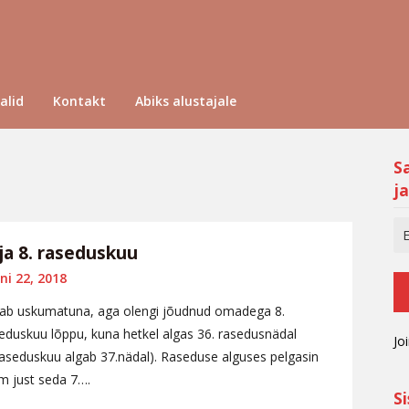
alid
Kontakt
Abiks alustajale
S
ja
 ja 8. raseduskuu
ni 22, 2018
ab uskumatuna, aga olengi jõudnud omadega 8.
eduskuu lõppu, kuna hetkel algas 36. rasedusnädal
Jo
raseduskuu algab 37.nädal). Raseduse alguses pelgasin
m just seda 7….
S