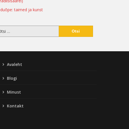
radiisisaarel)
duõpe: taimed ja kunst
Avaleht
Blogi
Minust
Kontakt