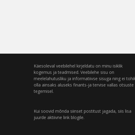
Käesoleval veebilehel kirjeldatu on minu isiklik
kogemus ja teadmised. Veebilehe sisu on
meelelahutusliku ja informatiivse sisuga ning ei tohi
olla ainsaks aluseks finants-ja tervise vallas otsuste
tegemisel.
Kui soovid mõnda siinset postitust jagada, siis lisa
juurde aktiivne link blogile.