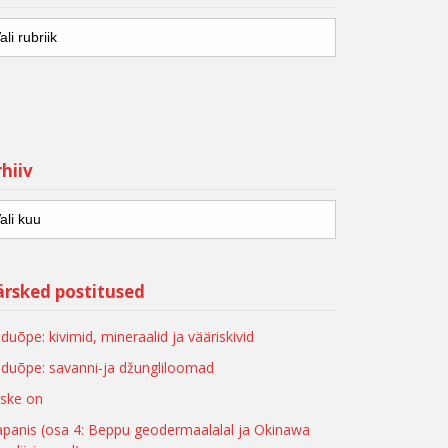
hiiv
ärsked postitused
duõpe: kivimid, mineraalid ja vääriskivid
duõpe: savanni-ja džungliloomad
ske on
apanis (osa 4: Beppu geodermaalalal ja Okinawa