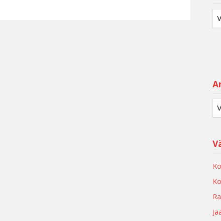
Ar
V
Ko
Ko
Ra
Ja