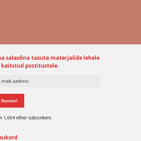
aa salasõna tasuta materjalide lehele
 kaitstud postitustele.
Soovin!
in 1,004 other subscribers
isukord