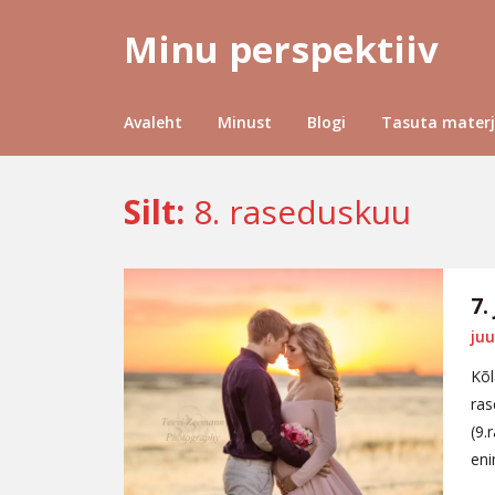
Minu perspektiiv
Avaleht
Minust
Blogi
Tasuta materj
Silt:
8. raseduskuu
7.
juu
Kõl
ras
(9.
eni