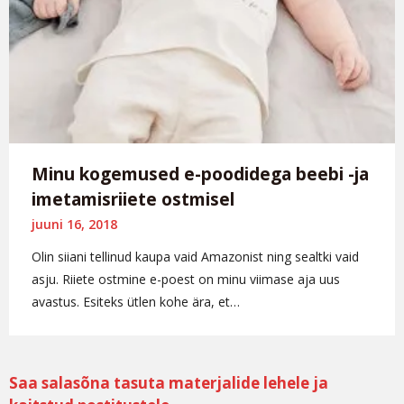
Minu kogemused e-poodidega beebi -ja
imetamisriiete ostmisel
juuni 16, 2018
Olin siiani tellinud kaupa vaid Amazonist ning sealtki vaid
asju. Riiete ostmine e-poest on minu viimase aja uus
avastus. Esiteks ütlen kohe ära, et…
Saa salasõna tasuta materjalide lehele ja