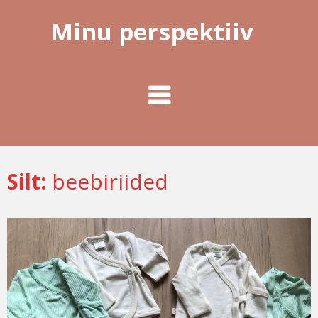
Minu perspektiiv
Silt:
beebiriided