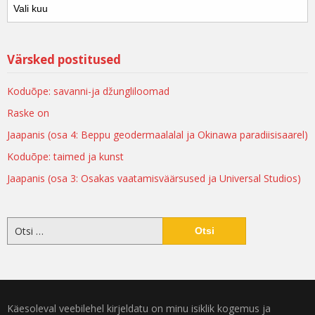
Värsked postitused
Koduõpe: savanni-ja džungliloomad
Raske on
Jaapanis (osa 4: Beppu geodermaalalal ja Okinawa paradiisisaarel)
Koduõpe: taimed ja kunst
Jaapanis (osa 3: Osakas vaatamisväärsused ja Universal Studios)
Käesoleval veebilehel kirjeldatu on minu isiklik kogemus ja