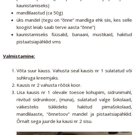
kaunistamiseks)
mandlilaastud (ca 50g)
üks mandel (tegu on “õnne” mandliga ehk siis, kes selle
koogist leiab saab terve aasta “õnne”)
kaunistamiseks füüsalid, banaani, mustikaid, hakitud
pistaatsiapähklid vms
Valmistamine:
Võta suur kauss. Vahusta seal kausis nr 1 sulatatud või
suhkruga kreemjaks.
Kausis nr 2 vahusta rõõsk koor.
Lisa kausis nr 1 olevale toesoe kohupiim, sidrunimahl,
riivitud sidrunikoor, (muna), sulatatud valge šokolaad,
väikesteks tükkideks hakitud piimašokolaad,
mandlilaaste, “õnnetoov” mandel ja pistaatsiapähklid.
Õrnalt sega juurde ka kausi nr 2 sisu.