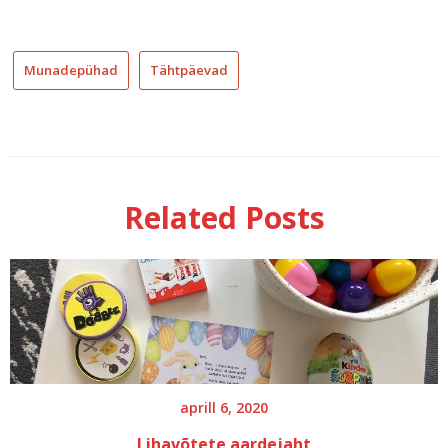
Munadepühad
Tähtpäevad
imehea
pasha
lihavõtted
magus
Related Posts
parim
pasha
retsept
pasha
retsept
aprill 6, 2020
Lihavõtete aardejaht