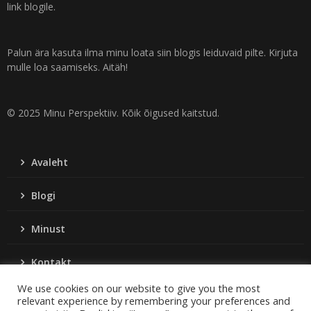
link blogile.
Palun ära kasuta ilma minu loata siin blogis leiduvaid pilte. Kirjuta
mulle loa saamiseks. Aitäh!
© 2025 Minu Perspektiiv. Kõik õigused kaitstud.
Avaleht
Blogi
Minust
Kontakt
We use cookies on our website to give you the most
relevant experience by remembering your preferences and