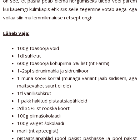
on see, et pasha peab olema nõrgumiseks üleöö veel parem
kui kauemgi külmkapis ehk siis selle tegemine võtab aega. Aga
voilaa siin mu lemmikmaiuse retsept ongi:
Läheb vaja:
100g toasooja võid
1dl suhkrut
600g toasooja kohupiima 5%-list (nt Farmi)
1-2spl sidrunimahla ja sidrunikoor
1 muna soovi korral (munaga variant jääb siidisem, aga
maitsevahet suurt ei ole)
1tl vanillisuhkrut
1 pakk hakitud pistaatsiapähkleid
2dl 35%-st rõõska koort
100g piimašokolaadi
100g valget šokolaadi
marli (nt apteegist)
pistaatsiapähklid (pool pakist pashasse ja pool pakist