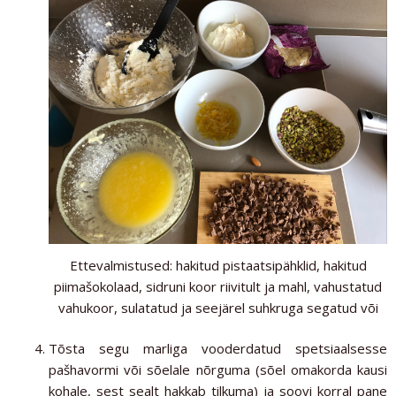
Ettevalmistused: hakitud pistaatsipähklid, hakitud
piimašokolaad, sidruni koor riivitult ja mahl, vahustatud
vahukoor, sulatatud ja seejärel suhkruga segatud või
Tõsta segu marliga vooderdatud spetsiaalsesse
pašhavormi või sõelale nõrguma (sõel omakorda kausi
kohale, sest sealt hakkab tilkuma) ja soovi korral pane