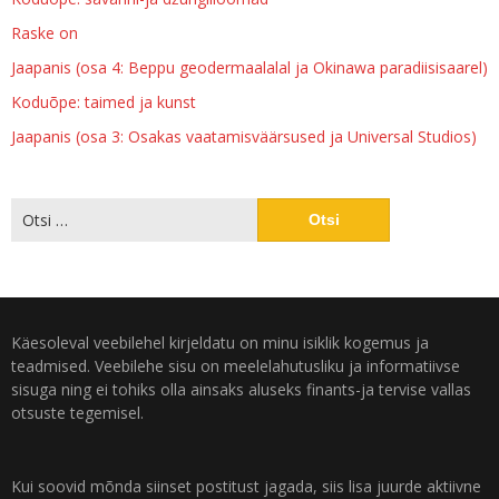
Raske on
Jaapanis (osa 4: Beppu geodermaalalal ja Okinawa paradiisisaarel)
Koduõpe: taimed ja kunst
Jaapanis (osa 3: Osakas vaatamisväärsused ja Universal Studios)
Käesoleval veebilehel kirjeldatu on minu isiklik kogemus ja
teadmised. Veebilehe sisu on meelelahutusliku ja informatiivse
sisuga ning ei tohiks olla ainsaks aluseks finants-ja tervise vallas
otsuste tegemisel.
Kui soovid mõnda siinset postitust jagada, siis lisa juurde aktiivne