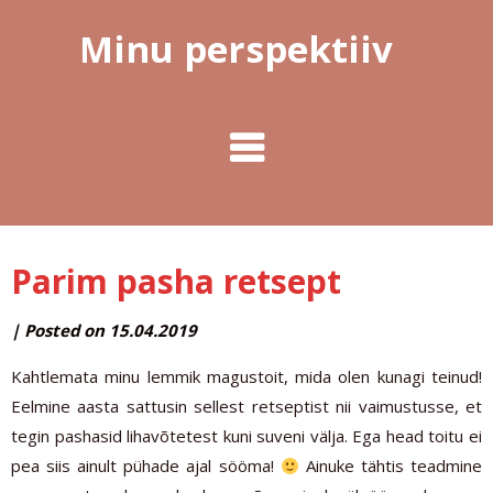
Minu perspektiiv
Parim pasha retsept
by
|
Posted on
15.04.2019
MINUPERSPEKTIIV
Kahtlemata minu lemmik magustoit, mida olen kunagi teinud!
Eelmine aasta sattusin sellest retseptist nii vaimustusse, et
tegin pashasid lihavõtetest kuni suveni välja. Ega head toitu ei
pea siis ainult pühade ajal sööma!
Ainuke tähtis teadmine