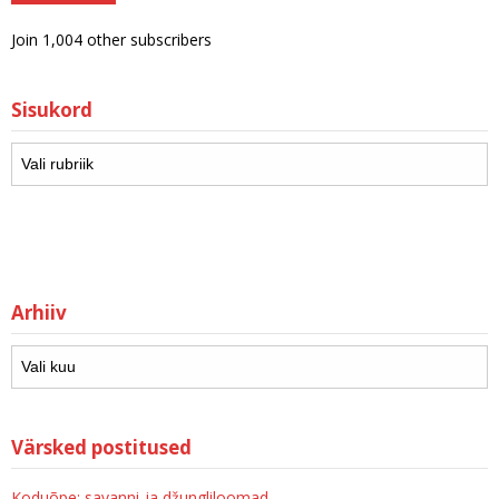
Join 1,004 other subscribers
Sisukord
Arhiiv
Värsked postitused
Koduõpe: savanni-ja džungliloomad