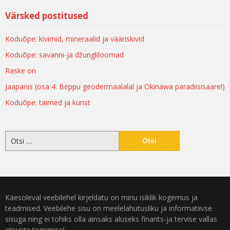
Värsked postitused
Koduõpe: kivimid, mineraalid ja vääriskivid
Koduõpe: savanni-ja džungliloomad
Raske on
Jaapanis (osa 4: Beppu geodermaalalal ja Okinawa paradiisisaarel)
Koduõpe: taimed ja kunst
Käesoleval veebilehel kirjeldatu on minu isiklik kogemus ja
teadmised. Veebilehe sisu on meelelahutusliku ja informatiivse
sisuga ning ei tohiks olla ainsaks aluseks finants-ja tervise vallas
otsuste tegemisel.