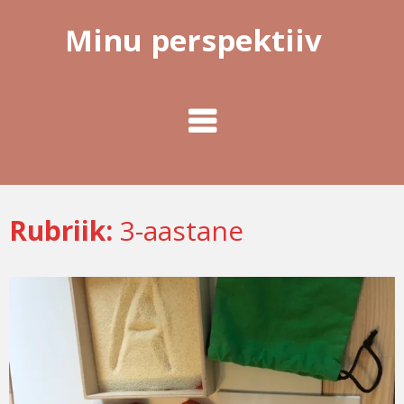
Minu perspektiiv
Rubriik:
3-aastane