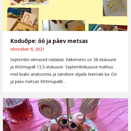
Koduõpe: öö ja päev metsas
oktoober 6, 2021
Septembri viimased nädalad. Väikemees on 38-elukuune
ja Rõõmupall 13,5-elukuune. Septembrikuusse mahtus
meil lisaks anatoomia ja värviliste viljade teemale ka: Öö
ja päev metsas Rõõmupallil…