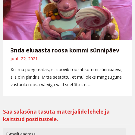
3nda eluaasta roosa kommi sünnipäev
juuli 22, 2021
Kui mu poeg teatas, et soovib roosat kommi sünnipäeva,
siis olin plindris. Mitte seetõttu, et mul oleks mingisugune
vastuolu roosa värviga vaid seetõttu, et…
Saa salasõna tasuta materjalide lehele ja
kaitstud postitustele.