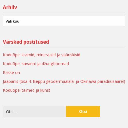
Arhiiv
Värsked postitused
Koduõpe: kivimid, mineraalid ja vääriskivid
Koduõpe: savanni-ja džungliloomad
Raske on
Jaapanis (osa 4: Beppu geodermaalalal ja Okinawa paradiisisaarel)
Koduõpe: taimed ja kunst