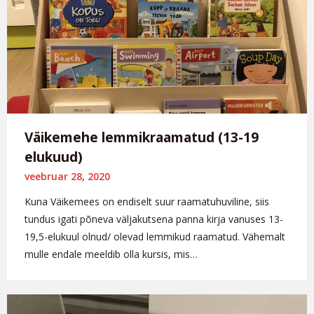
Väikemehe lemmikraamatud (13-19
elukuud)
veebruar 28, 2020
Kuna Väikemees on endiselt suur raamatuhuviline, siis
tundus igati põneva väljakutsena panna kirja vanuses 13-
19,5-elukuul olnud/ olevad lemmikud raamatud. Vähemalt
mulle endale meeldib olla kursis, mis…