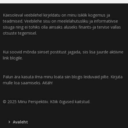
Käesoleval veebilehel kirjeldatu on minu isiklik kogemus ja
teadmised. Veebilehe sisu on meelelahutusliku ja informatiivse
sisuga ning ei tohiks olla ainsaks aluseks finants-ja tervise vallas
otsuste tegemisel.
Kui soovid mõnda siinset postitust jagada, siis lisa juurde aktiivne
link blogile.
Palun ära kasuta ilma minu loata siin blogis leiduvaid pilte. Kirjuta
mulle loa saamiseks. Aitäh!
© 2025 Minu Perspektiiv. Kõik õigused kaitstud.
Avaleht