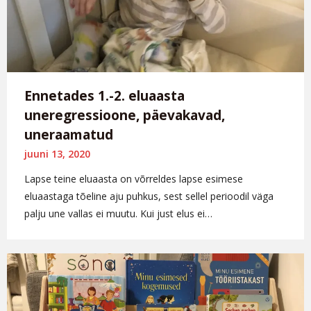
Ennetades 1.-2. eluaasta
uneregressioone, päevakavad,
uneraamatud
juuni 13, 2020
Lapse teine eluaasta on võrreldes lapse esimese
eluaastaga tõeline aju puhkus, sest sellel perioodil väga
palju une vallas ei muutu. Kui just elus ei…