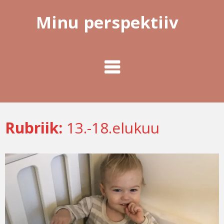
Minu perspektiiv
Rubriik:
13.-18.elukuu