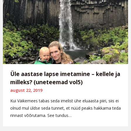
Üle aastase lapse imetamine – kellele ja
milleks? (uneteemad vol5)
august 22, 2019
Kui Väikemees tabas seda imelist ühe eluaasta piiri, siis ei
olnud mul üldse seda tunnet, et nüüd peaks hakkama teda
rinnast võõrutama. See tundus…