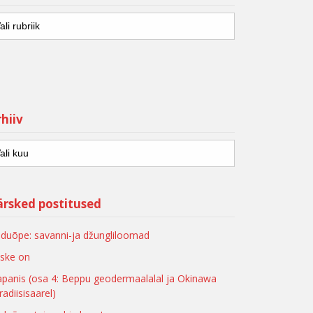
hiiv
ärsked postitused
duõpe: savanni-ja džungliloomad
ske on
apanis (osa 4: Beppu geodermaalalal ja Okinawa
radiisisaarel)