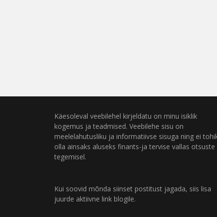
Käesoleval veebilehel kirjeldatu on minu isiklik
kogemus ja teadmised. Veebilehe sisu on
meelelahutusliku ja informatiivse sisuga ning ei tohi
olla ainsaks aluseks finants-ja tervise vallas otsuste
tegemisel.
Kui soovid mõnda siinset postitust jagada, siis lisa
juurde aktiivne link blogile.