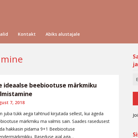
alid
Kontakt
Abiks alustajale
amine
S
ja
e ideaalse beebiootuse märkmiku
lmistamine
ust 7, 2018
n juba tükk aega tahtnud kirjutada sellest, kui ägeda
Jo
biootuse märkmiku ma valmis sain. Saades rasedusest
da hakkasin pidama 9+1 Beebiootuse
S
endermärkmikku. Raseduse ajal aga…