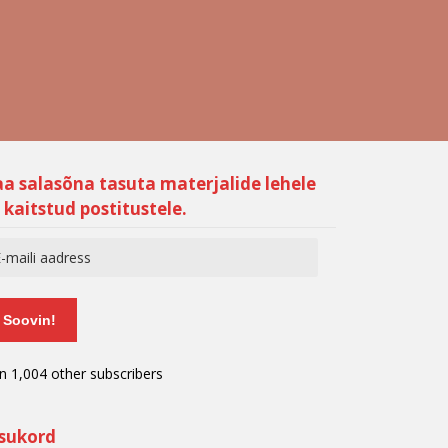
aa salasõna tasuta materjalide lehele
 kaitstud postitustele.
Soovin!
in 1,004 other subscribers
isukord