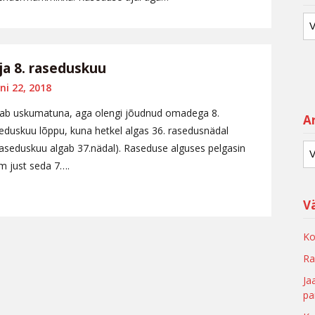
 ja 8. raseduskuu
ni 22, 2018
ab uskumatuna, aga olengi jõudnud omadega 8.
Ar
eduskuu lõppu, kuna hetkel algas 36. rasedusnädal
raseduskuu algab 37.nädal). Raseduse alguses pelgasin
m just seda 7….
V
Ko
Ra
Ja
pa