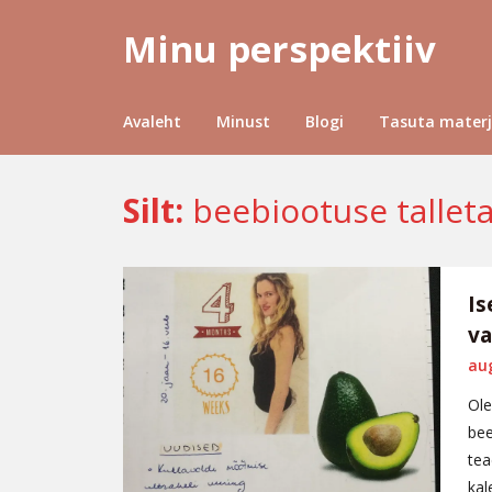
Minu perspektiiv
Avaleht
Minust
Blogi
Tasuta materj
Silt:
beebiootuse tallet
Is
va
aug
Ole
bee
tea
kal