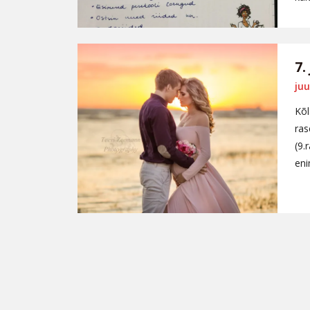
7.
juu
Kõl
ras
(9.
eni