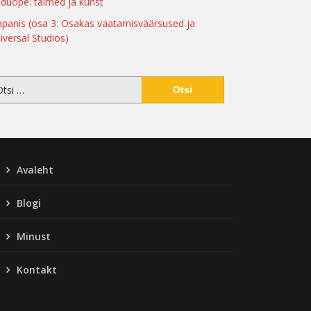
duõpe: taimed ja kunst
apanis (osa 3: Osakas vaatamisväärsused ja
iversal Studios)
Avaleht
Blogi
Minust
Kontakt