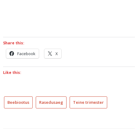
Share this:
Facebook
X
Like this:
Beebiootus
Rasedusaeg
Teine trimester
füüsiline
treening
rasedana
füüsiline