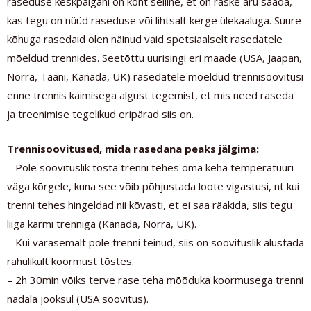
raseduse keskpaigani on kõht selline, et on raske aru saada,
kas tegu on nüüd raseduse või lihtsalt kerge ülekaaluga. Suure
kõhuga rasedaid olen näinud vaid spetsiaalselt rasedatele
mõeldud trennides. Seetõttu uurisingi eri maade (USA, Jaapan,
Norra, Taani, Kanada, UK) rasedatele mõeldud trennisoovitusi
enne trennis käimisega algust tegemist, et mis need raseda
ja treenimise tegelikud eripärad siis on.
Trennisoovitused, mida rasedana peaks jälgima:
– Pole soovituslik tõsta trenni tehes oma keha temperatuuri
väga kõrgele, kuna see võib põhjustada loote vigastusi, nt kui
trenni tehes hingeldad nii kõvasti, et ei saa rääkida, siis tegu
liiga karmi trenniga (Kanada, Norra, UK).
– Kui varasemalt pole trenni teinud, siis on soovituslik alustada
rahulikult koormust tõstes.
– 2h 30min võiks terve rase teha mõõduka koormusega trenni
nädala jooksul (USA soovitus).