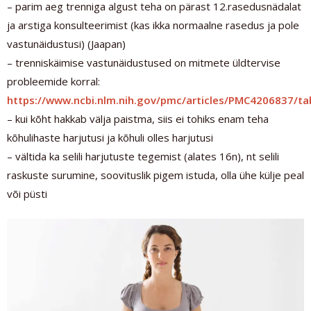
– parim aeg trenniga algust teha on pärast 12.rasedusnädalat
ja arstiga konsulteerimist (kas ikka normaalne rasedus ja pole
vastunäidustusi) (Jaapan)
– trenniskäimise vastunäidustused on mitmete üldtervise
probleemide korral:
https://www.ncbi.nlm.nih.gov/pmc/articles/PMC4206837/ta
– kui kõht hakkab välja paistma, siis ei tohiks enam teha
kõhulihaste harjutusi ja kõhuli olles harjutusi
– vältida ka selili harjutuste tegemist (alates 16n), nt selili
raskuste surumine, soovituslik pigem istuda, olla ühe külje peal
või püsti