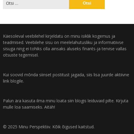
Käesoleval veebilehel kirjeldatu on minu isiklik kogemus ja
teadmised. Veebilehe sisu on meelelahutusliku ja informatiivse
sisuga ning ei tohiks olla ainsaks aluseks finants-ja tervise vallas
otsuste tegemisel.
Kui soovid mõnda siinset postitust jagada, siis lisa juurde aktiivne
link blogile.
Palun ära kasuta ilma minu loata siin blogis leiduvaid pilte. Kirjuta
mulle loa saamiseks. Aitäh!
© 2025 Minu Perspektiiv. Kõik õigused kaitstud.