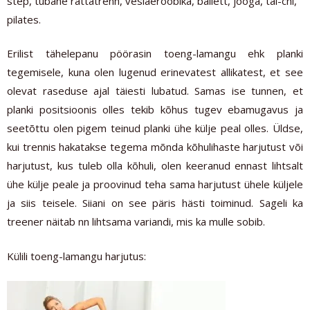
step, tubane rattatrenn, vesiaeroobika, ballett, jooga, tai-chi,
pilates.
Erilist tähelepanu pöörasin toeng-lamangu ehk planki
tegemisele, kuna olen lugenud erinevatest allikatest, et see
olevat raseduse ajal täiesti lubatud. Samas ise tunnen, et
planki positsioonis olles tekib kõhus tugev ebamugavus ja
seetõttu olen pigem teinud planki ühe külje peal olles. Üldse,
kui trennis hakatakse tegema mõnda kõhulihaste harjutust või
harjutust, kus tuleb olla kõhuli, olen keeranud ennast lihtsalt
ühe külje peale ja proovinud teha sama harjutust ühele küljele
ja siis teisele. Siiani on see päris hästi toiminud. Sageli ka
treener näitab nn lihtsama variandi, mis ka mulle sobib.
Külili toeng-lamangu harjutus: