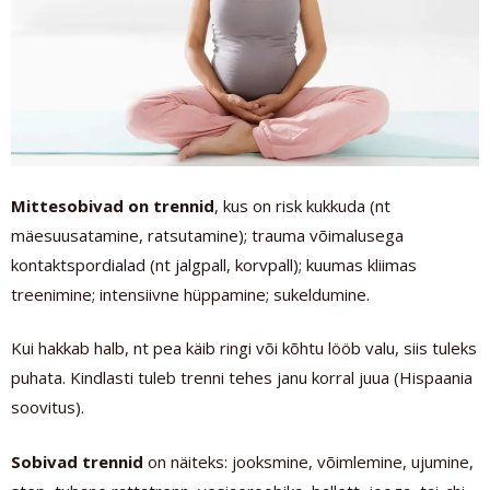
Mittesobivad on trennid
, kus on risk kukkuda (nt
mäesuusatamine, ratsutamine); trauma võimalusega
kontaktspordialad (nt jalgpall, korvpall); kuumas kliimas
treenimine; intensiivne hüppamine; sukeldumine.
Kui hakkab halb, nt pea käib ringi või kõhtu lööb valu, siis tuleks
puhata. Kindlasti tuleb trenni tehes janu korral juua (Hispaania
soovitus).
Sobivad trennid
on näiteks: jooksmine, võimlemine, ujumine,