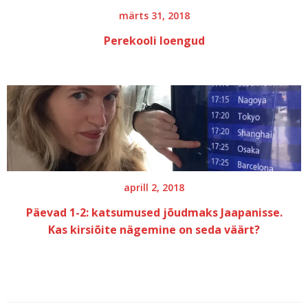
märts 31, 2018
Perekooli loengud
aprill 2, 2018
Päevad 1-2: katsumused jõudmaks Jaapanisse.
Kas kirsiõite nägemine on seda väärt?