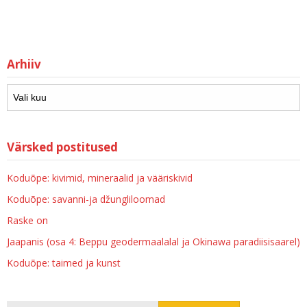
Arhiiv
Värsked postitused
Koduõpe: kivimid, mineraalid ja vääriskivid
Koduõpe: savanni-ja džungliloomad
Raske on
Jaapanis (osa 4: Beppu geodermaalalal ja Okinawa paradiisisaarel)
Koduõpe: taimed ja kunst