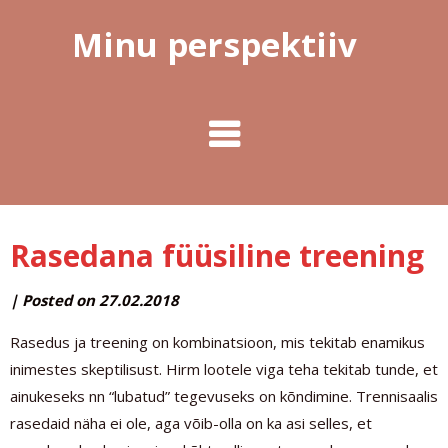
Minu perspektiiv
Rasedana füüsiline treening
by
|
Posted on
27.02.2018
MINUPERSPEKTIIV
Rasedus ja treening on kombinatsioon, mis tekitab enamikus
inimestes skeptilisust. Hirm lootele viga teha tekitab tunde, et
ainukeseks nn “lubatud” tegevuseks on kõndimine. Trennisaalis
rasedaid näha ei ole, aga võib-olla on ka asi selles, et