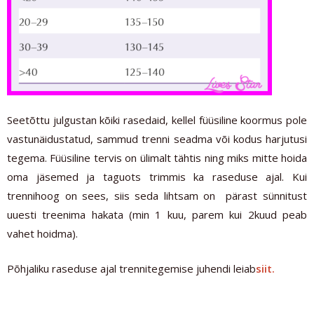
Seetõttu julgustan kõiki rasedaid, kellel füüsiline koormus pole
vastunäidustatud, sammud trenni seadma või kodus harjutusi
tegema. Füüsiline tervis on ülimalt tähtis ning miks mitte hoida
oma jäsemed ja taguots trimmis ka raseduse ajal. Kui
trennihoog on sees, siis seda lihtsam on pärast sünnitust
uuesti treenima hakata (min 1 kuu, parem kui 2kuud peab
vahet hoidma).
Põhjaliku raseduse ajal trennitegemise juhendi leiab
siit.