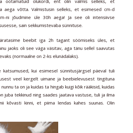
la ootamatuid olukordi, ent olin valmis selleks, et
a aega võtta. Valmistusin selleks, et esimesed cm-d
m-ni jõudmine üle 30h aega! Ja see oli intensiivse
lsusesse, sain sekkumistevaba sünnituse.
is äratasime beebit iga 2h tagant söömiseks üles, et
minu jaoks oli see väga väsitav, aga tänu sellel saavutas
evaks (normaalne on 2-ks elunädalaks).
katsumused, kui esimesel sünnitusjärgsel päeval tuli
est veel kergelt uimane ja beebielevusest tingituna
nunnu ta on ja kuidas ta hingab kuigi kõik rääkisid, kuidas
juba tekkinud ning saades jaatava vastuse, tuli ja ilma
ii kõvasti kinni, et piima lendas kahes suunas. Olin