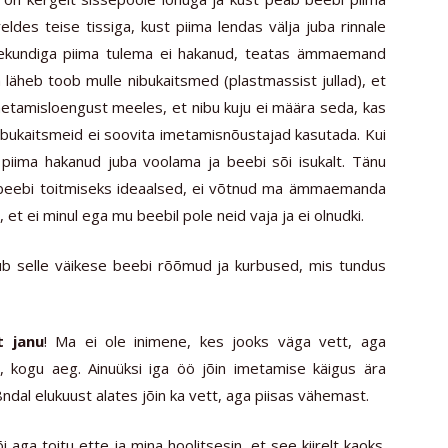
es teise tissiga, kust piima lendas välja juba rinnale
 sekundiga piima tulema ei hakanud, teatas ämmaemand
ta läheb toob mulle nibukaitsmed (plastmassist jullad), et
 imetamisloengust meeles, et nibu kuju ei määra seda, kas
nibukaitsmeid ei soovita imetamisnõustajad kasutada. Kui
piima hakanud juba voolama ja beebi sõi isukalt. Tänu
 beebi toitmiseks ideaalsed, ei võtnud ma ämmaemanda
 et ei minul ega mu beebil pole neid vaja ja ei olnudki.
tub selle väikese beebi rõõmud ja kurbused, mis tundus
t janu
! Ma ei ole inimene, kes jooks väga vett, aga
 kogu aeg. Ainuüksi iga öö jõin imetamise käigus ära
8ndal elukuust alates jõin ka vett, aga piisas vähemast.
i aga toitu ette ja mina hoolitsesin, et see kiirelt kaoks.