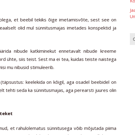
Ko
Ja
Un
olega, et beebil tekiks õige imetamisvõte, sest see on
aalselt olid mul sünnitusmajas imetades konspektid ja
äärida nibude katkiminekut ennetavalt nibude kreeme
 ühte, siis teist. Sest ma ei tea, kuidas teiste naistega
iisi mu nibusid stimuleerib.
a (täpsustus: keelekida on kõigil, aga osadel beebidel on
selt tehti seda ka sünnitusmajas, aga perearsti juures olin
 teket
genud, et rahulolematus sünnitusega võib mõjutada piima