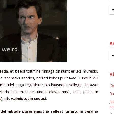
Ar
eada, et beebi toitmine rinnaga on number üks muresid,
V
sevanemaks saades, naised kokku puutuvad. Tundub küll
iima tuleb, aga tegelikult võib kaasneda sellega üllatavalt
Ko
tada ja imetamine tundus olevat miski, mida plaanisin
Ra
s
), siis
valmistusin sedasi
:
Ja
pa
del nibude purunemist ja sellest tingituna verd ja