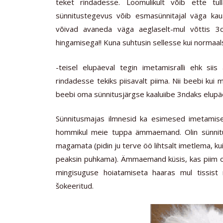
teket rindadesse. Loomulikult võib ette tul
sünnitustegevus võib esmasünnitajal väga kau
võivad avaneda väga aeglaselt-mul võttis 3c
hingamisega!! Kuna suhtusin sellesse kui normaa
-teisel elupäeval tegin imetamisralli ehk si
rindadesse tekiks piisavalt piima. Nii beebi kui 
beebi oma sünnitusjärgse kaaluiibe 3ndaks elupä
Sünnitusmajas ilmnesid ka esimesed imetamise 
hommikul meie tuppa ämmaemand. Olin sünnitus
magamata (pidin ju terve öö lihtsalt imetlema, kui 
peaksin puhkama). Ämmaemand küsis, kas piim on 
mingisuguse hoiatamiseta haaras mul tissist n
šokeeritud.