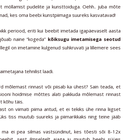
git möllamist pudelite ja kunsttoiduga. Oehh.. juba mõte
emad, kes oma beebi kunstpiimaga suureks kasvatavad!
k periood, eriti kui beebit imetada igapäevaselt aasta
l jõuab naine “kogeda”
kõiksugu imetamisega seotud
llegil on imetamine kulgenud suhkruvati ja lillemere sees
imetajana tehnilist laadi.
rd mõlemast rinnast või piisab ka ühest? Sain teada, et
tsiooni hoidmise mõttes alati pakkuda mõlemast rinnast
t kõhu täis.
 on viimati piima antud, et ei tekiks ühe rinna liigset
 üks tiss muutub suureks ja piimarikkaks ning teine jääb
a ma ei pea silmas vastsündinut, kes tõesti sõi 8-12x
beebit, sest ilmselgelt ajaga ju muutub beebi süües