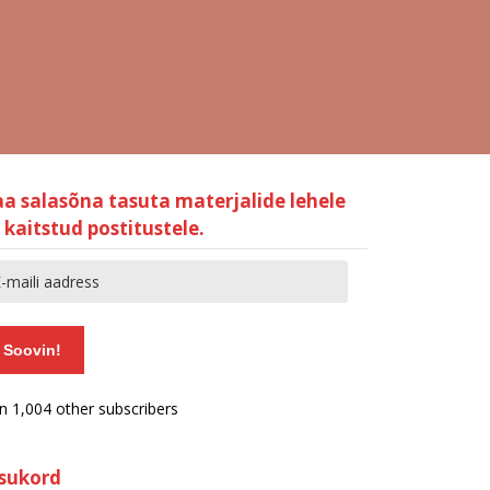
aa salasõna tasuta materjalide lehele
 kaitstud postitustele.
Soovin!
in 1,004 other subscribers
isukord