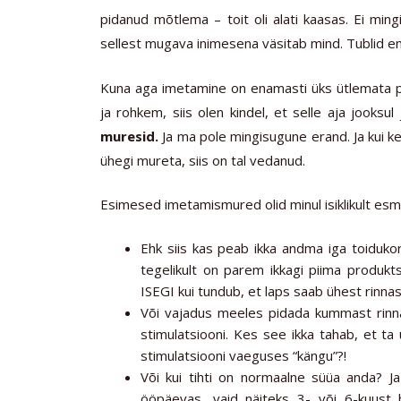
pidanud mõtlema – toit oli alati kaasas. Ei min
sellest mugava inimesena väsitab mind. Tublid 
Kuna aga imetamine on enamasti üks ütlemata pik
ja rohkem, siis olen kindel, et selle aja jooksu
muresid.
Ja ma pole mingisugune erand. Ja kui ke
ühegi mureta, siis on tal vedanud.
Esimesed imetamismured olid minul isiklikult esma
Ehk siis kas peab ikka andma iga toiduko
tegelikult on parem ikkagi piima produk
ISEGI kui tundub, et laps saab ühest rinnas
Või vajadus meeles pidada kummast rinnast
stimulatsiooni. Kes see ikka tahab, et ta
stimulatsiooni vaeguses “kängu”?!
Või kui tihti on normaalne süüa anda? J
ööpäevas, vaid näiteks 3- või 6-kuust 