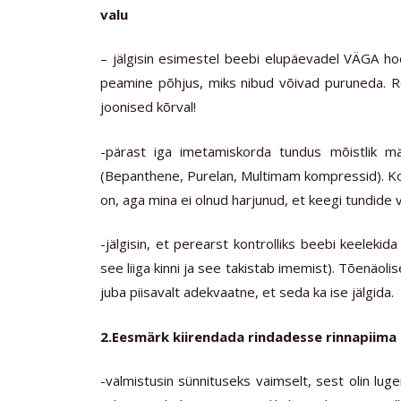
valu
– jälgisin esimestel beebi elupäevadel VÄGA ho
peamine põhjus, miks nibud võivad puruneda. Re
joonised kõrval!
-pärast iga imetamiskorda tundus mõistlik m
(Bepanthene, Purelan, Multimam kompressid). Kord
on, aga mina ei olnud harjunud, et keegi tundide v
-jälgisin, et perearst kontrolliks beebi keelekid
see liiga kinni ja see takistab imemist). Tõenäoli
juba piisavalt adekvaatne, et seda ka ise jälgida.
2.Eesmärk kiirendada rindadesse rinnapiima
-valmistusin sünnituseks vaimselt, sest olin lu