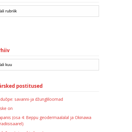
hiiv
ärsked postitused
duõpe: savanni-ja džungliloomad
ske on
apanis (osa 4: Beppu geodermaalalal ja Okinawa
radiisisaarel)