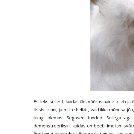
Esiteks sellest, kuidas üks võõras naine tuleb ja
tissist kinni, ja mitte hellalt, vaid ikka mõnusa 
ikkagi olemas. Segased tunded. Sellega aga 
demonstreeriksin, kuidas on beebi imetamisvõt
õpetanud alustades kõigepealt rinnast, kus nibu