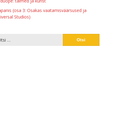
duõpe: taimed ja kunst
apanis (osa 3: Osakas vaatamisväärsused ja
iversal Studios)