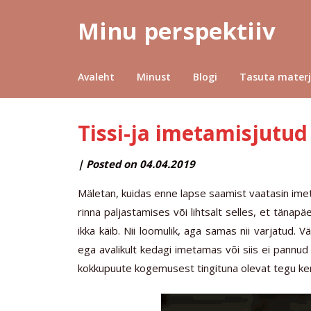
Minu perspektiiv
Avaleht
Minust
Blogi
Tasuta materj
Tissi-ja imetamisjutud
by
|
Posted on
04.04.2019
MINUPERSPEKTIIV
Mäletan, kuidas enne lapse saamist vaatasin imet
rinna paljastamises või lihtsalt selles, et tänapä
ikka käib. Nii loomulik, aga samas nii varjatud.
ega avalikult kedagi imetamas või siis ei pannu
kokkupuute kogemusest tingituna olevat tegu ke