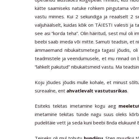
kätte saamiseks natuke rohkem pingutama võrreld
vastu minnes. Kui 2 sekundiga ja reaalselt 2
valjuhäälselt, kuidas kõik on TÄIESTI valesti ja 
see asi “korda teha”. Olin häiritud, sest mul oli
beebi saab imeda või mitte. Samuti teadsin, et 
ämmaemand nibukaitsmetega tagasi jõudis, oli 
teadmistele ja veendumusele, et mu rinnad on
“lahkelt pakutud” nibukaitsmeid vastu. Ma teadsin,
Koju jõudes jõudis mulle kohale, et minust sõl
süreaalne, ent
ahvatlevalt vastutusrikas
.
Esiteks tekitas imetamine kogu aeg
meeletu
imetamine tekitas tunde nagu suus oleks kõrb,
pudelitäie vett ja seda kuni beebi 8nda elukuuni! 
Teiseks oli mul tohutu
hundiisu
. Sten muudkui tõ