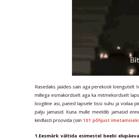
Rasedaks jäädes sain aga perekooli loengutelt t
millega esmakordselt aga ka mitmekordselt lap
loogiline asi, paned lapsele tissi suhu ja voilaa p
palju jamasid. Kuna mulle meeldib jamasid enne
kindlasti proovida (siin
101 põhjust imetamisek
1.Eesmärk vältida esimestel beebi elupäeva