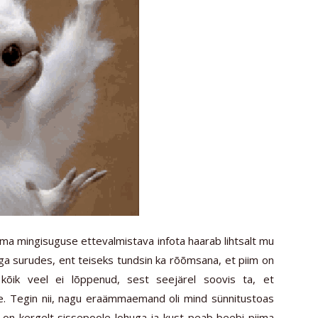
 ilma mingisuguse ettevalmistava infota haarab lihtsalt mu
jõuga surudes, ent teiseks tundsin ka rõõmsana, et piim on
kõik veel ei lõppenud, sest seejärel soovis ta, et
e. Tegin nii, nagu eraämmaemand oli mind sünnitustoas
 on kergelt sissepoole lohuga ja kust peab beebi piima