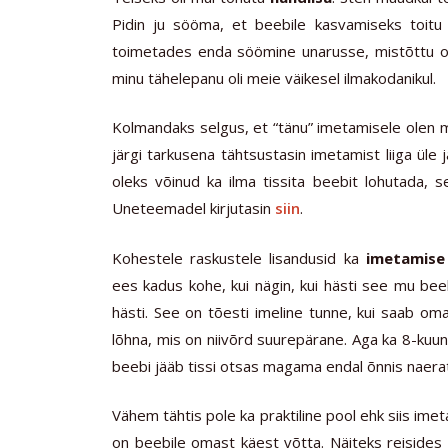
Pidin ju sööma, et beebile kasvamiseks toitu i
toimetades enda söömine unarusse, mistõttu olig
minu tähelepanu oli meie väikesel ilmakodanikul.
Kolmandaks selgus, et “tänu” imetamisele olen 
järgi tarkusena tähtsustasin imetamist liiga üle
oleks võinud ka ilma tissita beebit lohutada, s
Uneteemadel kirjutasin
siin
.
Kohestele raskustele lisandusid ka
imetamis
ees kadus kohe, kui nägin, kui hästi see mu bee
hästi. See on tõesti imeline tunne, kui saab om
lõhna, mis on niivõrd suurepärane. Aga ka 8-kuune
beebi jääb tissi otsas magama endal õnnis naerat
Vähem tähtis pole ka praktiline pool ehk siis ime
on beebile omast käest võtta. Näiteks reisides ol