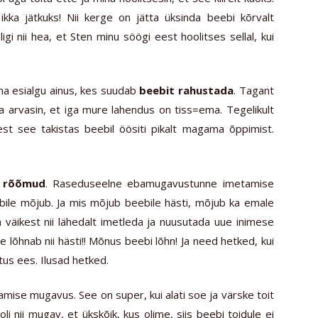
kka jätkuks! Nii kerge on jätta üksinda beebi kõrvalt
i nii hea, et Sten minu söögi eest hoolitses sellal, kui
ma esialgu ainus, kes suudab
beebit rahustada
. Tagant
 ja arvasin, et iga mure lahendus on tiss=ema. Tegelikult
est see takistas beebil öösiti pikalt magama õppimist.
e rõõmud
. Raseduseelne ebamugavustunne imetamise
bile mõjub. Ja mis mõjub beebile hästi, mõjub ka emale
a väikest nii lähedalt imetleda ja nuusutada uue inimese
 lõhnab nii hästi!! Mõnus beebi lõhn! Ja need hetked, kui
us ees. Ilusad hetked.
tamise mugavus. See on super, kui alati soe ja värske toit
i nii mugav, et ükskõik, kus olime, siis beebi toidule ei