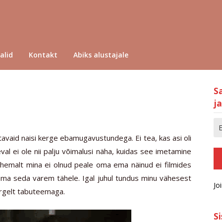
alid
Kontakt
Abiks alustajale
S
ja
avaid naisi kerge ebamugavustundega. Ei tea, kas asi oli
eval ei ole nii palju võimalusi näha, kuidas see imetamine
 Vähemalt mina ei olnud peale oma ema näinud ei filmides
d ma seda varem tähele. Igal juhul tundus minu vähesest
Jo
rgelt tabuteemaga.
S