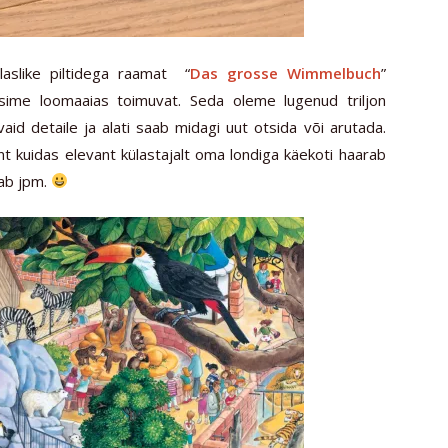
aslike piltidega raamat “
Das grosse Wimmelbuch
”
sime loomaaias toimuvat. Seda oleme lugenud triljon
aid detaile ja alati saab midagi uut otsida või arutada.
t kuidas elevant külastajalt oma londiga käekoti haarab
kab jpm.