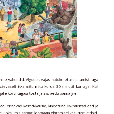
amise vahendid. Alguses vajas natuke ette näitamist, aga
apäevaselt ikka mitu-mitu korda 30 minutit korraga. Küll
jälle korvi tagasi tõsta ja siis aedu panna jne.
ad, erinevad kastid/kausid, kineetiline liiv/mustad oad ja
uuoksi, mis samuti loomaaia ehitamisel kasutust leidsid.