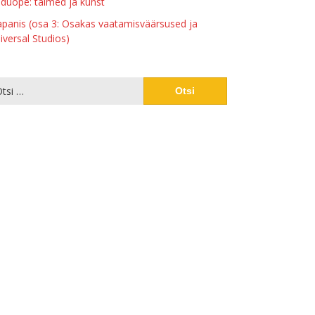
duõpe: taimed ja kunst
apanis (osa 3: Osakas vaatamisväärsused ja
iversal Studios)