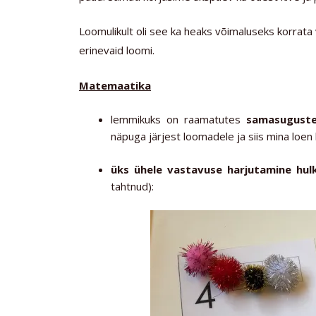
Loomulikult oli see ka heaks võimaluseks korrata 
erinevaid loomi.
Matemaatika
lemmikuks on raamatutes
samasuguste
näpuga järjest loomadele ja siis mina loen
üks ühele vastavuse harjutamine hu
tahtnud):