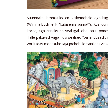
Suurimaks lemmikuks on Väikemehele aga hiigl
(Wimmelbuch ehk “kubisemisraamat”), kus uuri
korda, aga õnneks on seal igal lehel palju põnev
Talle pakuvad väga huvi sealsed “pahandused”, n
või kuidas meeskülastaja jõehobule saiakest vis