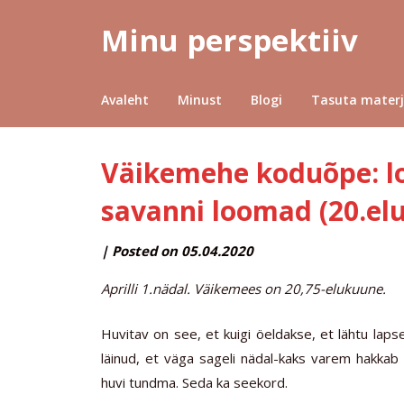
Minu perspektiiv
Avaleht
Minust
Blogi
Tasuta materj
Väikemehe koduõpe: lo
savanni loomad (20.el
by
|
Posted on
05.04.2020
MINUPERSPEKTIIV
Aprilli 1.nädal. Väikemees on 20,75-elukuune.
Huvitav on see, et kuigi öeldakse, et lähtu laps
läinud, et väga sageli nädal-kaks varem hakka
huvi tundma. Seda ka seekord.