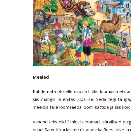
Meeled
Kahtlemata oli selle nädala hitiks loomaaia ehit
siis mängis ja ehitas juba ise. Seda tegi ta ig
meeldis talle loomaaeda loomi sättida ja siis kõik 
Vahenditeks olid Schleichi loomad, värvilised pulg
puud. Samuti korjasime ükspäev ka õuest kive ja p