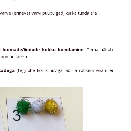
värve (erinevat värvi puupulgad) kui ka tunda ära
 loomade/lindude kokku loendamine
. Tema näitab
 loomad kokku.
lkadega
(tegi ühe korra huviga läbi ja rohkem enam ei