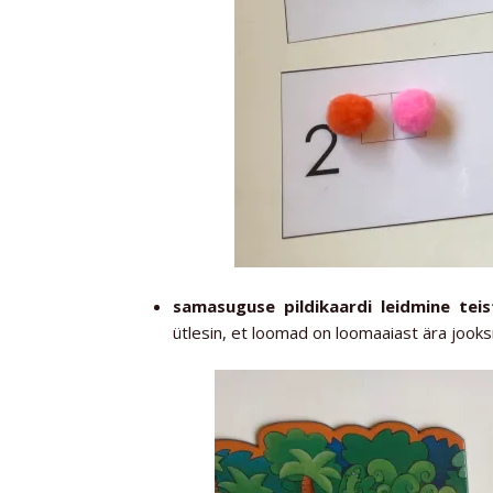
samasuguse pildikaardi leidmine teis
ütlesin, et loomad on loomaaiast ära jooksn