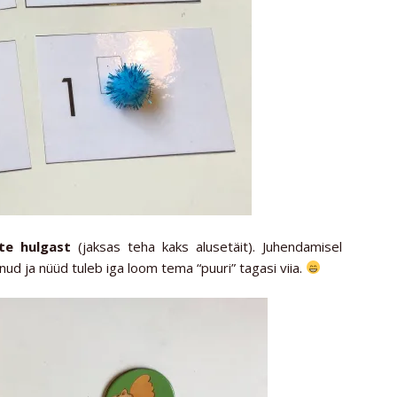
te hulgast
(jaksas teha kaks alusetäit). Juhendamisel
ud ja nüüd tuleb iga loom tema “puuri” tagasi viia.