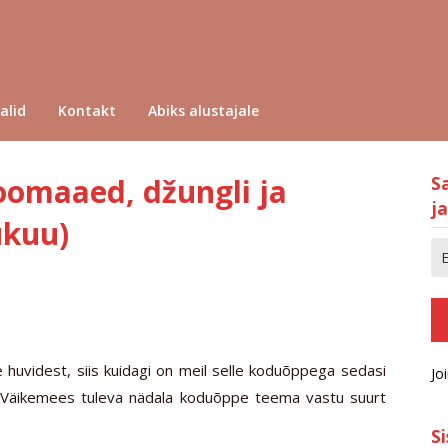
alid
Kontakt
Abiks alustajale
omaaed, džungli ja
S
ja
ukuu)
e huvidest, siis kuidagi on meil selle koduõppega sedasi
Jo
b Väikemees tuleva nädala koduõppe teema vastu suurt
S