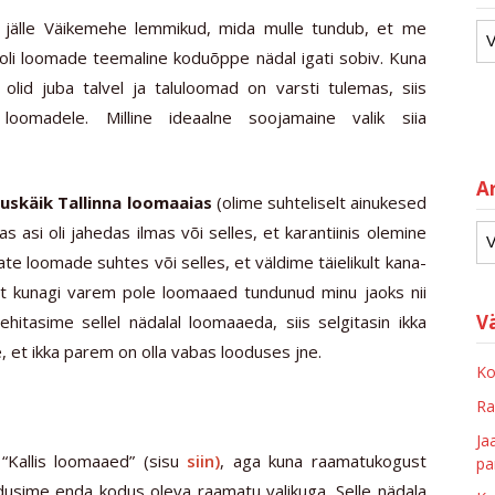
 jälle Väikemehe lemmikud, mida mulle tundub, et me
oli loomade teemaline koduõppe nädal igati sobiv. Kuna
olid juba talvel ja taluloomad on varsti tulemas, siis
oomadele. Milline ideaalne soojamaine valik siia
Ar
tuskäik Tallinna loomaaias
(olime suhteliselt ainukesed
as asi oli jahedas ilmas või selles, et karantiinis olemine
e loomade suhtes või selles, et väldime täielikult kana-
ent kunagi varem pole loomaaed tundunud minu jaoks nii
V
hitasime sellel nädalal loomaaeda, siis selgitasin ikka
e, et ikka parem on olla vabas looduses jne.
Ko
Ra
Ja
 “Kallis loomaaed” (sisu
siin)
, aga kuna raamatukogust
pa
irdusime enda kodus oleva raamatu valikuga. Selle nädala