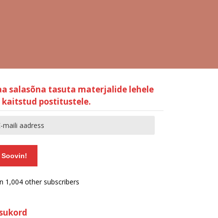
aa salasõna tasuta materjalide lehele
 kaitstud postitustele.
Soovin!
in 1,004 other subscribers
isukord