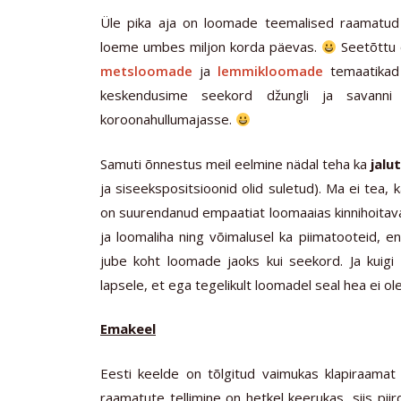
Üle pika aja on loomade teemalised raamatud
loeme umbes miljon korda päevas.
Seetõttu 
metsloomade
ja
lemmikloomade
temaatikad 
keskendusime seekord džungli ja savanni l
koroonahullumajasse.
Samuti õnnestus meil eelmine nädal teha ka
jalu
ja siseekspositsioonid olid suletud). Ma ei tea, k
on suurendanud empaatiat loomaaias kinnihoitavat
ja loomaliha ning võimalusel ka piimatooteid, 
jube koht loomade jaoks kui seekord. Ja kuigi e
lapsele, et ega tegelikult loomadel seal hea ei ol
Emakeel
Eesti keelde on tõlgitud vaimukas klapiraamat
raamatute tellimine on hetkel keerukas, siis pi