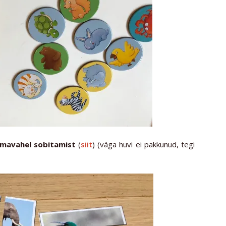
omavahel sobitamist
(
siit
) (väga huvi ei pakkunud, tegi