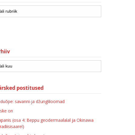
hiiv
ärsked postitused
duõpe: savanni-ja džungliloomad
ske on
apanis (osa 4: Beppu geodermaalalal ja Okinawa
radiisisaarel)