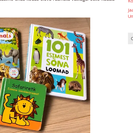
Ko
Ja
Un