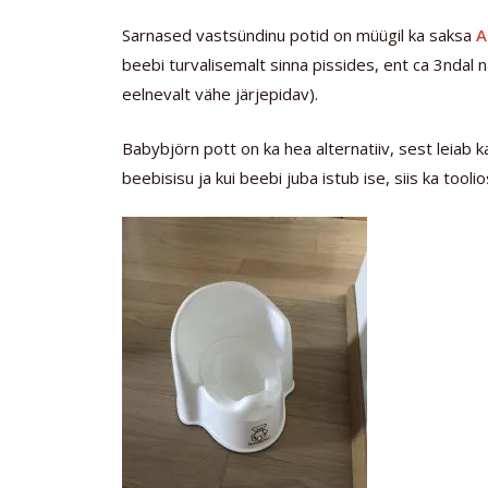
Sarnased vastsündinu potid on müügil ka saksa
A
beebi turvalisemalt sinna pissides, ent ca 3ndal n
eelnevalt vähe järjepidav).
Babybjörn pott on ka hea alternatiiv, sest leiab 
beebisisu ja kui beebi juba istub ise, siis ka toolio