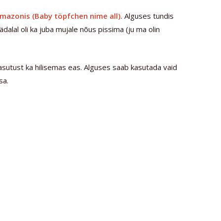
mazonis (Baby töpfchen nime all).
Alguses tundis
ädalal oli ka juba mujale nõus pissima (ju ma olin
kasutust ka hilisemas eas. Alguses saab kasutada vaid
sa.