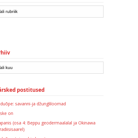
hiiv
ärsked postitused
duõpe: savanni-ja džungliloomad
ske on
apanis (osa 4: Beppu geodermaalalal ja Okinawa
radiisisaarel)