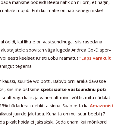
dada mähkmelööbeid! Beebi nahk on nii õrn, et nägin,
ahale mõjub. Eriti kui mähe on natukenegi niiske!
l öeldi, kui lihtne on vastsündinuga, siis rasedana
lt alustajatele soovitan väga lugeda Andrea Go-Diaper-
 Või eesti keelset Kristi Lõbu raamatut
“Laps varakult
eeningut tegema.
anikaussi, suurde wc-potti, Babybjörni ärakäidavasse
ssi, siis me ostsime
spetsiaalse vastsündinu poti
sealt väga kallis ja vähemalt minul võttis mitu nädalat
95% hädadest teebki ta sinna. Saab osta ka
Amazonist
.
ausi juurde jalutada. Kuna ta on mul suur beebi (7
eda pikalt hoida ei jaksakski. Seda enam, kui mõnikord