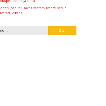
duõpe: taimed ja kunst
apanis (osa 3: Osakas vaatamisväärsused ja
iversal Studios)