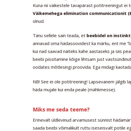
Kuna nii väikestele tavapärast potitreeningut ei t
Väikemehega elimination communicationit (
olnud.
Tänu sellele sain teada, et
beebidel on instinkt
annavad oma hädasoovidest ka märku, ent me “
kui nad saavad näiteks kahe aastaseks ja siis pe
beebi pissitamine kõige lihtsam just vastsündinut
oodates mõtlesingi proovida. Ega midagi kaotada
NB! See ei ole potitreening! Lapsevanem jälgib 
häda mujale kui enda peale (mähkmesse).
Miks me seda teeme?
Erinevalt üldlevinud arvamusest sünnist hädamärki
saada beebi võimalikult ruttu iseseisvalt potile