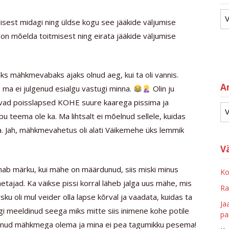
est midagi ning üldse kogu see jääkide väljumise
am on mõelda toitmisest ning eirata jääkide väljumise
aks mähkmevabaks ajaks olnud aeg, kui ta oli vannis.
Ar
e ma ei julgenud esialgu vastugi minna.
Olin ju
uvad poisslapsed KOHE suure kaarega pissima ja
abu teema ole ka. Ma lihtsalt ei mõelnud sellele, kuidas
. Jah, mähkmevahetus oli alati Väikemehe üks lemmik
V
nab märku, kui mähe on määrdunud, siis miski minus
Ko
tajad. Ka väikse pissi korral läheb jalga uus mähe, mis
Ra
rsku oli mul veider olla lapse kõrval ja vaadata, kuidas ta
Ja
i meeldinud seega miks mitte siis inimene kohe potile
pa
ärunud mähkmega olema ja mina ei pea tagumikku pesema!