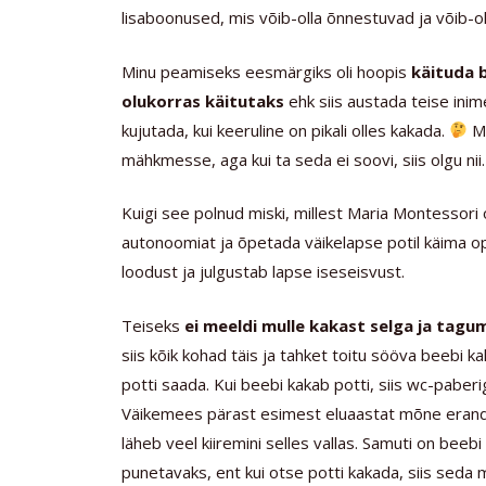
lisaboonused, mis võib-olla õnnestuvad ja võib-ol
Minu peamiseks eesmärgiks oli hoopis
käituda 
olukorras käitutaks
ehk siis austada teise inim
kujutada, kui keeruline on pikali olles kakada.
Ma
mähkmesse, aga kui ta seda ei soovi, siis olgu nii.
Kuigi see polnud miski, millest Maria Montessori 
autonoomiat ja õpetada väikelapse potil käima o
loodust ja julgustab lapse iseseisvust.
Teiseks
ei meeldi mulle kakast selga ja tagu
siis kõik kohad täis ja tahket toitu sööva beebi k
potti saada. Kui beebi kakab potti, siis wc-pabe
Väikemees pärast esimest eluaastat mõne erandko
läheb veel kiiremini selles vallas. Samuti on beeb
punetavaks, ent kui otse potti kakada, siis seda 