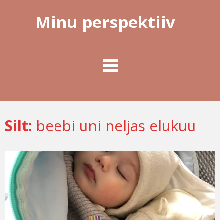
Minu perspektiiv
Silt:
beebi uni neljas elukuu