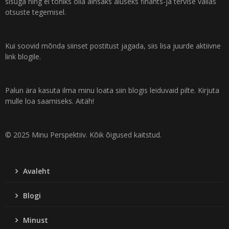
sisuga ning ei tohiks olla ainsaks aluseks finants-ja tervise vallas
otsuste tegemisel.
Kui soovid mõnda siinset postitust jagada, siis lisa juurde aktiivne
link blogile.
Palun ära kasuta ilma minu loata siin blogis leiduvaid pilte. Kirjuta
mulle loa saamiseks. Aitäh!
© 2025 Minu Perspektiiv. Kõik õigused kaitstud.
Avaleht
Blogi
Minust