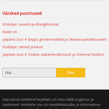
Värsked postitused
Koduõpe: savanni-ja džungliloomad
Raske on
Jaapanis (osa 4: Beppu geodermaalalal ja Okinawa paradiisisaarel)
Koduõpe: taimed ja kunst
Jaapanis (osa 3: Osakas vaatamisväärsused ja Universal Studios)
Käesoleval veebilehel kirjeldatu on minu isiklik kogemus ja
teadmised. Veebilehe sisu on meelelahutusliku ja informatiivse