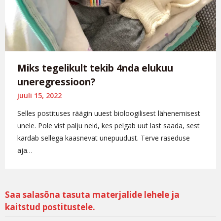
Miks tegelikult tekib 4nda elukuu
uneregressioon?
juuli 15, 2022
Selles postituses räägin uuest bioloogilisest lähenemisest
unele. Pole vist palju neid, kes pelgab uut last saada, sest
kardab sellega kaasnevat unepuudust. Terve raseduse
aja…
Saa salasõna tasuta materjalide lehele ja
kaitstud postitustele.