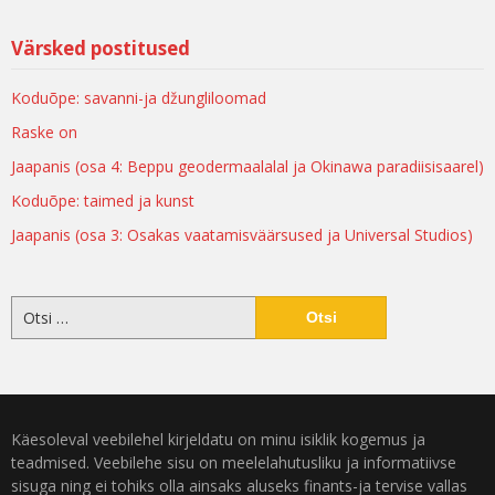
Värsked postitused
Koduõpe: savanni-ja džungliloomad
Raske on
Jaapanis (osa 4: Beppu geodermaalalal ja Okinawa paradiisisaarel)
Koduõpe: taimed ja kunst
Jaapanis (osa 3: Osakas vaatamisväärsused ja Universal Studios)
Käesoleval veebilehel kirjeldatu on minu isiklik kogemus ja
teadmised. Veebilehe sisu on meelelahutusliku ja informatiivse
sisuga ning ei tohiks olla ainsaks aluseks finants-ja tervise vallas