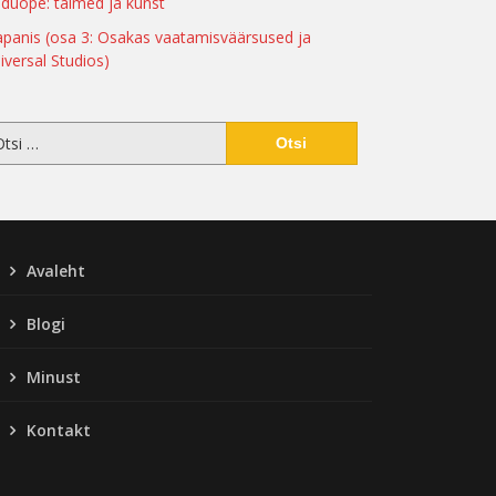
duõpe: taimed ja kunst
apanis (osa 3: Osakas vaatamisväärsused ja
iversal Studios)
Avaleht
Blogi
Minust
Kontakt