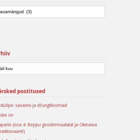
hiiv
ärsked postitused
duõpe: savanni-ja džungliloomad
ske on
apanis (osa 4: Beppu geodermaalalal ja Okinawa
radiisisaarel)