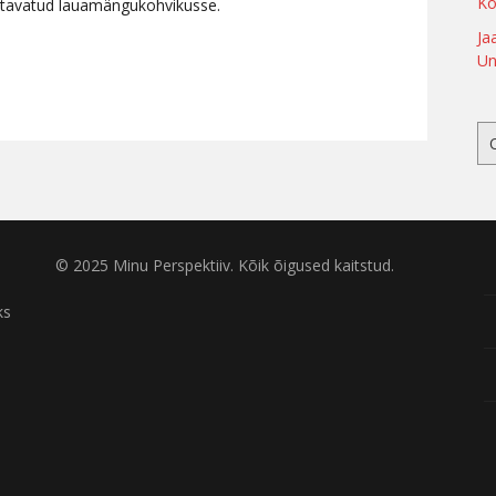
Ko
tavatud lauamängukohvikusse.
Ja
Un
© 2025 Minu Perspektiiv. Kõik õigused kaitstud.
ks