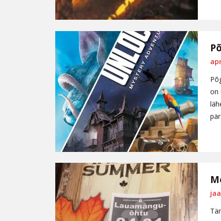
Põ
apr
Põg
on 
läh
pär
Me
jaa
Tän