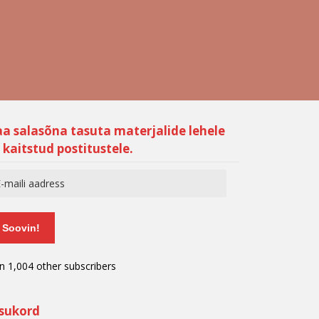
aa salasõna tasuta materjalide lehele
 kaitstud postitustele.
Soovin!
in 1,004 other subscribers
isukord