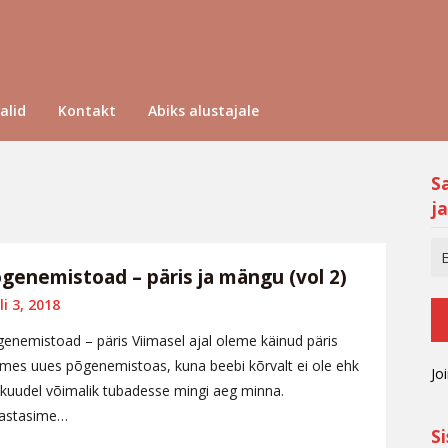
alid
Kontakt
Abiks alustajale
S
ja
genemistoad – päris ja mängu (vol 2)
li 3, 2018
enemistoad – päris Viimasel ajal oleme käinud päris
mes uues põgenemistoas, kuna beebi kõrvalt ei ole ehk
Jo
ikuudel võimalik tubadesse mingi aeg minna.
lastasime…
S