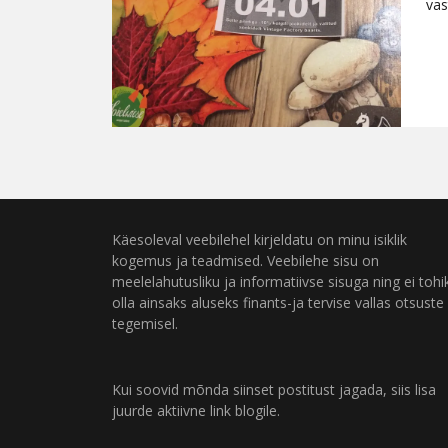
vas
Käesoleval veebilehel kirjeldatu on minu isiklik
kogemus ja teadmised. Veebilehe sisu on
meelelahutusliku ja informatiivse sisuga ning ei tohi
olla ainsaks aluseks finants-ja tervise vallas otsuste
tegemisel.
Kui soovid mõnda siinset postitust jagada, siis lisa
juurde aktiivne link blogile.