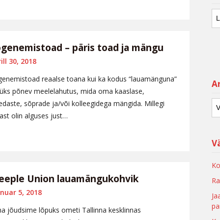
genemistoad – päris toad ja mängu
ill 30, 2018
enemistoad reaalse toana kui ka kodus “lauamänguna”
Ar
üks põnev meelelahutus, mida oma kaaslase,
edaste, sõprade ja/või kolleegidega mängida. Millegi
ast olin alguses just…
V
Ko
eple Union lauamängukohvik
Ra
nuar 5, 2018
Ja
pa
a jõudsime lõpuks ometi Tallinna kesklinnas