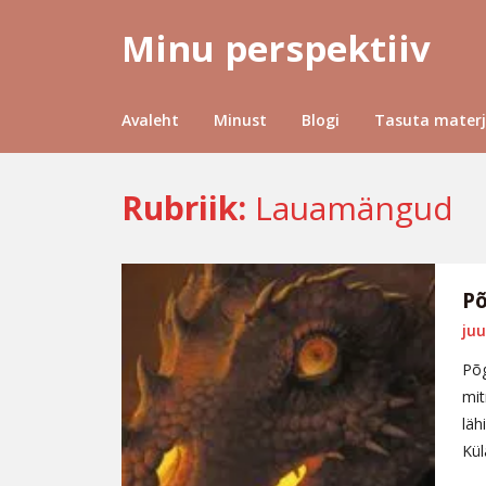
Minu perspektiiv
Avaleht
Minust
Blogi
Tasuta materj
Rubriik:
Lauamängud
Põ
juu
Põg
mit
läh
Kü