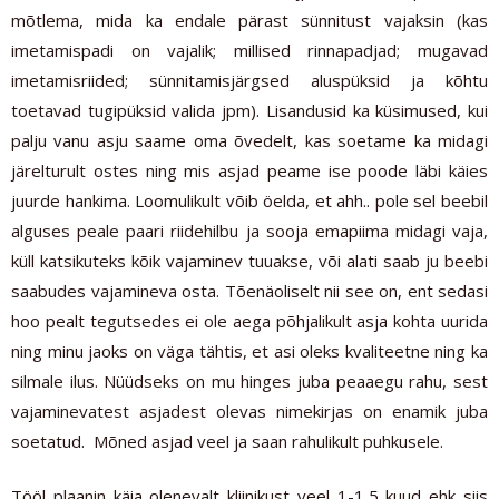
mõtlema, mida ka endale pärast sünnitust vajaksin (kas
imetamispadi on vajalik; millised rinnapadjad; mugavad
imetamisriided; sünnitamisjärgsed aluspüksid ja kõhtu
toetavad tugipüksid valida jpm). Lisandusid ka küsimused, kui
palju vanu asju saame oma õvedelt, kas soetame ka midagi
järelturult ostes ning mis asjad peame ise poode läbi käies
juurde hankima. Loomulikult võib öelda, et ahh.. pole sel beebil
alguses peale paari riidehilbu ja sooja emapiima midagi vaja,
küll katsikuteks kõik vajaminev tuuakse, või alati saab ju beebi
saabudes vajamineva osta. Tõenäoliselt nii see on, ent sedasi
hoo pealt tegutsedes ei ole aega põhjalikult asja kohta uurida
ning minu jaoks on väga tähtis, et asi oleks kvaliteetne ning ka
silmale ilus. Nüüdseks on mu hinges juba peaaegu rahu, sest
vajaminevatest asjadest olevas nimekirjas on enamik juba
soetatud. Mõned asjad veel ja saan rahulikult puhkusele.
Tööl plaanin käia olenevalt kliinikust veel 1-1,5 kuud ehk siis