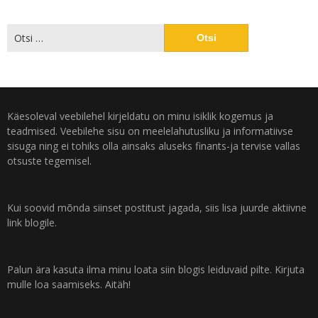
Käesoleval veebilehel kirjeldatu on minu isiklik kogemus ja
teadmised. Veebilehe sisu on meelelahutusliku ja informatiivse
sisuga ning ei tohiks olla ainsaks aluseks finants-ja tervise vallas
otsuste tegemisel.
Kui soovid mõnda siinset postitust jagada, siis lisa juurde aktiivne
link blogile.
Palun ära kasuta ilma minu loata siin blogis leiduvaid pilte. Kirjuta
mulle loa saamiseks. Aitäh!