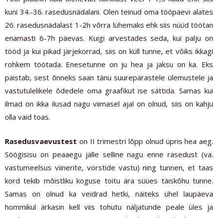
kuni 34.-36. rasedusnädalani. Olen teinud oma tööpäevi alates
26. rasedusnädalast 1-2h võrra lühemaks ehk siis nüüd töötan
enamasti 6-7h päevas. Kuigi arvestades seda, kui palju on
tööd ja kui pikad järjekorrad, siis on küll tunne, et võiks ikkagi
rohkem töötada. Enesetunne on ju hea ja jaksu on ka. Eks
paistab, sest õnneks saan tänu suurepärastele ülemustele ja
vastutulelikele õdedele oma graafikut ise sättida. Samas kui
ilmad on ikka ilusad nagu viimasel ajal on olnud, siis on kahju
olla vaid toas.
Rasedusvaevustest
on II trimestri lõpp olnud üpris hea aeg.
Söögisisu on peaaegu jälle selline nagu enne rasedust (va.
vastumeelsus viinerite, vorstide vastu) ning tunnen, et taas
kord tekib mõistliku koguse toitu ära süües täiskõhu tunne.
Samas on olnud ka veidrad hetki, näiteks ühel laupäeva
hommikul ärkasin kell viis tohutu näljatunde peale üles ja