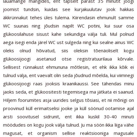
lauamänge mängides, ent täpselt pärast 35 minutit joogi
joomist tundsin, kuidas see kurjakuulutav jook hakkas
äkkrünnakut tehes üles tulema. Kiirendasin ehmunult samme
WC suunas ning jõudsin napilt WC potini, kui suur osa
glükoosilahuse sisust kahe sekundiga välja tuli. Mul polnud
aega isegi enda järel WC ust sulgeda ning kui sealne ainus WC
oleks olnud hõivatud, siis oleksin tõenäoliselt kogu
glükoosijoogi asetanud otse registratuurilaua kõrvale.
Sellisest rünnakust ehmununa mõtlesin, et ehk ikka kõik ei
tulnud välja, ent vaevalt olin seda jõudnud mõelda, kui viimnegi
glükoosijoogi raas jooksis kraanikaussi. See tähendas minu
jaoks seda, et glükoositesti tegemisega ma jätkata ei saanud.
Hiljem foorumites asja uurides selgus tõsiasi, et nii mõnigi on
proovinud küll erimaitselisi jooke ja küll söönud ootamise ajal
arsti soovitusel sidrunit, ent ikka kuskil 30-40 minuti
möödudes on kogu jook välja tulnud. Ju ma söön ikka liiga vähe
magusat, et organism sellise reaktsiooniga magusale