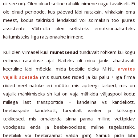
nii see on). Olen olnud selline rahulik inimene nagu tavaliselt. Ei
ole olnud perioode, kus päevad läbi nutaksin, vihkaksin oma
meest, kodus taldrikud lendaksid või sõimaksin töö juures
assistente. Võib-olla olen sellisteks emotsionaalseteks
käitumisteks liiga ratsionaalne inimene.
Küll olen viimasel kuul
muretsenud
tunduvalt rohkem
kui kogu
eelneva raseduse ajal. Näiteks oli minu jaoks ahastavalt
keeruline läbi mõelda, mida beebile oleks MINU
arvates
vajalik soetada
(mis suuruses riided ja kui palju + iga firma
riided veel natuke eri mõõtu; mis apteegi tarbed; mis on
vajalik mähkimiseks sh kui on vaja mähkida väljaspool kodu;
millega last transportida – kandelina vs kandekott,
beebiasjade kandekott, turvahäll, vanker ja kõiksugu
tekikesed, mis omakorda sinna panna; milline vettpidav
voodipesu enda ja beebivoodisse; milline tegelustekk,
beebikiik või beebiraamat valida jpm). Samuti pidin läbi