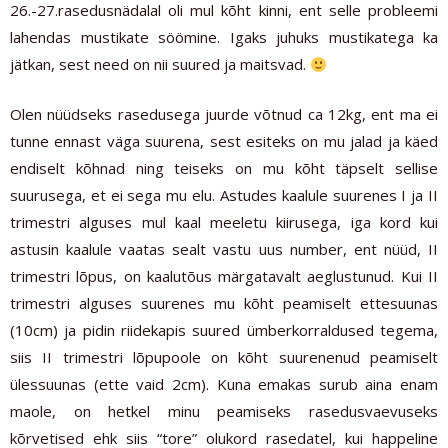
26.-27.rasedusnädalal oli mul kõht kinni, ent selle probleemi
lahendas mustikate söömine. Igaks juhuks mustikatega ka
jätkan, sest need on nii suured ja maitsvad.
Olen nüüdseks rasedusega juurde võtnud ca 12kg, ent ma ei
tunne ennast väga suurena, sest esiteks on mu jalad ja käed
endiselt kõhnad ning teiseks on mu kõht täpselt sellise
suurusega, et ei sega mu elu. Astudes kaalule suurenes I ja II
trimestri alguses mul kaal meeletu kiirusega, iga kord kui
astusin kaalule vaatas sealt vastu uus number, ent nüüd, II
trimestri lõpus, on kaalutõus märgatavalt aeglustunud. Kui II
trimestri alguses suurenes mu kõht peamiselt ettesuunas
(10cm) ja pidin riidekapis suured ümberkorraldused tegema,
siis II trimestri lõpupoole on kõht suurenenud peamiselt
ülessuunas (ette vaid 2cm). Kuna emakas surub aina enam
maole, on hetkel minu peamiseks rasedusvaevuseks
kõrvetised ehk siis “tore” olukord rasedatel, kui happeline