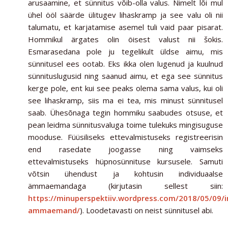
arusaamine, et sünnitus võib-olla valus. Nimelt lõi mul
ühel ööl säärde ülitugev lihaskramp ja see valu oli nii
talumatu, et karjatamise asemel tuli vaid paar pisarat.
Hommikul ärgates olin öisest valust nii šokis.
Esmarasedana pole ju tegelikult üldse aimu, mis
sünnitusel ees ootab. Eks ikka olen lugenud ja kuulnud
sünnituslugusid ning saanud aimu, et ega see sünnitus
kerge pole, ent kui see peaks olema sama valus, kui oli
see lihaskramp, siis ma ei tea, mis minust sünnitusel
saab. Ühesõnaga tegin hommiku saabudes otsuse, et
pean leidma sünnitusvaluga toime tulekuks mingisuguse
mooduse. Füüsiliseks ettevalmistuseks registreerisin
end rasedate joogasse ning vaimseks
ettevalmistuseks hüpnosünnituse kursusele. Samuti
võtsin ühendust ja kohtusin individuaalse
ämmaemandaga (kirjutasin sellest siin:
https://minuperspektiiv.wordpress.com/2018/05/09/i
ammaemand/
). Loodetavasti on neist sünnitusel abi.