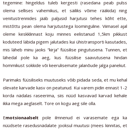
tegemine: hingeldus tuleb kergesti (rasedana peab pulss
olema sellises vahemikus, et säiliks võime rääkida) ning
venitustrennides jääb paljusid harjutusi tehes kõht ette,
mistõttu pean olema harjutustega loominguline. Viimasel ajal
oleme keskklinnast koju minnes eelistanud 1,5km pikkust
koduteed läbida pigem jalutades kui ühistransporti kasutades,
mis läheb minu jaoks “kirja” füüsilise pingutusena. Tunnen, et
lähedal pole ka aeg, kus füüsilise saavutusena hindan
hommikust sokkide või keerulisemate jalanõude jalga panekut.
Parimaks füüsiliseks muutuseks võib pidada seda, et mu kehal
olevate karvade kasv on peatunud. Kui varem pidin ennast 1-2
korda nädalas raseerima, siis nüüd kasvavad karvad kehale
ikka mega aeglaselt. Tore on kogu aeg sile olla.
E
motsionaalselt
pole ilmnenud ei varasemate ega ka
nüüdsete rasedusnädalate jooksul muutusi (mees kinnitas, et