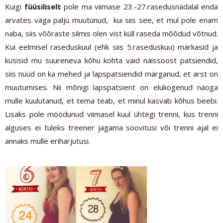
Kuigi
füüsiliselt
pole ma viimase 23.-27.rasedusnädalal enda
arvates väga palju muutunud, kui siis see, et mul pole enam
naba, siis võõraste silmis olen vist küll raseda mõõdud võtnud.
Kui eelmisel raseduskuul (ehk siis 5.raseduskuu) märkasid ja
küsisid mu suureneva kõhu kohta vaid naissoost patsiendid,
siis nüüd on ka mehed ja lapspatsiendid märganud, et arst on
muutumises. Nii mõnigi lapspatsient on elukogenud näoga
mulle kuulutanud, et tema teab, et minul kasvab kõhus beebi.
Lisaks pole möödunud viimasel kuul ühtegi trenni, kus trenni
alguses ei tuleks treener jagama soovitusi või trenni ajal ei
annaks mulle eriharjutusi.