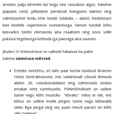
arvates palju kiiremini kui kogu see raseduse algus. Käisime
Jaapanis reisil, jätkasime perekooli loengutes käimist ning
valmistasime kodu ette beebi tulekuks – alates beebitoast
kuni beebile vajamineva soetamisega. Samuti tundub kõhu
kasvades beebi olemasolu aina reaalsem ning soov selle
puksiva tegelasega kohtuda iga päevaga aina suurem.
Jõudes III trimestrisse on vaikselt hakanud mu pähe
tulema
sünnituse mõtted.
Esiteks seetõttu, et olen paar korda tundnud Braxton
Hicksi kontraktsioone, mis väidetavalt võivad ilmneda
alates 26. rasedusnädalast ning valmistada sedasi
emakat ette sünnituseks. Põhimõtteliselt on selline
tunne nagu kõht muutuks “kõvaks”. Valus ei ole, ent
kõhus on selline imelik pinges tunne nagu kõhunahk
oleks liiga pingul ning siis paari minuti pärast on kõht
jälle “pehme”.