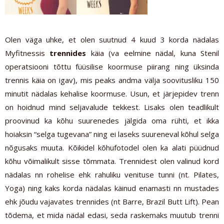
Olen väga uhke, et olen suutnud 4 kuud 3 korda nädalas
Myfitnessis
trennides
käia (va eelmine nädal, kuna Stenil
operatsiooni tõttu füüsilise koormuse piirang ning üksinda
trennis käia on igav), mis peaks andma välja soovitusliku 150
minutit nädalas kehalise koormuse. Usun, et järjepidev trenn
on hoidnud mind seljavalude tekkest. Lisaks olen teadlikult
proovinud ka kõhu suurenedes jälgida oma rühti, et ikka
hoiaksin “selga tugevana” ning ei laseks suureneval kõhul selga
nõgusaks muuta. Kõikidel kõhufotodel olen ka alati püüdnud
kõhu võimalikult sisse tõmmata. Trennidest olen valinud kord
nädalas nn rohelise ehk rahuliku venituse tunni (nt. Pilates,
Yoga) ning kaks korda nädalas käinud enamasti nn mustades
ehk jõudu vajavates trennides (nt Barre, Brazil Butt Lift). Pean
tõdema, et mida nädal edasi, seda raskemaks muutub trenni