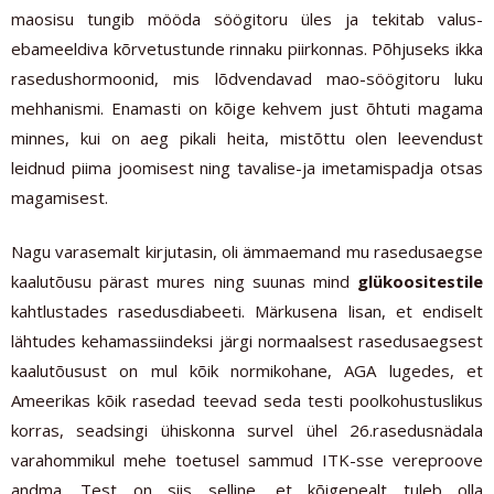
maosisu tungib mööda söögitoru üles ja tekitab valus-
ebameeldiva kõrvetustunde rinnaku piirkonnas. Põhjuseks ikka
rasedushormoonid, mis lõdvendavad mao-söögitoru luku
mehhanismi. Enamasti on kõige kehvem just õhtuti magama
minnes, kui on aeg pikali heita, mistõttu olen leevendust
leidnud piima joomisest ning tavalise-ja imetamispadja otsas
magamisest.
Nagu varasemalt kirjutasin, oli ämmaemand mu rasedusaegse
kaalutõusu pärast mures ning suunas mind
glükoositestile
kahtlustades rasedusdiabeeti. Märkusena lisan, et endiselt
lähtudes kehamassiindeksi järgi normaalsest rasedusaegsest
kaalutõusust on mul kõik normikohane, AGA lugedes, et
Ameerikas kõik rasedad teevad seda testi poolkohustuslikus
korras, seadsingi ühiskonna survel ühel 26.rasedusnädala
varahommikul mehe toetusel sammud ITK-sse vereproove
andma. Test on siis selline, et kõigepealt tuleb olla