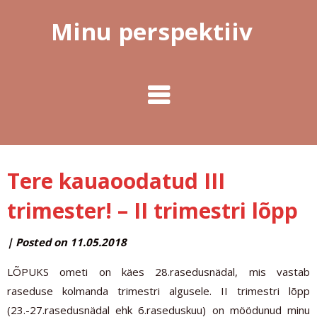
Minu perspektiiv
Tere kauaoodatud III
trimester! – II trimestri lõpp
by
|
Posted on
11.05.2018
MINUPERSPEKTIIV
LÕPUKS ometi on käes 28.rasedusnädal, mis vastab
raseduse kolmanda trimestri algusele. II trimestri lõpp
(23.-27.rasedusnädal ehk 6.raseduskuu) on möödunud minu