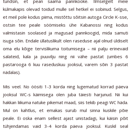
tundsin, et pean saama pannkooke. Ilmselgelt meie
külmakapis olevad toidud mulle sel hetkel ei sobinud. Selgus,
et meil pole kodus piima, mistõttu sõitsin autoga Circle K-sse,
ostsin tee peale söömiseks ühe Kabanossi ning kodus
valmistasin soolased ja magusad pannkoogid, mida samuti
isuga sõin. Endale üllatuslikult olen raseduse ajal olnud üldiselt
oma elu kõige tervislikuma toitumisega – nii palju erinevaid
salateid, kala ja puuvilju ning nii vähe pastat (umbes 6
pastarooga 6 kuu raseduskuu jooksul, varem sõin 3 pastat
nädalas).
Mis veel. No öösiti 1-3 korda ning lugematud korrad päeva
jooksul WC-s käimisega olen juba täiesti harjunud. Nii kui
hakkan liikuma natuke pikemat maad, siis tekib peagi WC häda.
Mul on kahtlus, et emakas surub mul sinna kuskile põie
peale. Ei oska enam sellest ajast unistadagi, kui käisin põit
tühjendamas vaid 3-4 korda päeva jooksul. Kuskil seal