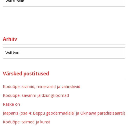
Arhiiv
Värsked postitused
Koduõpe: kivimid, mineraalid ja vääriskivid
Koduõpe: savanni-ja džungliloomad
Raske on
Jaapanis (osa 4: Beppu geodermaalalal ja Okinawa paradiisisaarel)
Koduõpe: taimed ja kunst