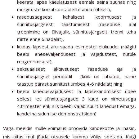
keerata lapse käeulatusest eemale seina suunas ning
mürgituste korral söetablette anda rohkelt),
rasedusaegsest kehalisest koormusest ja
sünnitusjärgsest taastumisest (raseduse ajal
treenimine on ülivajalik, sünnitusjärgselt trenni teha
mitte enne 6 nädalat),
kuidas lapsest aru saada esimestel elukuudel (räägiti
beebi eneseväljendusest ja vajadustest, nutule
reageerimisest),
seksuaalsest aktiivsusest raseduse ajal ja
sünnitusjärgsel perioodil (kõik on lubatud, naine
taastub pärast sünnitust umbes 4-6 nädalat) ning
beebi lähedusvajadusest ja lapsekandmisest (idee
sellest, et sünnitusjärgsed 3 kuud on nimetusega
4.trimester ehk siis beebi vajab suurt lähedust emaga,
kandelina sidumise demonstratsioon)
Väga meeldis mulle võimalus proovida kandekotte ja-linasid,
mis aitas mul jõuda otsusele kumma võiks soetada. Kuigi