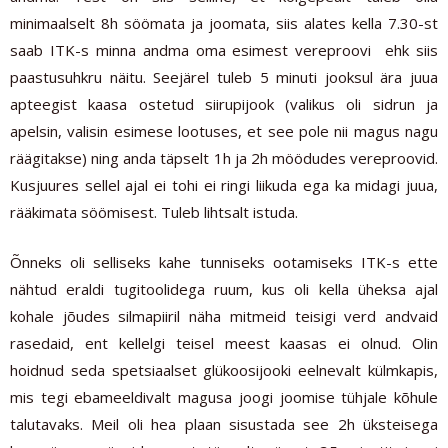
minimaalselt 8h söömata ja joomata, siis alates kella 7.30-st
saab ITK-s minna andma oma esimest vereproovi ehk siis
paastusuhkru näitu. Seejärel tuleb 5 minuti jooksul ära juua
apteegist kaasa ostetud siirupijook (valikus oli sidrun ja
apelsin, valisin esimese lootuses, et see pole nii magus nagu
räägitakse) ning anda täpselt 1h ja 2h möödudes vereproovid.
Kusjuures sellel ajal ei tohi ei ringi liikuda ega ka midagi juua,
rääkimata söömisest. Tuleb lihtsalt istuda.
Õnneks oli selliseks kahe tunniseks ootamiseks ITK-s ette
nähtud eraldi tugitoolidega ruum, kus oli kella üheksa ajal
kohale jõudes silmapiiril näha mitmeid teisigi verd andvaid
rasedaid, ent kellelgi teisel meest kaasas ei olnud. Olin
hoidnud seda spetsiaalset glükoosijooki eelnevalt külmkapis,
mis tegi ebameeldivalt magusa joogi joomise tühjale kõhule
talutavaks. Meil oli hea plaan sisustada see 2h üksteisega