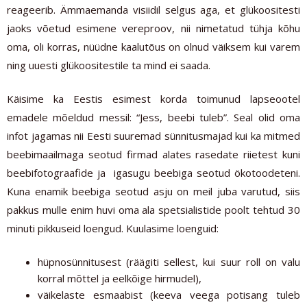
reageerib. Ämmaemanda visiidil selgus aga, et glükoositesti
jaoks võetud esimene vereproov, nii nimetatud tühja kõhu
oma, oli korras, nüüdne kaalutõus on olnud väiksem kui varem
ning uuesti glükoositestile ta mind ei saada.
Käisime ka Eestis esimest korda toimunud lapseootel
emadele mõeldud messil: “Jess, beebi tuleb”. Seal olid oma
infot jagamas nii Eesti suuremad sünnitusmajad kui ka mitmed
beebimaailmaga seotud firmad alates rasedate riietest kuni
beebifotograafide ja igasugu beebiga seotud ökotoodeteni.
Kuna enamik beebiga seotud asju on meil juba varutud, siis
pakkus mulle enim huvi oma ala spetsialistide poolt tehtud 30
minuti pikkuseid loengud. Kuulasime loenguid:
hüpnosünnitusest (räägiti sellest, kui suur roll on valu
korral mõttel ja eelkõige hirmudel),
väikelaste esmaabist (keeva veega potisang tuleb