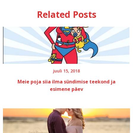
6.rasedusku
Related Posts
glükoositest
GTT
II
trimester
juuli 15, 2018
Meie poja siia ilma sündimise teekond ja
esimene päev