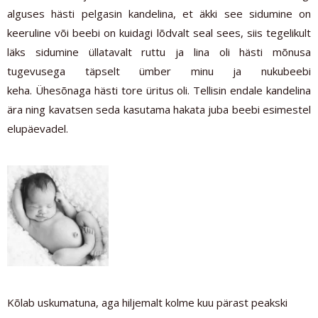
alguses hästi pelgasin kandelina, et äkki see sidumine on
keeruline või beebi on kuidagi lõdvalt seal sees, siis tegelikult
läks sidumine üllatavalt ruttu ja lina oli hästi mõnusa
tugevusega täpselt ümber minu ja nukubeebi
keha. Ühesõnaga hästi tore üritus oli. Tellisin endale kandelina
ära ning kavatsen seda kasutama hakata juba beebi esimestel
elupäevadel.
Kõlab uskumatuna, aga hiljemalt kolme kuu pärast peakski