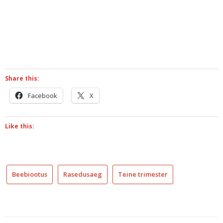
Share this:
Facebook
X
Like this:
Beebiootus
Rasedusaeg
Teine trimester
II
trimestri
lõpp