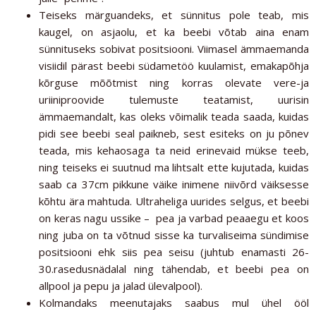
Teiseks märguandeks, et sünnitus pole teab, mis
kaugel, on asjaolu, et ka beebi võtab aina enam
sünnituseks sobivat positsiooni. Viimasel ämmaemanda
visiidil pärast beebi südametöö kuulamist, emakapõhja
kõrguse mõõtmist ning korras olevate vere-ja
uriiniproovide tulemuste teatamist, uurisin
ämmaemandalt, kas oleks võimalik teada saada, kuidas
pidi see beebi seal paikneb, sest esiteks on ju põnev
teada, mis kehaosaga ta neid erinevaid mükse teeb,
ning teiseks ei suutnud ma lihtsalt ette kujutada, kuidas
saab ca 37cm pikkune väike inimene niivõrd väiksesse
kõhtu ära mahtuda. Ultraheliga uurides selgus, et beebi
on keras nagu ussike – pea ja varbad peaaegu et koos
ning juba on ta võtnud sisse ka turvaliseima sündimise
positsiooni ehk siis pea seisu (juhtub enamasti 26-
30.rasedusnädalal ning tähendab, et beebi pea on
allpool ja pepu ja jalad ülevalpool).
Kolmandaks meenutajaks saabus mul ühel ööl