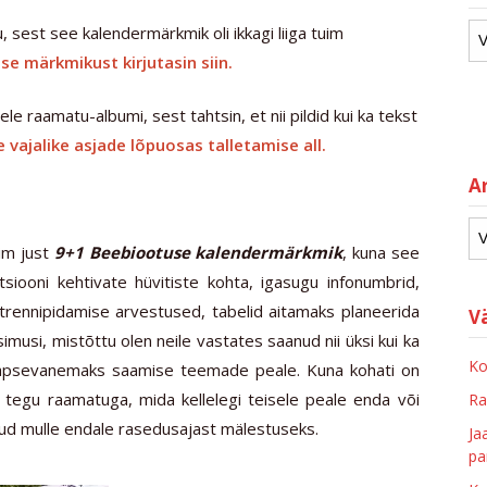
 sest see kalendermärkmik oli ikkagi liiga tuim
e märkmikust kirjutasin siin.
le raamatu-albumi, sest tahtsin, et nii pildid kui ka tekst
le vajalike asjade lõpuosas talletamise all.
Ar
im just
9+1 Beebiootuse kalendermärkmik
, kuna see
tsiooni kehtivate hüvitiste kohta, igasugu infonumbrid,
trennipidamise arvestused, tabelid aitamaks planeerida
V
simusi, mistõttu olen neile vastates saanud nii üksi kui ka
Ko
lapsevanemaks saamise teemade peale. Kuna kohati on
ole tegu raamatuga, mida kellelegi teisele peale enda või
Ra
d mulle endale rasedusajast mälestuseks.
Ja
pa