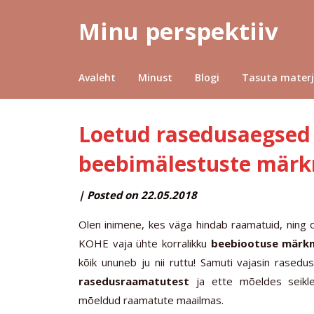
Minu perspektiiv
Avaleht
Minust
Blogi
Tasuta materj
Loetud rasedusaegsed
beebimälestuste märk
by
|
Posted on
22.05.2018
MINUPERSPEKTIIV
Olen inimene, kes väga hindab raamatuid, ning o
KOHE vaja ühte korralikku
beebiootuse märk
kõik ununeb ju nii ruttu! Samuti vajasin rasedu
rasedusraamatutest
ja ette mõeldes seikl
mõeldud raamatute maailmas.