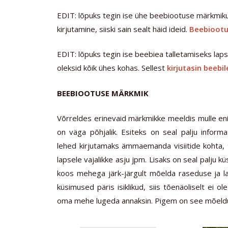
EDIT: lõpuks tegin ise ühe beebiootuse märkmiku,
kirjutamine, siiski sain sealt häid ideid.
Beebiootus
EDIT: lõpuks tegin ise beebiea talletamiseks lapse
oleksid kõik ühes kohas. Sellest
kirjutasin beebi
BEEBIOOTUSE MÄRKMIK
Võrreldes erinevaid märkmikke meeldis mulle en
on väga põhjalik. Esiteks on seal palju informa
lehed kirjutamaks ämmaemanda visiitide kohta, 
lapsele vajalikke asju jpm. Lisaks on seal palju kü
koos mehega järk-järgult mõelda raseduse ja 
küsimused päris isiklikud, siis tõenäoliselt ei 
oma mehe lugeda annaksin. Pigem on see mõeldu