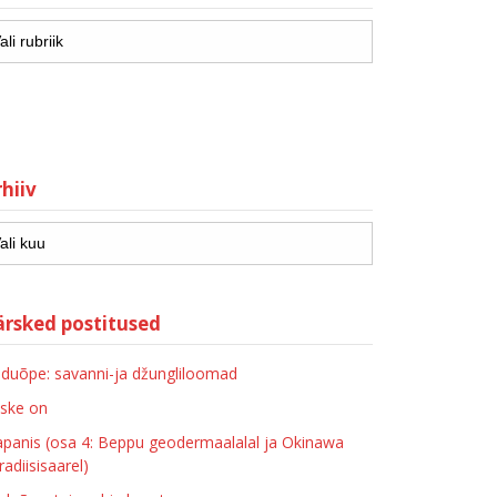
hiiv
ärsked postitused
duõpe: savanni-ja džungliloomad
ske on
apanis (osa 4: Beppu geodermaalalal ja Okinawa
radiisisaarel)