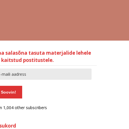
aa salasõna tasuta materjalide lehele
 kaitstud postitustele.
Soovin!
in 1,004 other subscribers
isukord