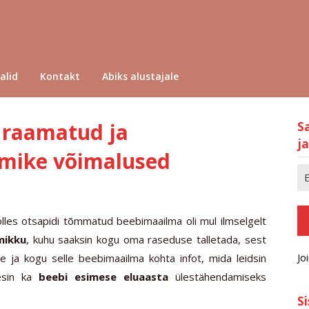
alid
Kontakt
Abiks alustajale
 raamatud ja
S
ja
mike võimalused
lles otsapidi tõmmatud beebimaailma oli mul ilmselgelt
mikku
, kuhu saaksin kogu oma raseduse talletada, sest
Jo
se ja kogu selle beebimaailma kohta infot, mida leidsin
esin ka
beebi esimese eluaasta
ülestähendamiseks
S