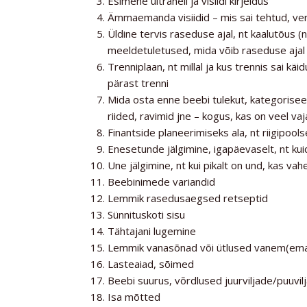
Esimene ultraheli ja visiidi kirjeldus
Ämmaemanda visiidid – mis sai tehtud, v
Üldine tervis raseduse ajal, nt kaalutõus 
meeldetuletused, mida võib raseduse ajal 
Trenniplaan, nt millal ja kus trennis sai käi
pärast trenni
Mida osta enne beebi tulekut, kategorisee
riided, ravimid jne – kogus, kas on veel va
Finantside planeerimiseks ala, nt riigipoo
Enesetunde jälgimine, igapäevaselt, nt kui
Une jälgimine, nt kui pikalt on und, kas va
Beebinimede variandid
Lemmik rasedusaegsed retseptid
Sünnituskoti sisu
Tähtajani lugemine
Lemmik vanasõnad või ütlused vanem(ema 
Lasteaiad, sõimed
Beebi suurus, võrdlused juurviljade/puuvi
Isa mõtted