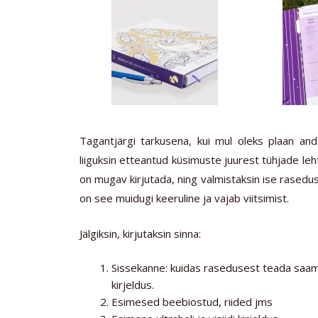
Tagantjärgi tarkusena, kui mul oleks plaan and
liiguksin etteantud küsimuste juurest tühjade le
on mugav kirjutada, ning valmistaksin ise rase
on see muidugi keeruline ja vajab viitsimist.
Jälgiksin, kirjutaksin sinna:
Sissekanne: kuidas rasedusest teada saamin
kirjeldus.
Esimesed beebiostud, riided jms