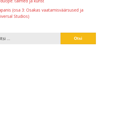
duõpe: taimed ja kunst
apanis (osa 3: Osakas vaatamisväärsused ja
iversal Studios)