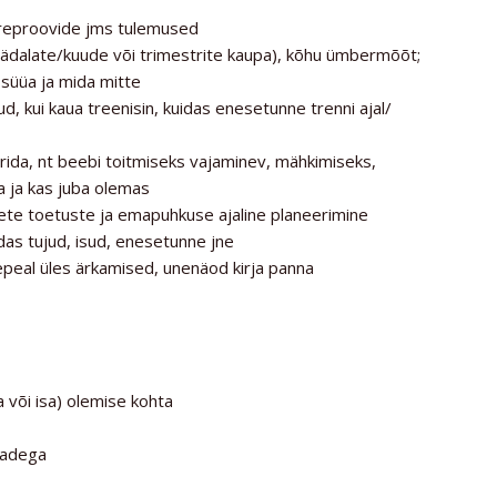
ereproovide jms tulemused
(nädalate/kuude või trimestrite kaupa), kõhu ümbermõõt;
süüa ja mida mitte
dud, kui kaua treenisin, kuidas enesetunne trenni ajal/
rida, nt beebi toitmiseks vajaminev, mähkimiseks,
ja ja kas juba olemas
lsete toetuste ja emapuhkuse ajaline planeerimine
das tujud, isud, enesetunne jne
hepeal üles ärkamised, unenäod kirja panna
või isa) olemise kohta
ljadega