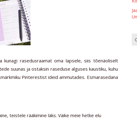
Ko
Ja
Un
a kunagi rasedusraamat oma lapsele, siis tõenäoliselt
htede suunas ja ostaksin raseduse alguses kaustiku, kuhu
dusmärkmiku Pinterestist ideid ammutades. Esmarasedana
e, teistele rääkimine läks. Väike meie hetke elu