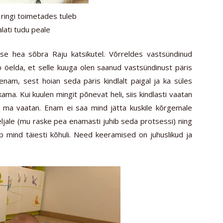
ringi toimetades tuleb
alati tudu peale
se hea sõbra Raju katsikutel. Võrreldes vastsündinud
ib öelda, et selle kuuga olen saanud vastsündinust päris
enam, sest hoian seda päris kindlalt paigal ja ka süles
ma. Kui kuulen mingit põnevat heli, siis kindlasti vaatan
a ma vaatan. Enam ei saa mind jätta kuskile kõrgemale
seljale (mu raske pea enamasti juhib seda protsessi) ning
iib mind täiesti kõhuli. Need keeramised on juhuslikud ja