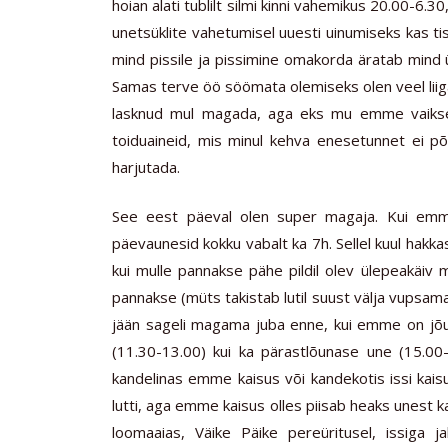
hoian alati tublilt silmi kinni vahemikus 20.00-6.
unetsüklite vahetumisel uuesti uinumiseks kas tissi
mind pissile ja pissimine omakorda äratab mind ül
Samas terve öö söömata olemiseks olen veel liiga 
lasknud mul magada, aga eks mu emme vaiksel
toiduaineid, mis minul kehva enesetunnet ei põ
harjutada.
See eest päeval olen super magaja. Kui emm
päevaunesid kokku vabalt ka 7h. Sellel kuul hakk
kui mulle pannakse pähe pildil olev ülepeakäiv m
pannakse (müts takistab lutil suust välja vupsam
jään sageli magama juba enne, kui emme on jõu
(11.30-13.00) kui ka pärastlõunase une (15.00-1
kandelinas emme kaisus või kandekotis issi kaisu
lutti, aga emme kaisus olles piisab heaks unest ka
loomaaias, Väike Päike pereüritusel, issiga