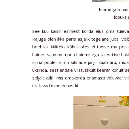
Emmega linnas 
lõpuks 
See kuu käisin esimest korda elus oma tuleva
Rajuga olen ikka päris asjalik tegelane juba. Võ
beebiks. Näiteks kõhuli olles ei tudise mu pea 
hoides saan oma pea hoidmisega täiesti ise hakka
sinna poole ja mu silmade järgi saab aru, mid
üksinda, sest endale üllatuslikult keeran kõhult 
seljalt külili, mis omakorda enamasti võluväel v
üllatavad mind ennastki.