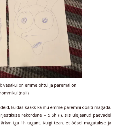
: vasakul on emme õhtul ja paremal on
mmikul (nali!)
a ideid, kuidas saaks ka mu emme paremini öösiti magada.
rjestikuse rekordune – 5,5h (!), siis ülejäänud päevadel
rkan iga 1h tagant. Kuigi tean, et öösel magatakse ja