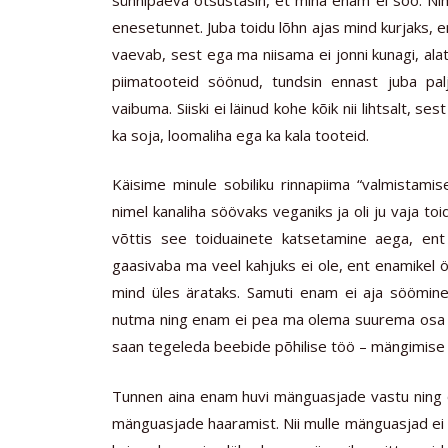
enesetunnet. Juba toidu lõhn ajas mind kurjaks, 
vaevab, sest ega ma niisama ei jonni kunagi, al
piimatooteid söönud, tundsin ennast juba pa
vaibuma. Siiski ei läinud kohe kõik nii lihtsalt, se
ka soja, loomaliha ega ka kala tooteid.
Käisime minule sobiliku rinnapiima “valmistam
nimel kanaliha söövaks veganiks ja oli ju vaja to
võttis see toiduainete katsetamine aega, ent
gaasivaba ma veel kahjuks ei ole, ent enamikel ö
mind üles ärataks. Samuti enam ei aja söömine 
nutma ning enam ei pea ma olema suurema osa om
saan tegeleda beebide põhilise töö – mängimise
Tunnen aina enam huvi mänguasjade vastu ning o
mänguasjade haaramist. Nii mulle mänguasjad ei 