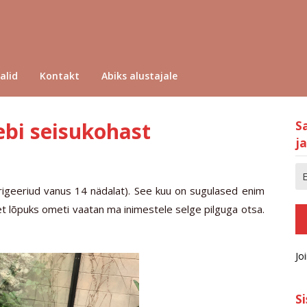
alid
Kontakt
Abiks alustajale
ebi seisukohast
S
ja
orrigeeriud vanus 14 nädalat). See kuu on sugulased enim
t lõpuks ometi vaatan ma inimestele selge pilguga otsa.
Jo
S