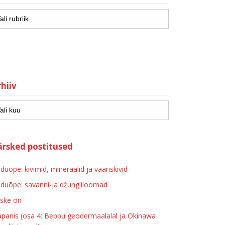
hiiv
ärsked postitused
duõpe: kivimid, mineraalid ja vääriskivid
duõpe: savanni-ja džungliloomad
ske on
apanis (osa 4: Beppu geodermaalalal ja Okinawa