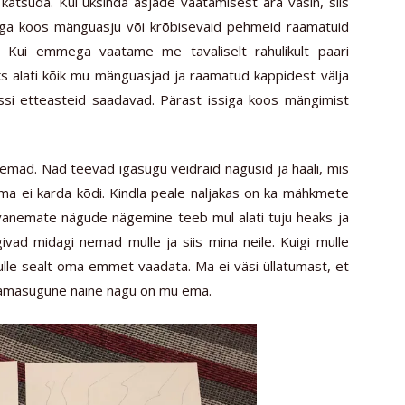
 katsuda. Kui üksinda asjade vaatamisest ära väsin, siis
ga koos mänguasju või krõbisevaid pehmeid raamatuid
. Kui emmega vaatame me tavaliselt rahulikult paari
s alati kõik mu mänguasjad ja raamatud kappidest välja
issi etteasteid saadavad. Pärast issiga koos mängimist
mad. Nad teevad igasugu veidraid nägusid ja hääli, mis
ma ei karda kõdi. Kindla peale naljakas on ka mähkmete
vanemate nägude nägemine teeb mul alati tuju heaks ja
givad midagi nemad mulle ja siis mina neile. Kuigi mulle
lle sealt oma emmet vaadata. Ma ei väsi üllatumast, et
 samasugune naine nagu on mu ema.