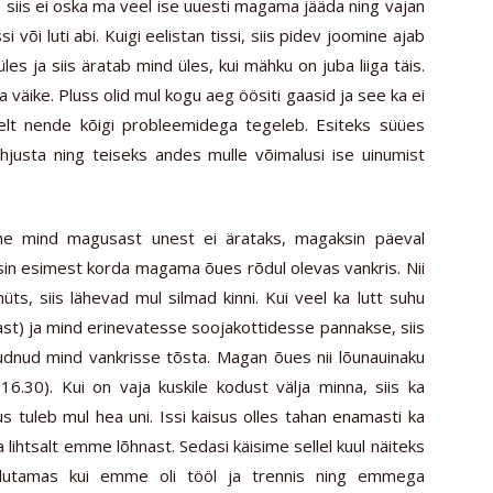
30, siis ei oska ma veel ise uuesti magama jääda ning vajan
 või luti abi. Kuigi eelistan tissi, siis pidev joomine ajab
es ja siis äratab mind üles, kui mähku on juba liiga täis.
väike. Pluss olid mul kogu aeg öösiti gaasid ja see ka ei
t nende kõigi probleemidega tegeleb. Esiteks süües
hjusta ning teiseks andes mulle võimalusi ise uinumist
e mind magusast unest ei ärataks, magaksin päeval
asin esimest korda magama õues rõdul olevas vankris. Nii
üts, siis lähevad mul silmad kinni. Kui veel ka lutt suhu
ast) ja mind erinevatesse soojakottidesse pannakse, siis
dnud mind vankrisse tõsta. Magan õues nii lõunauinaku
6.30). Kui on vaja kuskile kodust välja minna, siis ka
s tuleb mul hea uni. Issi kaisus olles tahan enamasti ka
 lihtsalt emme lõhnast. Sedasi käisime sellel kuul näiteks
 jalutamas kui emme oli tööl ja trennis ning emmega