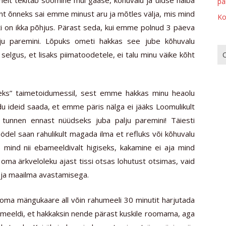
pa
ent õnneks sai emme minust aru ja mõtles välja, mis mind
Ko
ati on ikka põhjus. Pärast seda, kui emme polnud 3 päeva
lju paremini. Lõpuks ometi hakkas see jube kõhuvalu
st selgus, et lisaks piimatoodetele, ei talu minu väike kõht
iseks” taimetoidumessil, sest emme hakkas minu heaolu
idu ideid saada, et emme päris nälga ei jääks Loomulikult
 tunnen ennast nüüdseks juba palju paremini! Täiesti
ödel saan rahulikult magada ilma et refluks või kõhuvalu
mind nii ebameeldivalt higiseks, kakamine ei aja mind
a ärkveloleku ajast tissi otsas lohutust otsimas, vaid
 ja maailma avastamisega.
ma mängukaare all võin rahumeeli 30 minutit harjutada
meeldi, et hakkaksin nende pärast kuskile roomama, aga