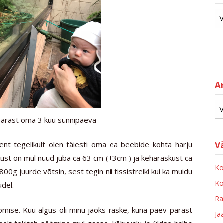
Ar
ärast oma 3 kuu sünnipäeva
V
 ent tegelikult olen täiesti oma ea beebide kohta harju
kkust on mul nüüd juba ca 63 cm (+3cm ) ja keharaskust ca
Ko
00g juurde võtsin, sest tegin nii tissistreiki kui ka muidu
Ko
udel.
Ra
ömise. Kuu algus oli minu jaoks raske, kuna päev pärast
Ja
elt tekitab söömine mul gaase, kõhuvalu ja üldse halba