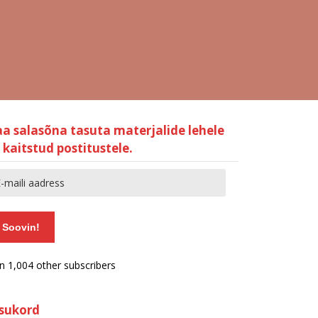
aa salasõna tasuta materjalide lehele
 kaitstud postitustele.
Soovin!
in 1,004 other subscribers
isukord