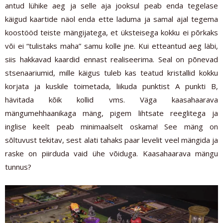
antud lühike aeg ja selle aja jooksul peab enda tegelase
käigud kaartide näol enda ette laduma ja samal ajal tegema
koostööd teiste mängijatega, et üksteisega kokku ei põrkaks
või ei “tulistaks maha” samu kolle jne. K
ui etteantud aeg läbi,
siis hakkavad kaardid ennast realiseerima. Seal on põnevad
stsenaariumid, mille käigus tuleb kas teatud kristallid kokku
korjata ja kuskile toimetada, liikuda punktist A punkti B,
hävitada kõik kollid vms. Väga kaasahaarava
mängumehhaanikaga mäng, pigem lihtsate reeglitega ja
inglise keelt peab minimaalselt oskama! See mäng on
sõltuvust tekitav, sest alati tahaks paar levelit veel mängida ja
raske on piirduda vaid ühe võiduga. Kaasahaarava mängu
tunnus?