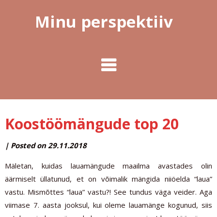
Minu perspektiiv
Koostöömängude top 20
by
|
Posted on
29.11.2018
MINUPERSPEKTIIV
Mäletan, kuidas lauamängude maailma avastades olin
äärmiselt üllatunud, et on võimalik mängida niiöelda “laua”
vastu. Mismõttes “laua” vastu?! See tundus väga veider. Aga
viimase 7. aasta jooksul, kui oleme lauamänge kogunud, siis