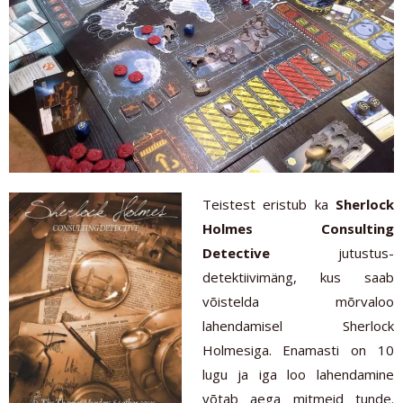
Teistest eristub ka
Sherlock
Holmes Consulting
Detective
jutustus-
detektiivimäng, kus saab
võistelda mõrvaloo
lahendamisel Sherlock
Holmesiga. Enamasti on 10
lugu ja iga loo lahendamine
võtab aega mitmeid tunde.