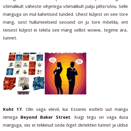
võimalikult väheste vihjetega võimalikult palju pilte/sõnu. Selle
mänguga on mul kahetised tunded. Ühest küljest on see tore
mäng, sest hullumeelseid seoseid on ju tore mõelda, ent
teisest küljest ei tekita see mäng sellist woww.. tegime ära..
tunnet.
Koht 17.
Olin väga elevil, kui Essenis esitleti uut mängu
nimega
Beyo
nd Baker Street
. Kuigi tegu on väga ilusa
mänguga, siis ei tekkinud seda õiget detektiivi tunnet ja üldse