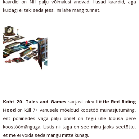
kaardid on NII palju võimalusi andvad. Ilusad kaardid, aga
kuidagi ei teki seda jess.. nii lahe mäng tunnet.
Koht 20. Tales and Games
sarjast olev
Little Red Riding
Hood
on küll 7+ vanusele mõeldud koostöö muinasjutumäng,
ent põhinedes väga palju õnnel on tegu ühe lõbusa pere
koostöömänguga. Listis nii taga on see minu jaoks seetõttu,
et me ei võida seda mängu mitte kunagi.