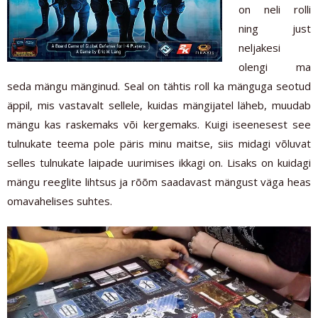
on neli rolli
ning just
neljakesi
olengi ma
seda mängu mänginud. Seal on tähtis roll ka mänguga seotud
äppil, mis vastavalt sellele, kuidas mängijatel läheb, muudab
mängu kas raskemaks või kergemaks. Kuigi iseenesest see
tulnukate teema pole päris minu maitse, siis midagi võluvat
selles tulnukate laipade uurimises ikkagi on. Lisaks on kuidagi
mängu reeglite lihtsus ja rõõm saadavast mängust väga heas
omavahelises suhtes.