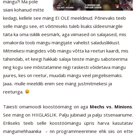
mängu?! Ma pole
siiani kohanud mitte
kedagi, kellele see mäng EI OLE meeldinud. Põnevaks teeb
selle mängu see, et võitmiseks tuleb lisaks üldeesmärgile
täita ka oma isiklik eesmärk, aga viimased on salajased, mis
omakorda toob mängu mängijate vahelist saladuslikkust.
Mitmekesi mängides võib mängu võtta ka reeturi kaardi, mis
tähendab, et keegi hakkab salaja teiste mängu saboteerima
ning kogu see mõistatamine niigi raskesti võidetava mängu
juures, kes on reetur, muudab mängu veel pingelisemaks.
Jaaa.. mulle meeldib enim see mäng justmitmekesi ja
reeturiga.
Täiesti omamoodi koostöömäng on aga
Mechs vs. Minions
.
See mäng on HIIGLASLIK. Palju jubinaid ja palju stsenaariume.
Eriliseks teeb selle koostöömängu üpris harva kasutatav
mängumehhaanika – nn programmeerimine ehk siis on ette