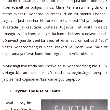
satub meie lauamängude kappi aina enam just koostöömänge.
Tõenäoliselt on põhjus minus. Ma ei taha alati mängida oma
mehe “vastu”. Koostöö lauamängud on nii mõnus ühendav
tegevus just paarina. Nii tore on teha koostööd ja seejuures
avastada ja kasutada üksteise tugevusi, et võita niiöelda
“mängu”. Võita koos ja sageli ka kaotada koos. Kindlasti annab
põnevust juurde veel ka see, et enamasti on sellised “laua”
vastu koostöömängud väga rasked ja peab ikka parajalt
nuputama ja tõesti koostööd tegema, et võit tuleks koju.
Mõtlesingi koostada minu hetke seisu koostöömängude TOP-
i. Nagu ikka on minu jaoks võimsad strateegimängud eespool
ja pisemad kogupere-/kaardimängud tagapool.
Scythe: The Rise of Fenris
“Tavaline” Scythe ei
ole koostöömäng,