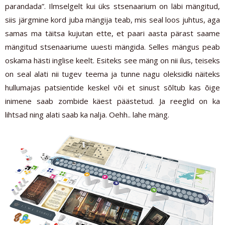
parandada”. Ilmselgelt kui üks stsenaarium on läbi mängitud,
siis järgmine kord juba mängija teab, mis seal loos juhtus, aga
samas ma täitsa kujutan ette, et paari aasta pärast saame
mängitud stsenaariume uuesti mängida. Selles mängus peab
oskama hästi inglise keelt. Esiteks see mäng on nii ilus, teiseks
on seal alati nii tugev teema ja tunne nagu oleksidki näiteks
hullumajas patsientide keskel või et sinust sõltub kas õige
inimene saab zombide käest päästetud. Ja reeglid on ka
lihtsad ning alati saab ka nalja. Oehh.. lahe mäng.