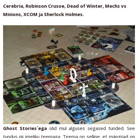
Cerebria, Robinson Crusoe, Dead of Winter, Mechs vs
Minions, XCOM ja Sherlock Holmes.
Ghost Stories`ega
olid mul alguses segased tunded. See
tundus nii imeliku teemaga. Teema on selline, et mängijad on