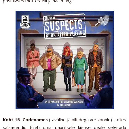
positiivses mõttes. Nii ja naa mäng.
Koht 16. Codenames
(tavaline ja piltidega versioonid) – olles
salaagendid tuleb oma paarilisele kiiruse peale selgitada