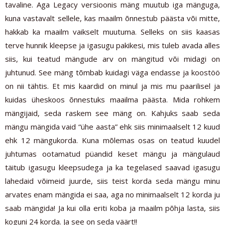
tavaline. Aga Legacy versioonis mäng muutub iga mänguga,
kuna vastavalt sellele, kas maailm õnnestub päästa või mitte,
hakkab ka maailm vaikselt muutuma. Selleks on siis kaasas
terve hunnik kleepse ja igasugu pakikesi, mis tuleb avada alles
siis, kui teatud mängude arv on mängitud või midagi on
juhtunud. See mäng tõmbab kuidagi väga endasse ja koostöö
on nii tähtis. Et mis kaardid on minul ja mis mu paarilisel ja
kuidas üheskoos õnnestuks maailma päästa. Mida rohkem
mängijaid, seda raskem see mäng on. Kahjuks saab seda
mängu mängida vaid “ühe aasta” ehk siis minimaalselt 12 kuud
ehk 12 mängukorda. Kuna mõlemas osas on teatud kuudel
juhtumas ootamatud püandid keset mängu ja mängulaud
täitub igasugu kleepsudega ja ka tegelased saavad igasugu
lahedaid võimeid juurde, siis teist korda seda mängu minu
arvates enam mängida ei saa, aga no minimaalselt 12 korda ju
saab mängida! Ja kui olla eriti koba ja maailm põhja lasta, siis
koguni 24 korda. Ja see on seda väärt!!