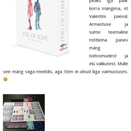
peaks iga paar
korra mängima, nt
Valentini päeval.
Armastuse ja
suhte teemaline
mõtlema panev
mäng
iseloomudest ja
elu valikutest. Mulle
see mäng väga meeldis, aga Sten ei olnud liiga vaimustuses.