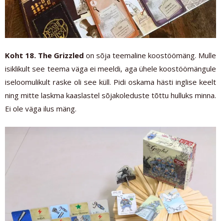
Koht 18.
The Grizzled
on sõja teemaline koostöömäng. Mulle
isiklikult see teema väga ei meeldi, aga ühele koostöömängule
iseloomulikult raske oli see küll. Pidi oskama hästi inglise keelt
ning mitte laskma kaaslastel sõjakoleduste tõttu hulluks minna.
Ei ole väga ilus mäng.