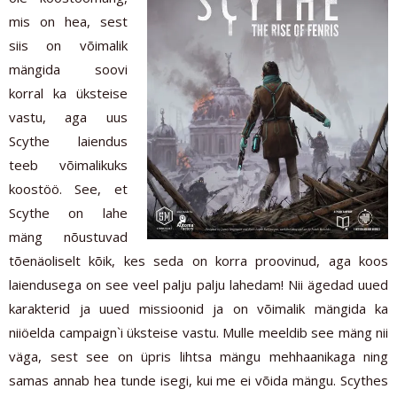
mis on hea, sest
siis on võimalik
mängida soovi
korral ka üksteise
vastu, aga uus
Scythe laiendus
teeb võimalikuks
koostöö. See, et
Scythe on lahe
mäng nõustuvad
tõenäoliselt kõik, kes seda on korra proovinud, aga koos
laiendusega on see veel palju palju lahedam! Nii ägedad uued
karakterid ja uued missioonid ja on võimalik mängida ka
niiöelda campaign`i üksteise vastu. Mulle meeldib see mäng nii
väga, sest see on üpris lihtsa mängu mehhaanikaga ning
samas annab hea tunde isegi, kui me ei võida mängu. Scythes