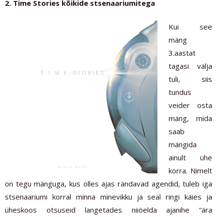
2. Time Stories kõikide stsenaariumitega
Kui see
mäng
3.aastat
tagasi välja
tuli, siis
tundus
veider osta
mäng, mida
saab
mängida
ainult ühe
korra. Nimelt
on tegu mänguga, kus olles ajas rändavad agendid, tuleb iga
stsenaariumi korral minna minevikku ja seal ringi käies ja
üheskoos otsuseid langetades niiöelda ajanihe “ära