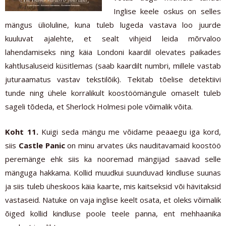
Inglise keele oskus on selles
mängus ülioluline, kuna tuleb lugeda vastava loo juurde
kuuluvat ajalehte, et sealt vihjeid leida mõrvaloo
lahendamiseks ning käia Londoni kaardil olevates paikades
kahtlusaluseid küsitlemas (saab kaardilt numbri, millele vastab
juturaamatus vastav tekstilõik). Tekitab tõelise detektiivi
tunde ning ühele korralikult koostöömängule omaselt tuleb
sageli tõdeda, et Sherlock Holmesi pole võimalik võita.
Koht 11.
Kuigi seda mängu me võidame peaaegu iga kord,
siis
Castle Panic
on minu arvates üks nauditavamaid koostöö
peremänge ehk siis ka nooremad mängijad saavad selle
mänguga hakkama. Kollid muudkui suunduvad kindluse suunas
ja siis tuleb üheskoos käia kaarte, mis kaitseksid või hävitaksid
vastaseid. Natuke on vaja inglise keelt osata, et oleks võimalik
õiged kollid kindluse poole teele panna, ent mehhaanika