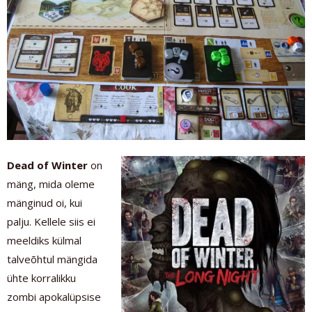
Dead of Winter
on
mäng, mida oleme
mänginud oi, kui
palju. Kellele siis ei
meeldiks külmal
talveõhtul mängida
ühte korralikku
zombi apokalüpsise