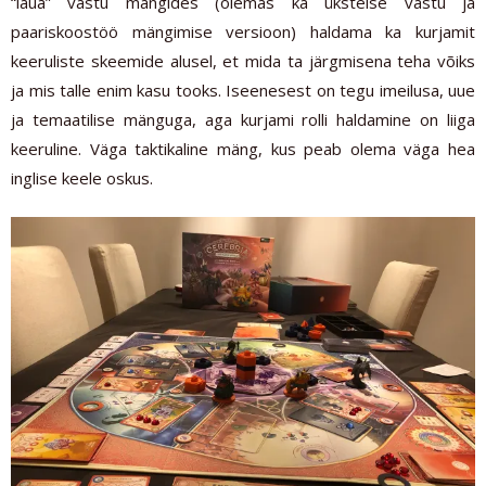
“laua” vastu mängides (olemas ka üksteise vastu ja
paariskoostöö mängimise versioon) haldama ka kurjamit
keeruliste skeemide alusel, et mida ta järgmisena teha võiks
ja mis talle enim kasu tooks. Iseenesest on tegu imeilusa, uue
ja temaatilise mänguga, aga kurjami rolli haldamine on liiga
keeruline. Väga taktikaline mäng, kus peab olema väga hea
inglise keele oskus.