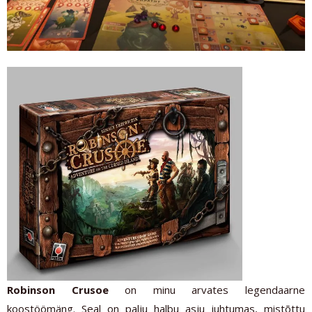
Robinson Crusoe
on minu arvates legendaarne
koostöömäng. Seal on palju halbu asju juhtumas, mistõttu