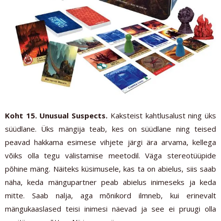
Koht 15. Unusual Suspects.
Kaksteist kahtlusalust ning üks
süüdlane. Üks mängija teab, kes on süüdlane ning teised
peavad hakkama esimese vihjete järgi ära arvama, kellega
võiks olla tegu välistamise meetodil. Väga stereotüüpide
põhine mäng. Näiteks küsimusele, kas ta on abielus, siis saab
näha, keda mängupartner peab abielus inimeseks ja keda
mitte. Saab nalja, aga mõnikord ilmneb, kui erinevalt
mängukaaslased teisi inimesi näevad ja see ei pruugi olla