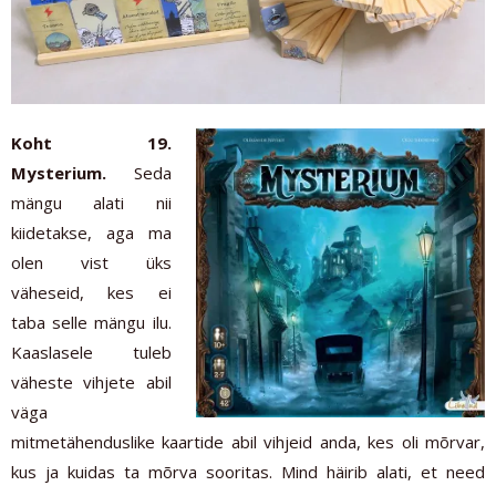
Koht 19.
Mysterium.
Seda
mängu alati nii
kiidetakse, aga ma
olen vist üks
väheseid, kes ei
taba selle mängu ilu.
Kaaslasele tuleb
väheste vihjete abil
väga
mitmetähenduslike kaartide abil vihjeid anda, kes oli mõrvar,
kus ja kuidas ta mõrva sooritas. Mind häirib alati, et need