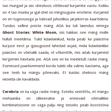
tao mungad ja siis üheskoos võitlevad kurjamite vastu. Kokku
on 4 tao munka ja igal ühel on mingisugune erivõime. Kurjamid
on eri tugevusega ja tulevad juhuslikus järjekorras kaartidena.
Tundus selline poiste mäng. AGA kui tuli laiendus nimega
Ghost Stories: White Moon
, siis hakkas see mäng mulle
hullult meeldima. Tulid külaelanikud, keda peab ka päästma
kurjuse eest ja igasugused lahedad asjad, mida külaelanikke
päästes on võimalik saada, nt võlumõõk, mis aitab kurjameid
kergemini hävitada jne. AGA see on ka meeletult raske mäng.
Esimesed paarkümmend korda tuleb olla valmis kaotama, aga
see teeb ka mängu põnevaks. Et kuidas ühekoos mäng
niiöelda üle kavaldada.
Cerebria
on ka väga raske mäng. Esiteks seetõttu, et mängu
mehaanika on ülikeeruline ja erinevaid võimalikke
kombinatsioone on väga palju ning teiseks peab koostööna