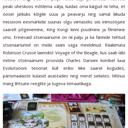
peab üheskoos mõtlema välja, kuidas oma käigud nii teha, et
öösel jätkuks kõigile süüa ja peavarju ning samal liikuda
missiooni eesmärkide suunas olgu viimaseks siis inimsööjate
saarelt põgenemine, King Kongi kinni püüdmine ja filmimine
vms. Erinevaid stsenaariume on nii palju ja ka fännide tehtud
stsenaariumid on meile siiani väga meeldinud. Rääkimata
Robinson Crusoe laiendist Voyage of the Beagle, kus saab läbi
mitme stsenaariumi proovida Charles Darwini kombel luua
Evolutsiooni teooriat küll erilisi liike saarel kogudes,
pärismaalaste külasid avastades ning merel seilates. Mõnus
mäng lihtsate reeglite ja tugeva temaatikaga.