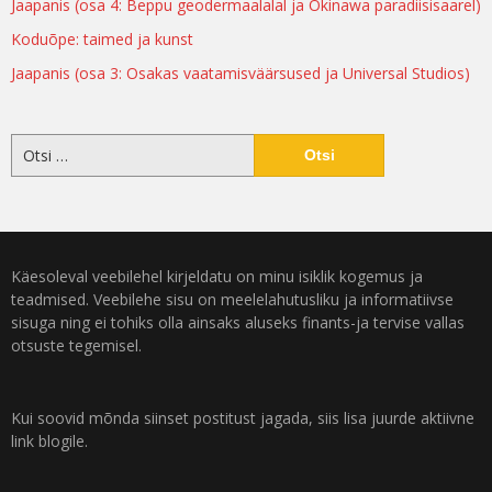
Jaapanis (osa 4: Beppu geodermaalalal ja Okinawa paradiisisaarel)
Koduõpe: taimed ja kunst
Jaapanis (osa 3: Osakas vaatamisväärsused ja Universal Studios)
Käesoleval veebilehel kirjeldatu on minu isiklik kogemus ja
teadmised. Veebilehe sisu on meelelahutusliku ja informatiivse
sisuga ning ei tohiks olla ainsaks aluseks finants-ja tervise vallas
otsuste tegemisel.
Kui soovid mõnda siinset postitust jagada, siis lisa juurde aktiivne
link blogile.