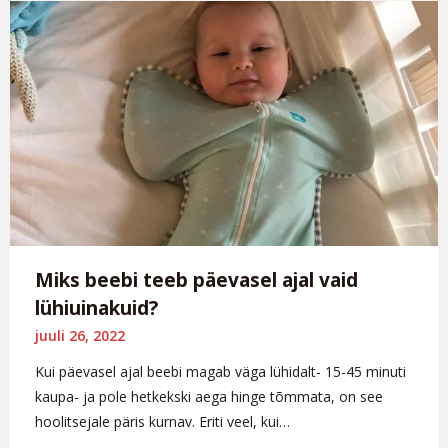
Miks beebi teeb päevasel ajal vaid
lühiuinakuid?
juuli 26, 2022
Kui päevasel ajal beebi magab väga lühidalt- 15-45 minuti
kaupa- ja pole hetkekski aega hinge tõmmata, on see
hoolitsejale päris kurnav. Eriti veel, kui…