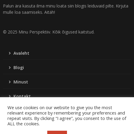
Palun ära kasuta ilma minu loata siin blogis leiduvaid pilte. Kirjuta
mulle loa saamiseks. Aitäh!
© 2025 Minu Perspektiiv. Kõik õigused kaitstud.
Avaleht
Blogi
Minust
Kontakt
We use cookies on our website to give you the most
relevant experience by remembering your preferences and
repeat visits. By clicking “I agree”, you consent to the use of
ALL the cookies.
© Minuperspektiiv. Kõik õigused kaitstud.