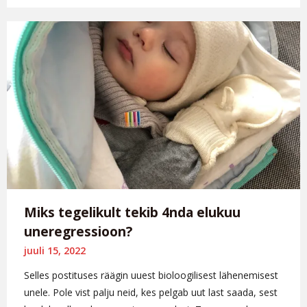
Miks tegelikult tekib 4nda elukuu
uneregressioon?
juuli 15, 2022
Selles postituses räägin uuest bioloogilisest lähenemisest
unele. Pole vist palju neid, kes pelgab uut last saada, sest