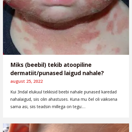
Miks (beebil) tekib atoopiline
dermatiit/punased laigud nahale?
august 25, 2022
Kui 3ndal elukuul tekkisid beebi nahale punased karedad
nahalaigud, siis olin ahastuses. Kuna mu õel oli väiksena
sama asi, siis teadsin millega on tegu:…