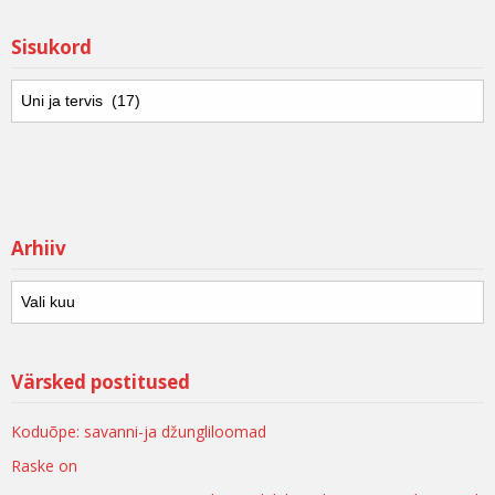
Sisukord
Arhiiv
Värsked postitused
Koduõpe: savanni-ja džungliloomad
Raske on