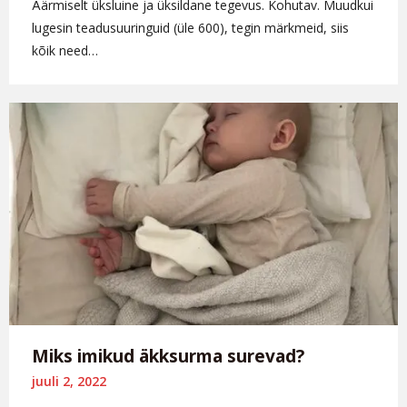
Äärmiselt üksluine ja üksildane tegevus. Kohutav. Muudkui
lugesin teadusuuringuid (üle 600), tegin märkmeid, siis
kõik need…
Miks imikud äkksurma surevad?
juuli 2, 2022