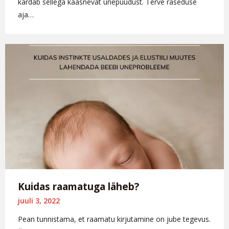
kardab sellega kaasnevat unepuudust. Terve raseduse
aja…
Kuidas raamatuga läheb?
juuli 3, 2022
Pean tunnistama, et raamatu kirjutamine on jube tegevus.