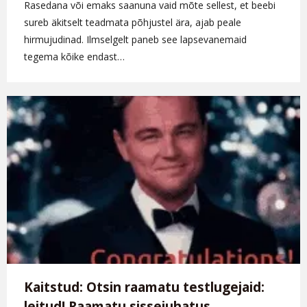
Rasedana või emaks saanuna vaid mõte sellest, et beebi
sureb äkitselt teadmata põhjustel ära, ajab peale
hirmujudinad. Ilmselgelt paneb see lapsevanemaid
tegema kõike endast…
Kaitstud: Otsin raamatu testlugejaid:
leitud! Raamatu sissejuhatus