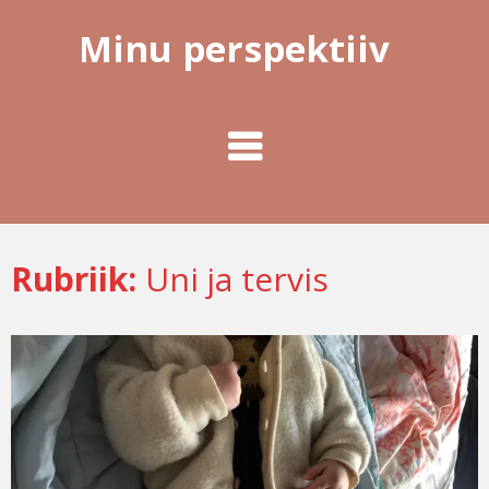
Minu perspektiiv
Rubriik:
Uni ja tervis