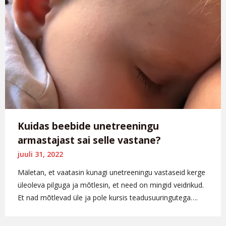
Kuidas beebide unetreeningu
armastajast sai selle vastane?
juuli 31, 2022
Mäletan, et vaatasin kunagi unetreeningu vastaseid kerge
üleoleva pilguga ja mõtlesin, et need on mingid veidrikud.
Et nad mõtlevad üle ja pole kursis teadusuuringutega….