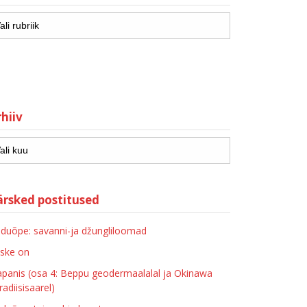
hiiv
ärsked postitused
duõpe: savanni-ja džungliloomad
ske on
apanis (osa 4: Beppu geodermaalalal ja Okinawa
radiisisaarel)