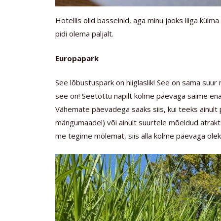
Hotellis olid basseinid, aga minu jaoks liiga külm
pidi olema paljalt.
Europapark
See lõbustuspark on hiiglaslik! See on sama suur 
see on! Seetõttu napilt kolme päevaga saime en
Vähemate päevadega saaks siis, kui teeks ainult 
mängumaadel) või ainult suurtele mõeldud atrakts
me tegime mõlemat, siis alla kolme päevaga oleks