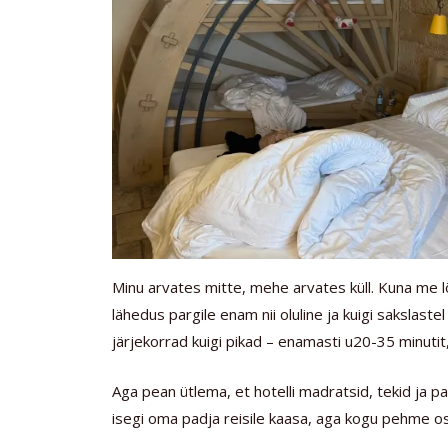
Minu arvates mitte, mehe arvates küll. Kuna me l
lähedus pargile enam nii oluline ja kuigi sakslaste
järjekorrad kuigi pikad – enamasti u20-35 minutit
Aga pean ütlema, et hotelli madratsid, tekid ja p
isegi oma padja reisile kaasa, aga kogu pehme osa