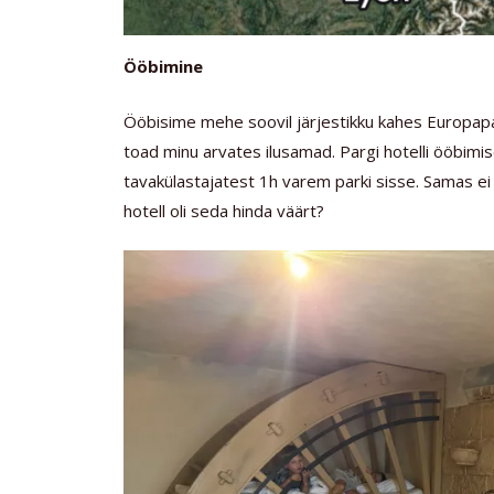
Ööbimine
Ööbisime mehe soovil järjestikku kahes Europaparg
toad minu arvates ilusamad. Pargi hotelli ööbimise
tavakülastajatest 1h varem parki sisse. Samas ei
hotell oli seda hinda väärt?