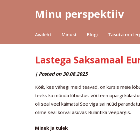
Minu perspektiiv
Avaleht
Minust
Blogi
Tasuta materj
Lastega Saksamaal Eur
by
|
Posted on
30.08.2025
MINUPERSPEKTIIV
Kõik, kes vähegi meid teavad, on kursis meie lõb
teeks ka mõnda lõbustus-või teemapargi külastu
oli seal veel käimata! See viga sai nüüd paranda
olime seal kõrval asuvas Rulantika veepargis.
Minek ja tulek