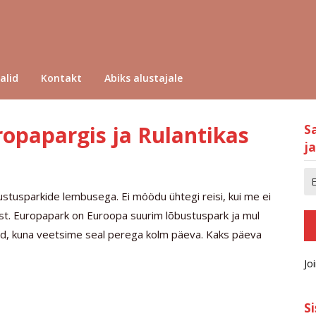
alid
Kontakt
Abiks alustajale
opapargis ja Rulantikas
S
ja
ustusparkide lembusega. Ei möödu ühtegi reisi, kui me ei
st. Europapark on Euroopa suurim lõbustuspark ja mul
tud, kuna veetsime seal perega kolm päeva. Kaks päeva
Jo
S