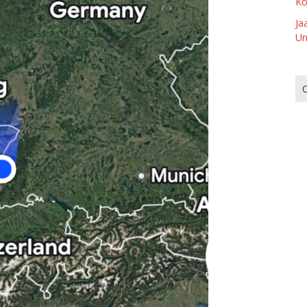
Ko
Ja
Un