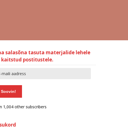
aa salasõna tasuta materjalide lehele
 kaitstud postitustele.
Soovin!
in 1,004 other subscribers
isukord