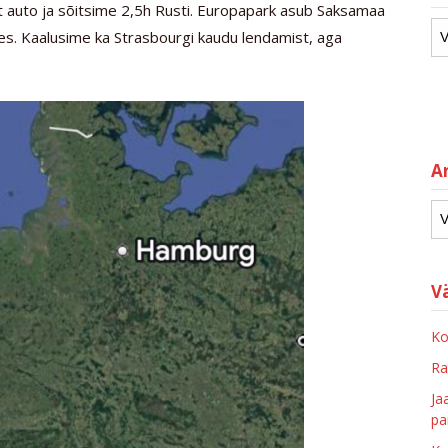
ist auto ja sõitsime 2,5h Rusti. Europapark asub Saksamaa
res. Kaalusime ka Strasbourgi kaudu lendamist, aga
Ar
V
Ko
Ra
Ja
pa