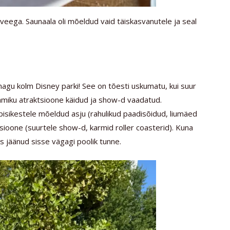
a veega. Saunaala oli mõeldud vaid täiskasvanutele ja seal
nagu kolm Disney parki! See on tõesti uskumatu, kui suur
amiku atraktsioone käidud ja show-d vaadatud.
pisikestele mõeldud asju (rahulikud paadisõidud, liumäed
ioone (suurtele show-d, karmid roller coasterid). Kuna
 jäänud sisse vägagi poolik tunne.