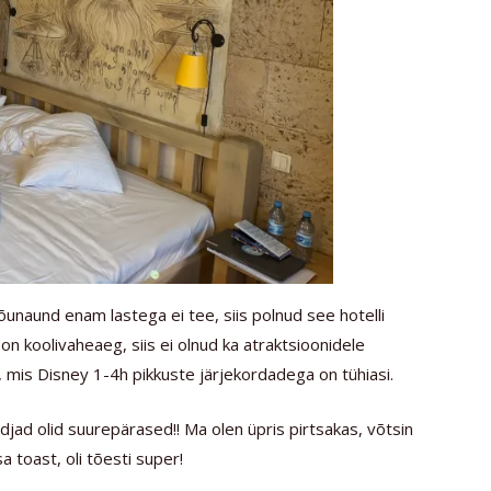
õunaund enam lastega ei tee, siis polnud see hotelli
l on koolivaheaeg, siis ei olnud ka atraktsioonidele
, mis Disney 1-4h pikkuste järjekordadega on tühiasi.
adjad olid suurepärased!! Ma olen üpris pirtsakas, võtsin
 toast, oli tõesti super!