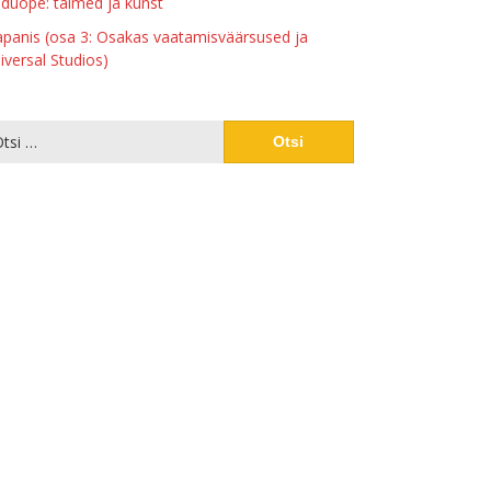
duõpe: taimed ja kunst
apanis (osa 3: Osakas vaatamisväärsused ja
iversal Studios)