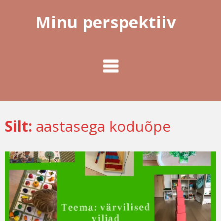
Minu perspektiiv
Silt:
aastasega koduõpe