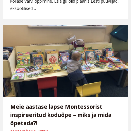
kollase värvi õppimine. Esialgu olid plaanis Eesti puuviljad,
eksootilised…
Meie aastase lapse Montessorist
inspireeritud koduõpe – miks ja mida
õpetada?!