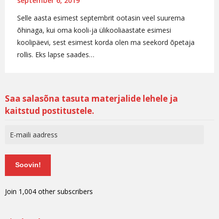
september 6, 2019
Selle aasta esimest septembrit ootasin veel suurema
õhinaga, kui oma kooli-ja ülikooliaastate esimesi
koolipäevi, sest esimest korda olen ma seekord õpetaja
rollis. Eks lapse saades…
Saa salasõna tasuta materjalide lehele ja
kaitstud postitustele.
Soovin!
Join 1,004 other subscribers