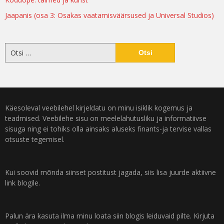
Jaapanis (osa 3: Osakas vaatamisväärsused ja Universal Studios)
Käesoleval veebilehel kirjeldatu on minu isiklik kogemus ja
teadmised. Veebilehe sisu on meelelahutusliku ja informatiivse
sisuga ning ei tohiks olla ainsaks aluseks finants-ja tervise vallas
otsuste tegemisel.
Kui soovid mõnda siinset postitust jagada, siis lisa juurde aktiivne
link blogile.
Palun ära kasuta ilma minu loata siin blogis leiduvaid pilte. Kirjuta