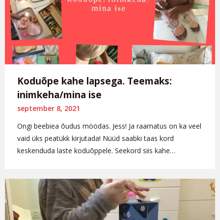
Koduõpe kahe lapsega. Teemaks:
inimkeha/mina ise
september 8, 2021
Ongi beebiea õudus möödas. Jess! Ja raamatus on ka veel
vaid üks peatükk kirjutada! Nüüd saabki taas kord
keskenduda laste koduõppele. Seekord siis kahe…