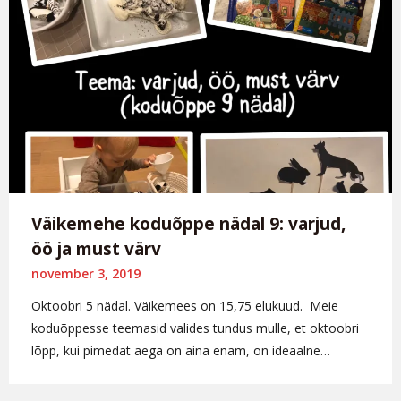
Väikemehe koduõppe nädal 9: varjud,
öö ja must värv
november 3, 2019
Oktoobri 5 nädal. Väikemees on 15,75 elukuud. Meie
koduõppesse teemasid valides tundus mulle, et oktoobri
lõpp, kui pimedat aega on aina enam, on ideaalne…