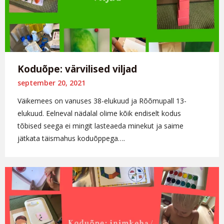
Koduõpe: värvilised viljad
september 20, 2021
Väikemees on vanuses 38-elukuud ja Rõõmupall 13-
elukuud. Eelneval nädalal olime kõik endiselt kodus
tõbised seega ei mingit lasteaeda minekut ja saime
jätkata täismahus koduõppega….