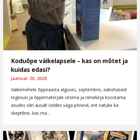
Koduõpe väikelapsele – kas on mõtet ja
kuidas edasi?
jaanuar 20, 2020
Väikemehele õppeaasta alguses, septembris, eakohaseid
tegevusi ja õppematerjale otsima ja nimekirja koostama
asudes olin ausalt öeldes väga põnevil, ent natuke ka
skeptiline, kas ma…