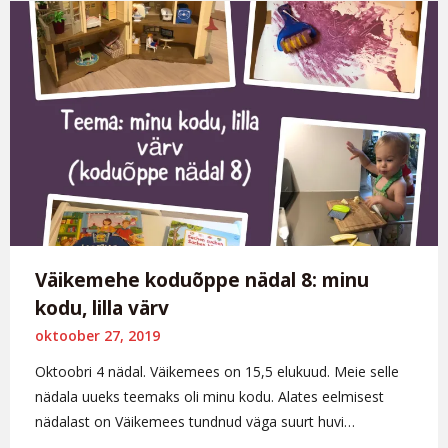
Väikemehe koduõppe nädal 8: minu
kodu, lilla värv
oktoober 27, 2019
Oktoobri 4 nädal. Väikemees on 15,5 elukuud. Meie selle
nädala uueks teemaks oli minu kodu. Alates eelmisest
nädalast on Väikemees tundnud väga suurt huvi…