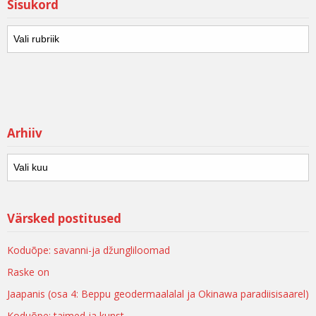
Sisukord
Arhiiv
Värsked postitused
Koduõpe: savanni-ja džungliloomad
Raske on
Jaapanis (osa 4: Beppu geodermaalalal ja Okinawa paradiisisaarel)
Koduõpe: taimed ja kunst