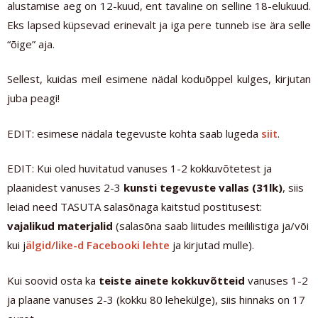
alustamise aeg on 12-kuud, ent tavaline on selline 18-elukuud.
Eks lapsed küpsevad erinevalt ja iga pere tunneb ise ära selle
“õige” aja.
Sellest, kuidas meil esimene nädal koduõppel kulges, kirjutan
juba peagi!
EDIT: esimese nädala tegevuste kohta saab lugeda
siit
.
EDIT:
Kui oled huvitatud vanuses 1-2 kokkuvõtetest ja
plaanidest vanuses 2-3
kunsti tegevuste vallas (31lk)
, siis
leiad need TASUTA salasõnaga kaitstud postitusest:
vajalikud materjalid
(salasõna saab liitudes meililistiga ja/või
kui j
älgid/like-d Facebooki lehte
ja kirjutad mulle).
Kui soovid osta ka
teiste ainete kokkuvõtteid
vanuses 1-2
ja plaane vanuses 2-3 (kokku 80 lehekülge), siis hinnaks on 17