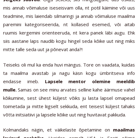
mis annab võimaluse iseseisvam olla, nt potil käimine või uus
teadmine, mis laiendab silmaringi ja annab võimaluse maailma
paremini kategoriseerida, nt kollased esemed, või aitab
ruumis kergemini orienteeruda, nt kera panek läbi augu. Ehk
siis aastane laps naudib kogu hingel seda kõike uut ning miks
mitte talle seda uut ja põnevat anda?!
Teiseks oli mul ka enda huvi mängus. Tore on vaadata, kuidas
ta maailma avastab ja nagu käsn kogu ümbritseva info
endasse imeb.
Lapsele mentor olemine meeldib
mulle.
Samas on see minu arvates selline kahe äärmuse vahel
kõikumine, sest ühest küljest võiks ju lasta lapsel omapead
toimetada ja mitte liigselt sekkuda, ent teisest küljest tahaks
võtta initsiatiivi ja lapsele kõike uut ning huvitavat pakkuda.
Kolmandaks nägin, et väikelaste õpetamine on
maailmas