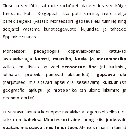
üldse ja seetõttu sai meie koduõpet planeerides see kõige
tähtsama koha. Kõigepealt ikka potil käimine, riiete selga
panek selgeks (vastab Montessori igapäeva elu tunnile) ning
seejärel vaatame kunstitegevuste, kujundite ja tähtede
õppimise suunas.
Montessori pedagoogika õppevaldkonnad kattuvad
lasteaiakavaga
kunsti, muusika, keele ja matemaatika
vallas, ent lisaks on veel
sensoorne õpe
(nt kuulmist,
lõhnataju proovile panevad ülesanded),
igapäeva elu
(harjutused, mis aitavad lapsel olla iseseisvam),
kultuur
(sh
geograafia, ajalugu) ja
motoorika
(sh üldine liikumine ja
peenmotoorika).
Otsustasin lähtuda koduõppe nädalakava tegemisel sellest, et
kokku on
kaheksa Montessori ainet ning siis jooksvalt
vaatan, mis päeval, mis tundi teen.
Alguses plaanisin tunnid