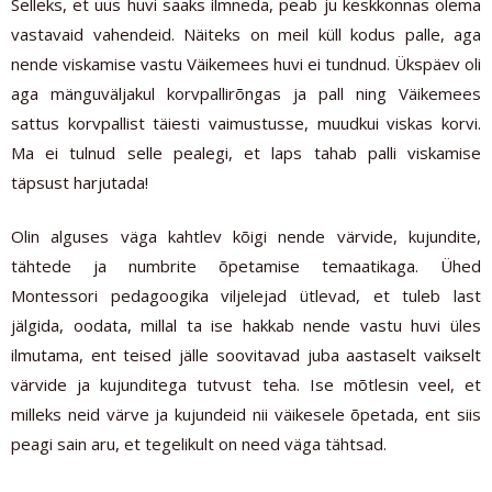
Selleks, et uus huvi saaks ilmneda, peab ju keskkonnas olema
vastavaid vahendeid. Näiteks on meil küll kodus palle, aga
nende viskamise vastu Väikemees huvi ei tundnud. Ükspäev oli
aga mänguväljakul korvpallirõngas ja pall ning Väikemees
sattus korvpallist täiesti vaimustusse, muudkui viskas korvi.
Ma ei tulnud selle pealegi, et laps tahab palli viskamise
täpsust harjutada!
Olin alguses väga kahtlev kõigi nende värvide, kujundite,
tähtede ja numbrite õpetamise temaatikaga. Ühed
Montessori pedagoogika viljelejad ütlevad, et tuleb last
jälgida, oodata, millal ta ise hakkab nende vastu huvi üles
ilmutama, ent teised jälle soovitavad juba aastaselt vaikselt
värvide ja kujunditega tutvust teha. Ise mõtlesin veel, et
milleks neid värve ja kujundeid nii väikesele õpetada, ent siis
peagi sain aru, et tegelikult on need väga tähtsad.