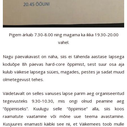
Pigem ärkab 7.30-8.00 ning magama ka ikka 19.30-20.00
vahel.
Nagu päevakavast on näha, siis ei tähenda aastase lapsega
koduõpe 8h päevas hard-core õppimist, sest suur osa aja
kulub väikese lapsega süües, magades, pestes ja sadat muud
olmetegevust tehes.
Väidetavalt on selles vanuses lapse parim aeg organiseeritud
tegevusteks 9.30-10.30, mis ongi olnud peamine aeg
“õppimiseks”. Kuulugu selle “õppimise” alla, siis koos
raamatute vaatamine või mõne uue teema avastamine.
Kusjuures enamasti käibki see nii, et Väikemees toob mulle