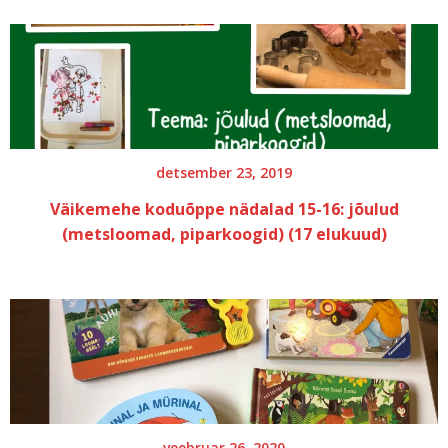
detsember 23, 2019
Väikemehe koduõppe nädalad 15-16: jõulud
(metsloomad, piparkoogid) (17 elukuud)
veebruar 26, 2020