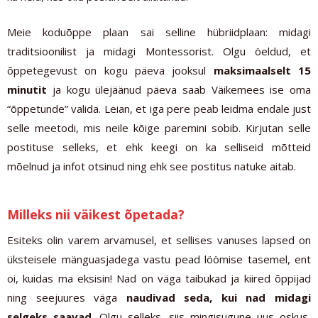
Meie koduõppe plaan sai selline hübriidplaan: midagi
traditsioonilist ja midagi Montessorist. Olgu öeldud, et
õppetegevust on kogu päeva jooksul
maksimaalselt 15
minutit
ja kogu ülejäänud päeva saab Väikemees ise oma
“õppetunde” valida. Leian, et iga pere peab leidma endale just
selle meetodi, mis neile kõige paremini sobib. Kirjutan selle
postituse selleks, et ehk keegi on ka selliseid mõtteid
mõelnud ja infot otsinud ning ehk see postitus natuke aitab.
Milleks nii väikest õpetada?
Esiteks olin varem arvamusel, et sellises vanuses lapsed on
üksteisele mänguasjadega vastu pead löömise tasemel, ent
oi, kuidas ma eksisin! Nad on väga taibukad ja kiired õppijad
ning seejuures väga
naudivad seda, kui nad midagi
selgeks saavad
. Olgu selleks, siis mingisugune uus oskus,