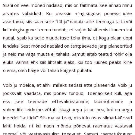
Siiani on veel mõned nädalad, mis on täitmata. See annab minu
arvates vabadust. Kui peaksin mingisuguse põneva idee
avastama, siis saan selle “tühja” nädala selle teemaga täita või
kui mingisugune teema tundub, et vajab käsitlemist kauem kui
nädal, saab ka selle muudatuse teha ilma, et kogu plaan uppi
lendaks. Sest mõned nädalad on tähtpäevade järgi planeeritud
ja neid ma väga muuta ei tahaks. Samuti aitab teatud “õhk” olla
eluks valmis ehk siis lihtsalt ajaks, kui töö juures peaks kiire
olema, olen haige või tahan kõigest puhata.
Võib ju mõelda, et ahh.. milleks sedasi ette planeerida. Võib ju
jooksvalt vaadata, mis põnev tundub. Tõenäoliselt küll, aga
eks see teemade ettevalmistamine, läbimõtlemine ja
vahendite leidmine võtab ikkagi aega ja on hea, kui on aega
ideedel “settida”. Siis ma ka tean, mis info osas silmad-kõrvad
lahti hoida, nt kui näen mõnda põnevat raamatut vastaval
teemal või vastavasisulist tegevust. Samuti raamatukogust