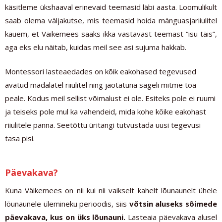
käsitleme ükshaaval erinevaid teemasid läbi aasta. Loomulikult
saab olema väljakutse, mis teemasid hoida mänguasjariiulitel
kauem, et Väikemees saaks ikka vastavast teemast “isu täis”,
aga eks elu näitab, kuidas meil see asi sujuma hakkab.
Montessori lasteaedades on kõik eakohased tegevused
avatud madalatel riiulitel ning jaotatuna sageli mitme toa
peale. Kodus meil sellist võimalust ei ole. Esiteks pole ei ruumi
ja teiseks pole mul ka vahendeid, mida kohe kõike eakohast
riiulitele panna. Seetõttu üritangi tutvustada uusi tegevusi
tasa pisi.
Päevakava?
Kuna Väikemees on nii kui nii vaikselt kahelt lõunaunelt ühele
lõunaunele ülemineku perioodis, siis
võtsin aluseks sõimede
päevakava, kus on üks lõunauni.
Lasteaia päevakava alusel