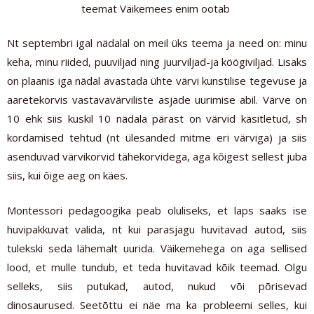
teemat Väikemees enim ootab
Nt septembri igal nädalal on meil üks teema ja need on: minu
keha, minu riided, puuviljad ning juurviljad-ja köögiviljad. Lisaks
on plaanis iga nädal avastada ühte värvi kunstilise tegevuse ja
aaretekorvis vastavavärviliste asjade uurimise abil. Värve on
10 ehk siis kuskil 10 nädala pärast on värvid käsitletud, sh
kordamised tehtud (nt ülesanded mitme eri värviga) ja siis
asenduvad värvikorvid tähekorvidega, aga kõigest sellest juba
siis, kui õige aeg on käes.
Montessori pedagoogika peab oluliseks, et laps saaks ise
huvipakkuvat valida, nt kui parasjagu huvitavad autod, siis
tulekski seda lähemalt uurida. Väikemehega on aga sellised
lood, et mulle tundub, et teda huvitavad kõik teemad. Olgu
selleks, siis putukad, autod, nukud või põrisevad
dinosaurused. Seetõttu ei näe ma ka probleemi selles, kui