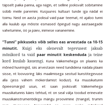
täpselt paika panna, aga nägin, et selline jooksvalt sobitamine
sobib meile paremini. Kusjuures kultuuri tunde iga nädal ei
toimu.
Neid on aasta jooksul vaid paar teemat, nt ajaloo tunni
alla kuulub aja mõiste esmased õpingud nagu aastaaegade
vahetumine, öö ja päev, inimese vananemine.
“Tunni” pikkuseks võib selles eas arvestada ca 10-15
minutit.
Kuigi eks olenevalt tegevusest jaksab
mõnikord ta vaid
paar minutit keskenduda
ja teine
kord kuulab kauemgi.
Kuna Väikemehega on plaanis ka
mõned huviringid, siis arvestasin need tundidena nädala plaani
sisse, nt loovusring läks maalimisega seotud kunstitegevuse
alla (jess vähem mökerdamist kodus!). Ka muusikatunni
õpieesmärgid usun, et saan jooksvalt Väikemehega
muusikatunnis käies tehtud, nt on seal välja toodud erinevate
muusikainstrumentidega mängu proovimine (triangel, trumm