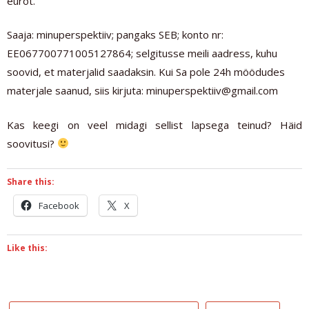
eurot.
Saaja: minuperspektiiv; pangaks SEB; konto nr:
EE067700771005127864; selgitusse meili aadress, kuhu
soovid, et materjalid saadaksin. Kui Sa pole 24h möödudes
materjale saanud, siis kirjuta: minuperspektiiv@gmail.com
Kas keegi on veel midagi sellist lapsega teinud? Häid
soovitusi?
Share this:
Facebook
X
Like this: