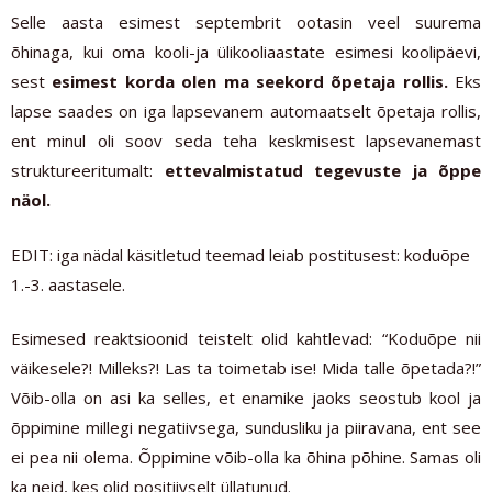
MINUPERSPEKTIIV
Selle aasta esimest septembrit ootasin veel suurema
õhinaga, kui oma kooli-ja ülikooliaastate esimesi koolipäevi,
sest
esimest korda olen ma seekord õpetaja rollis.
Eks
lapse saades on iga lapsevanem automaatselt õpetaja rollis,
ent minul oli soov seda teha keskmisest lapsevanemast
struktureeritumalt:
ettevalmistatud tegevuste ja õppe
näol.
EDIT: iga nädal käsitletud teemad leiab postitusest: koduõpe
1.-3. aastasele.
Esimesed reaktsioonid teistelt olid kahtlevad: “Koduõpe nii
väikesele?! Milleks?! Las ta toimetab ise! Mida talle õpetada?!”
Võib-olla on asi ka selles, et enamike jaoks seostub kool ja
õppimine millegi negatiivsega, sundusliku ja piiravana, ent see
ei pea nii olema. Õppimine võib-olla ka õhina põhine. Samas oli
ka neid, kes olid positiivselt üllatunud.