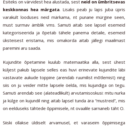
Esiteks on värvidest hea alustada, sest
neid on ümbritsevas
keskkonnas hea märgata
. Lisaks peab ju laps juba üpris
varakult looduses neid märkama, nt punane mürgine seen,
must surmav ämblik vms. Samuti aitab see lapsel esemeid
kategoriseerida ja õpetab tähele panema detaile, esemeid
üksteisest eristama, mis omakorda aitab jällegi maailmast
paremini aru saada.
Kujundite õpetamine kuulub matemaatika alla, sest ühest
küljest pakub lapsele selles eas huvi erinevate kujundite läbi
vastavate aukude toppine (arendab ruumilist mõtlemist) ning
siis on ju veider mitte lapsele öelda, mis kujundiga on tegu.
Samuti arendab see (alateadlikult) arvutamisoskusi: mitu nurka
ja külge on kujundil ning aitab lapsel tunda ära “mustreid”, mis
on eelduseks tähtede õppimisele, nt ovaalile sarnaneb täht O.
Siiski ollakse üldiselt arvamusel, et varaseim õppimisega