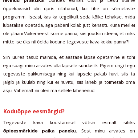
levinud praktika
. Uurides esmalt USA ja Eesti sõime
õppekavasid olin üpris üllatunud, kui tihe on sõimelaste
programm. Iseasi, kas ka tegelikult seda kõike tehakse, mida
lubatakse õpetada, aga paberil kõlab jutt kenasti. Kuna meil ei
ole plaani Väikemeest sõime panna, siis jõudsin ideeni, et miks
mitte ise üks nii öelda kodune tegevuste kava kokku panna?!
Siin juures tasub mainida, et aastase lapse õpetamine ei tohi
ega saagi minu arvates olla lapsele sunduslik. Pigem ongi tegu
tegevuste pakkumisega ning kui lapsele pakub huvi, siis ta
jälgib ja kuulab ning kui ei huvitu, siis läheb ja toimetab oma
asju. Vähemalt nii olen ma sellele lähenenud.
Koduõppe eesmärgid?
Tegevuste kava koostamisel võtsin esmalt sihiks
õpieesmärkide paika paneku.
Sest minu arvates on