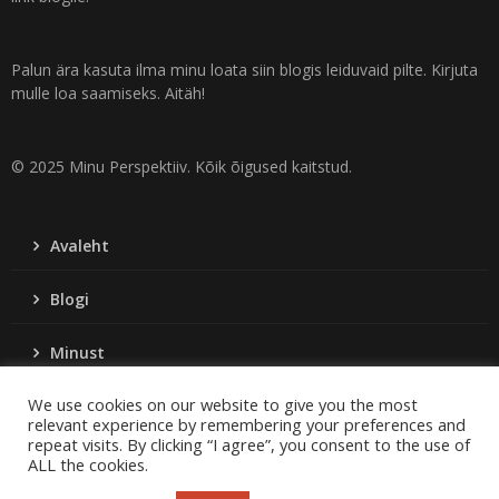
Palun ära kasuta ilma minu loata siin blogis leiduvaid pilte. Kirjuta
mulle loa saamiseks. Aitäh!
© 2025 Minu Perspektiiv. Kõik õigused kaitstud.
Avaleht
Blogi
Minust
We use cookies on our website to give you the most
Kontakt
relevant experience by remembering your preferences and
repeat visits. By clicking “I agree”, you consent to the use of
ALL the cookies.