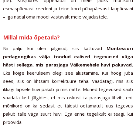
jne). Kusjuures õppenädal on meie jaoks mõnikord
esmaspäevast reedeni ja teine kord pühapäevast laupäevani
– iga nädal oma moodi vastavalt meie vajadustele.
Millal mida õpetada?
Nii palju kui olen jälginud, siis kattuvad
Montessori
pedagoogikas välja toodud ealised tegevused väga
hästi sellega, mis parasjagu Väikemehele huvi pakuvad.
Eks kõige keerulisem olegi see alustamine. Kui hoog juba
sees, siis on lihtsam korrektuure teha. Vaadatagi, mis siis
ikkagi lapsele huvi pakub ja mis mitte. Mõned tegevused saab
vaadata last jälgides, et mis oskust ta parasjagu lihvib, ent
mõnikord on ka sedasi, et täiesti ootamatult uus tegevus
pakub talle väga suurt huvi. Ega enne tegelikult ei teagi, kui
proovida.