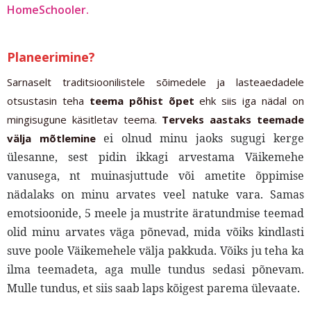
HomeSchooler.
Planeerimine?
Sarnaselt traditsioonilistele sõimedele ja lasteaedadele
otsustasin teha
teema põhist õpet
ehk siis iga nädal on
mingisugune käsitletav teema.
Terveks aastaks teemade
ei olnud minu jaoks sugugi kerge
välja mõtlemine
ülesanne, sest pidin ikkagi arvestama Väikemehe
vanusega, nt muinasjuttude või ametite õppimise
nädalaks on minu arvates veel natuke vara. Samas
emotsioonide, 5 meele ja mustrite äratundmise teemad
olid minu arvates väga põnevad, mida võiks kindlasti
suve poole Väikemehele välja pakkuda. Võiks ju teha ka
ilma teemadeta, aga mulle tundus sedasi põnevam.
Mulle tundus, et siis saab laps kõigest parema ülevaate.