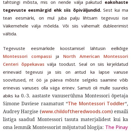
tahtsingi mõista, mis on nende välja pakutud
eakohaste
tegevuste eesmärgid ehk siis õpiväljundid.
Sest kui ma
tean eesmärki, on mul juba palju lihtsam tegevusi ise
Väikemehele välja mõelda. Või siis vähemalt dubleerimist
vältida.
Tegevuste eesmärkide koostamisel lähtusin eelkõige
Montessori compassi
ja
North American Montessori
Centeri õppekavas
välja toodust. Seal on siis kirjeldatud
erinevaid tegevusi ja siis on antud ka lapse vanuse
soovitused, nt öö ja päeva mõiste selgeks saamine võib
erinevas vanuses olla väga erinev. Samuti oli mulle suureks
0.-3. aastaste vanuserühma Montessori õpetaja
abiks ka
Simone Daviese raamatust “
The Montessori Toddler
“,
Audrey Hargise
(
www.childoftheredwoods.com
) emaili
listiga saadud Montessori tasuta materjalidest kui ka
oma lemmik Montessorist mõjutatud blogija:
The Pinay