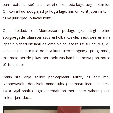
panin paika ka söögiajad, et ei oleks seda kogu aeg näksimist!
On korralikud söögiajad ja kogu lugu. Siis on kõht juba nii tühi,
et ka juurviljad jõuavad kõhtu.
Olgu öeldud, et Montessori pedagoogika järgi selline
söögiaegade plaanipärasus ei kõlba kuskile, sest see ei anna
lapsele vabadust lähtuda oma vajadustest. Et süüagi siis, kui
kõht on tühi ja mitte oodata kuni tuleb söögiaeg. Jällegi miski,
mis meie perele pikas perspektiivis hambaid hoiva põhimõtte
tõttu ei sobi.
Panin siis kirja sellise päevaplaani. Mitte, et see meil
igapäevaselt ideaalselt õnnestuks (enamasti lisaks ka kella
10.30 ajal snäkk), aga vähemalt on meil enam vähem plaan
millest juhinduda.