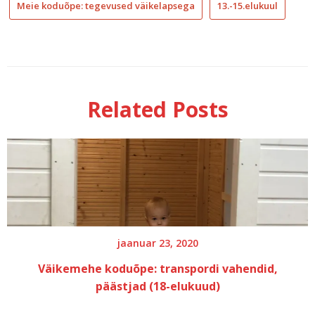
Meie koduõpe: tegevused väikelapsega
13.-15.elukuul
mon
kod
aas
kod
Related Posts
esil
Mon
jaanuar 23, 2020
Väikemehe koduõpe: transpordi vahendid,
päästjad (18-elukuud)