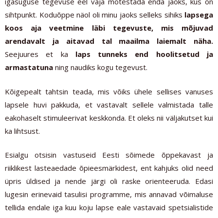
igasuguse tegevuse eel vaja mõtestada enda jaoks, kus on
sihtpunkt. Koduõppe näol oli minu jaoks selleks sihiks
lapsega
koos aja veetmine läbi tegevuste, mis mõjuvad
arendavalt ja aitavad tal maailma laiemalt näha.
Seejuures et ka
laps tunneks end hoolitsetud ja
armastatuna
ning naudiks kogu tegevust.
Kõigepealt tahtsin teada, mis võiks ühele sellises vanuses
lapsele huvi pakkuda, et vastavalt sellele valmistada talle
eakohaselt stimuleerivat keskkonda. Et oleks nii väljakutset kui
ka lihtsust.
Esialgu otsisin vastuseid Eesti sõimede õppekavast ja
riiklikest lasteaedade õpieesmärkidest, ent kahjuks olid need
üpris üldised ja nende järgi oli raske orienteeruda. Edasi
lugesin erinevaid tasulisi programme, mis annavad võimaluse
tellida endale iga kuu koju lapse eale vastavaid spetsialistide