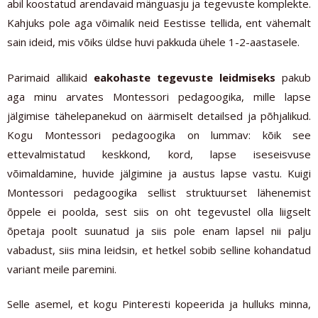
abil koostatud arendavaid mänguasju ja tegevuste komplekte.
Kahjuks pole aga võimalik neid Eestisse tellida, ent vähemalt
sain ideid, mis võiks üldse huvi pakkuda ühele 1-2-aastasele.
Parimaid allikaid
eakohaste tegevuste leidmiseks
pakub
aga minu arvates Montessori pedagoogika, mille lapse
jälgimise tähelepanekud on äärmiselt detailsed ja põhjalikud.
Kogu Montessori pedagoogika on lummav: kõik see
ettevalmistatud keskkond, kord, lapse iseseisvuse
võimaldamine, huvide jälgimine ja austus lapse vastu. Kuigi
Montessori pedagoogika sellist struktuurset lähenemist
õppele ei poolda, sest siis on oht tegevustel olla liigselt
õpetaja poolt suunatud ja siis pole enam lapsel nii palju
vabadust, siis mina leidsin, et hetkel sobib selline kohandatud
variant meile paremini.
Selle asemel, et kogu Pinteresti kopeerida ja hulluks minna,