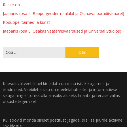
Raske on
Jaapanis (osa 4: Beppu geodermaalalal ja Okinawa paradiisisaarel)
Koduõpe: taimed ja kunst
Jaapanis (osa 3: Osakas vaatamisväärsused ja Universal Studios)
Käesoleval veebilehel kirjeldatu on minu isiklik kogemus ja
teadmised. Veebilehe sisu on meelelahutusliku ja informatiivse
sisuga ning ei tohiks olla ainsaks aluseks finants-ja tervise vallas
otsuste tegemisel.
Kui soovid mõnda siinset postitust jagada, siis lisa juurde aktiivne
link blogile.