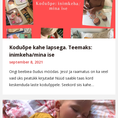
Koduõpe kahe lapsega. Teemaks:
inimkeha/mina ise
september 8, 2021
Ongi beebiea õudus möödas. Jess! Ja raamatus on ka veel
vaid üks peatükk kirjutada! Nüüd saabki taas kord
keskenduda laste koduõppele. Seekord siis kahe…