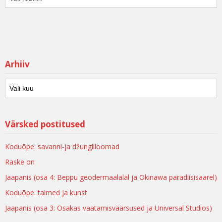
Arhiiv
Värsked postitused
Koduõpe: savanni-ja džungliloomad
Raske on
Jaapanis (osa 4: Beppu geodermaalalal ja Okinawa paradiisisaarel)
Koduõpe: taimed ja kunst
Jaapanis (osa 3: Osakas vaatamisväärsused ja Universal Studios)