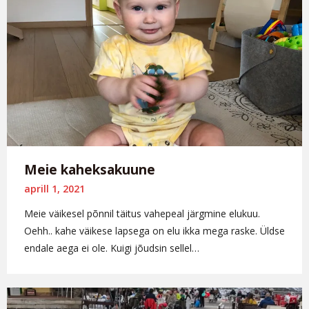
Meie kaheksakuune
aprill 1, 2021
Meie väikesel põnnil täitus vahepeal järgmine elukuu.
Oehh.. kahe väikese lapsega on elu ikka mega raske. Üldse
endale aega ei ole. Kuigi jõudsin sellel…