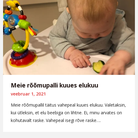
Meie rõõmupalli kuues elukuu
veebruar 1, 2021
Meie rõõmupallil täitus vahepeal kuues elukuu. Valetaksin,
kui ütleksin, et elu beebiga on lihtne. Ei, minu arvates on
kohutavalt raske. Vahepeal isegi rõve raske….