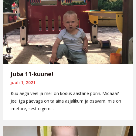
Juba 11-kuune!
juuli 1, 2021
Kuu aega veel ja meil on kodus aastane põnn. Midaaa?
Jee! Iga päevaga on ta aina asjalikum ja osavam, mis on
imetore, sest olgem…