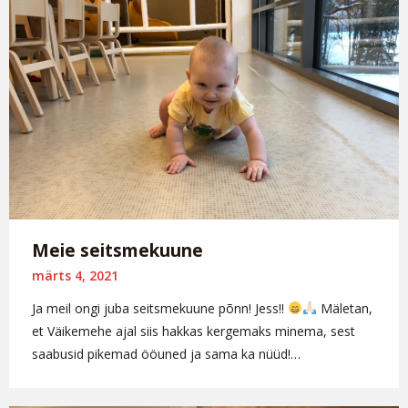
Meie seitsmekuune
märts 4, 2021
Ja meil ongi juba seitsmekuune põnn! Jess!!
Mäletan,
et Väikemehe ajal siis hakkas kergemaks minema, sest
saabusid pikemad ööuned ja sama ka nüüd!…