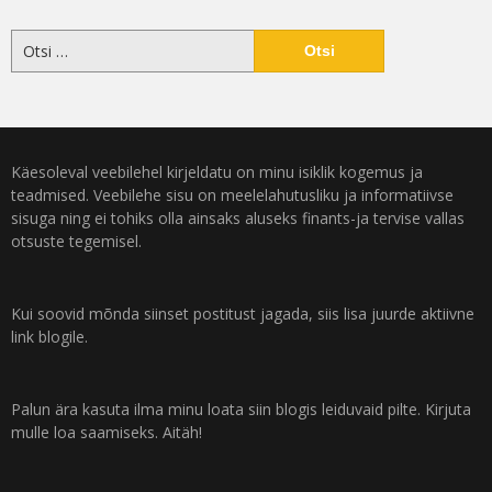
Käesoleval veebilehel kirjeldatu on minu isiklik kogemus ja
teadmised. Veebilehe sisu on meelelahutusliku ja informatiivse
sisuga ning ei tohiks olla ainsaks aluseks finants-ja tervise vallas
otsuste tegemisel.
Kui soovid mõnda siinset postitust jagada, siis lisa juurde aktiivne
link blogile.
Palun ära kasuta ilma minu loata siin blogis leiduvaid pilte. Kirjuta
mulle loa saamiseks. Aitäh!