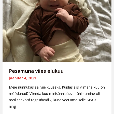
Pesamuna viies elukuu
jaanuar 4, 2021
Meie nunnukas sai viie kuuseks. Kuidas siis viimane kuu on
möödunud? Viienda kuu minisünnipäeva tähistamine oli
meil seekord tagasihoidlik, kuna veetsime selle SPA-s
ning…