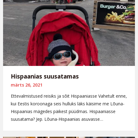
Hispaanias suusatamas
märts 26, 2021
Ettevalmistused reisiks ja sõit Hispaaniasse Vahetult enne,
kui Eestis koroonaga seis hulluks läks käisime me Lõuna-
Hispaanias mägedes päikest püüdmas. Hispaaniasse
suusatama? Jep. Lõuna-Hispaanias asuvasse…