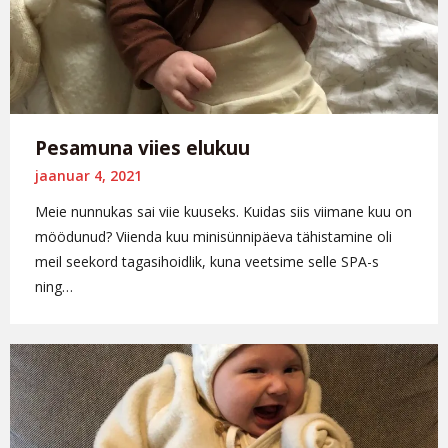
Pesamuna viies elukuu
jaanuar 4, 2021
Meie nunnukas sai viie kuuseks. Kuidas siis viimane kuu on
möödunud? Viienda kuu minisünnipäeva tähistamine oli
meil seekord tagasihoidlik, kuna veetsime selle SPA-s
ning…