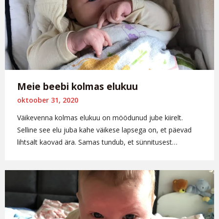
Meie beebi kolmas elukuu
oktoober 31, 2020
Väikevenna kolmas elukuu on möödunud jube kiirelt.
Selline see elu juba kahe väikese lapsega on, et päevad
lihtsalt kaovad ära. Samas tundub, et sünnitusest…