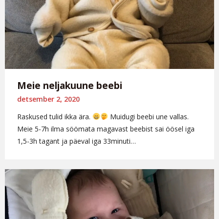
Meie neljakuune beebi
detsember 2, 2020
Raskused tulid ikka ära.
Muidugi beebi une vallas.
Meie 5-7h ilma söömata magavast beebist sai öösel iga
1,5-3h tagant ja päeval iga 33minuti…