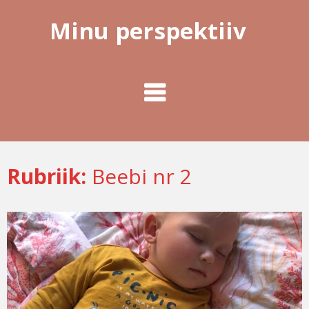
Minu perspektiiv
Rubriik:
Beebi nr 2