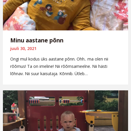
Minu aastane põnn
juuli 30, 2021
Ongi mul kodus üks aastane põnn. Ohh.. ma olen nii
rõõmus! Ta on imeline! Nii rõõmsameelne. Nii hästi
lõhnav. Nii suur kaisutaja. Kõnnib. Ütleb…