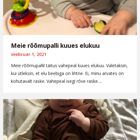
Meie rõõmupalli kuues elukuu
veebruar 1, 2021
Meie rõõmupallil täitus vahepeal kuues elukuu. Valetaksin,
kui ütleksin, et elu beebiga on lihtne. Ei, minu arvates on
kohutavalt raske. Vahepeal isegi rõve raske….