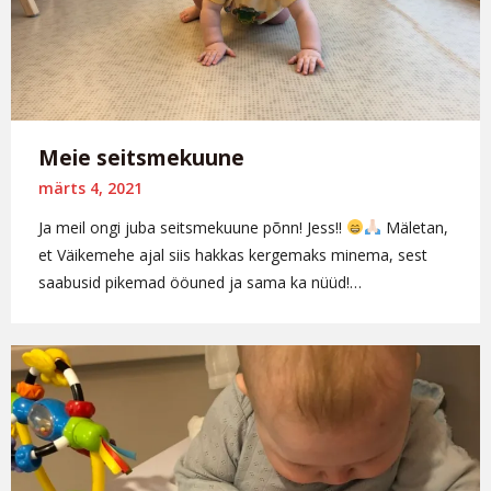
Meie seitsmekuune
märts 4, 2021
Ja meil ongi juba seitsmekuune põnn! Jess!!
Mäletan,
et Väikemehe ajal siis hakkas kergemaks minema, sest
saabusid pikemad ööuned ja sama ka nüüd!…