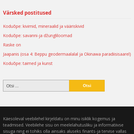
Värsked postitused
Koduõpe: kivimid, mineraalid ja vääriskivid
Koduõpe: savanni-ja džungliloomad
Raske on
Jaapanis (osa 4: Beppu geodermaalalal ja Okinawa paradiisisaarel)
Koduõpe: taimed ja kunst
Käesoleval veebilehel kirjeldatu on minu isiklik kogemus ja
teadmised. Veebilehe sisu on meelelahutusliku ja informatiivse
sisuga ning ei tohiks olla ainsaks aluseks finants-ja tervise vallas