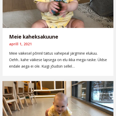
Meie kaheksakuune
aprill 1, 2021
Meie väikesel põnnil täitus vahepeal järgmine elukuu.
Oehh.. kahe väikese lapsega on elu ikka mega raske. Üldse
endale aega ei ole. Kuigi jõudsin sellel…