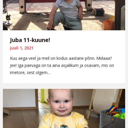
Juba 11-kuune!
juuli 1, 2021
Kuu aega veel ja meil on kodus aastane põnn. Midaaa?
Jee! Iga päevaga on ta aina asjalikum ja osavam, mis on
imetore, sest olgem…